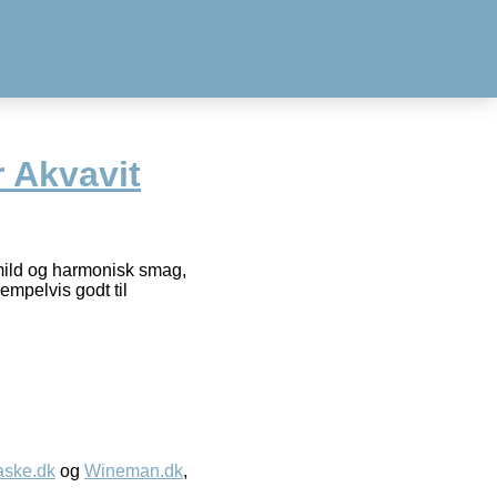
 Akvavit
mild og harmonisk smag,
empelvis godt til
aske.dk
og
Wineman.dk
,