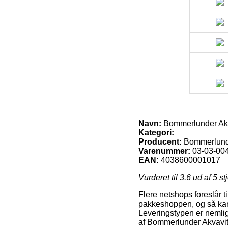
Navn:
Bommerlunder Akv
Kategori:
Producent:
Bommerlun
Varenummer:
03-03-00
EAN:
4038600001017
Vurderet til
3.6
ud af 5 st
Flere netshops foreslår ti
pakkeshoppen, og så kan d
Leveringstypen er nemlig
af Bommerlunder Akvavit