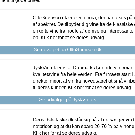
ment til gode priser.
OttoSuenson.dk er et vinfirma, der har fokus på
af spektret. De tilbyder dig vine fra de klassisk
enkelte vine fra nogle af de nye og interessante
op. Klik her for at se deres udvalg.
Se udvalget på OttoSuenson.dk
JyskVin.dk er et af Danmarks førende vinfirmae
kvalitetsvine fra hele verden. Fra firmaets start 
direkte import af vin fra hovedsageligt små vinb
til deres kunder. Klik her for at se deres udvalg.
Se udvalget på JyskVin.dk
Densidsteflaske.dk slår sig på at de sælger vin
netpriser, og at du kan spare 20-70 % på vinene
Klik her for at se deres udvalg.