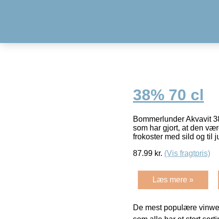
38% 70 cl
Bommerlunder Akvavit 38
som har gjort, at den væ
frokoster med sild og til
87.99
kr.
(Vis fragtpris)
Læs mere »
De mest populære vinweb