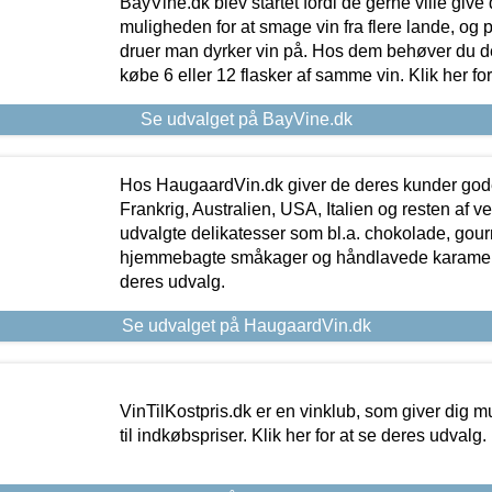
BayVine.dk blev startet fordi de gerne ville give
muligheden for at smage vin fra flere lande, og p
druer man dyrker vin på. Hos dem behøver du der
købe 6 eller 12 flasker af samme vin. Klik her fo
Se udvalget på BayVine.dk
Hos HaugaardVin.dk giver de deres kunder gode
Frankrig, Australien, USA, Italien og resten af v
udvalgte delikatesser som bl.a. chokolade, gourm
hjemmebagte småkager og håndlavede karameller
deres udvalg.
Se udvalget på HaugaardVin.dk
VinTilKostpris.dk er en vinklub, som giver dig m
til indkøbspriser. Klik her for at se deres udvalg.