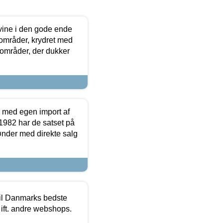
 vine i den gode ende
e områder, krydret med
 områder, der dukker
r med egen import af
i 1982 har de satset på
ønder med direkte salg
 til Danmarks bedste
 ift. andre webshops.