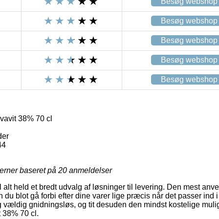
Besøg webshop
Besøg webshop
Besøg webshop
Besøg webshop
Besøg webshop
avit 38% 70 cl
der
44
jerner baseret på
20
anmeldelser
l alt held et bredt udvalg af løsninger til levering. Den mest anve
u blot gå forbi efter dine varer lige præcis når det passer ind i
 vældig gnidningsløs, og tit desuden den mindst kostelige muli
 38% 70 cl.