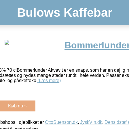
Bulows Kaffebar
Bommerlunder
% 70 clBommerlunder Akvavit er en snaps, som har en dejlig 
rdsættes og nydes mange steder rundt i hele verden. Passer eks
 jule- og påskefroko
(Læs mere)
Køb nu »
shops i øjeblikket er
OttoSuenson.dk
,
JyskVin.dk
,
Densidstefl