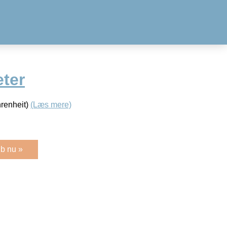
ter
hrenheit)
(Læs mere)
b nu »