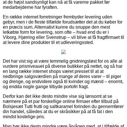
at de højst sandsynligt kan nå at få varerne pakket før
medarbejderne har fyraften.
En række internet forretninger frembyder levering uden
gebyr, men i de fleste tilfælde forudsætter det at du køber for
en præcis sum. Alternativt kunne du snuppe den mest
letkøbte form for levering, som ofte – hvad end du er i
Viborg, Hjørring eller Svenstrup – vil blive at få fragtfirmaet til
at levere dine produkter til et udleveringssted.
Det har vist sig at være temmelig gnidningsløst for os alle at
vurdere prisniveauet på diverse butikker på nettet, og så har
en lang række internet shops været presset til at at
nedbringe salgsværdien på mange af deres varer – til piger
og drenge, og endvidere også til kvinder og mænd – enormt,
og endda nogle gange tilbyde portofri fragt.
Derfor kan det ikke desto mindre vise sig lønsomt at se
nærmere på et par forskellige online firmaer efter tilbud på
Bolsjesæt Tutti frutti og saltkaramel forinden du gennemfører
din handel, således at du er skråsikker på at få fat i den
mindst kostelige pris.
Man bør ikke desto mindre være årvågen med, at i tilfælde af