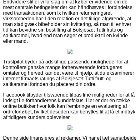
Endvidere stiller vi forslag om at køber er vidende om de
mest centrale betingelser der kan håndhæves i forbindelse
med transaktionen, som fx hvilken returneringsret
virksomheden har. I den relation er det tillige afgørende, at
man stadigvæk bibeholder sin kvittering, så man til enhver
tid kan bevidne sin bestilling af Bolsjesæt Tutti frutti og
saltkaramel, hvad end man søger et produkt til en kvinde
eller mand.
Trustpilot byder på adskillige passende muligheder for at
kontrollere ganske mange forhenværende forbrugeres
omtaler og herved kan det være til hjælp, at du eksaminerer
internet firmaets ratings af Bolsjesæt Tutti frutti og
saltkaramel forinden du placerer din ordre.
Facebook tilbyder tilsvarende tilpas fine muligheder for at få
indsigt i e-forhandlerens kundefokus. Her er der en række
online butikker hvor folk kan frembringe en evaluering af
ordreforløbet, hvilket desuden kan benyttes til at få et indtryk
af tidligere kunders oplevelser.
Denne side finansieres af reklamer. Vi har et tæt samarbejde