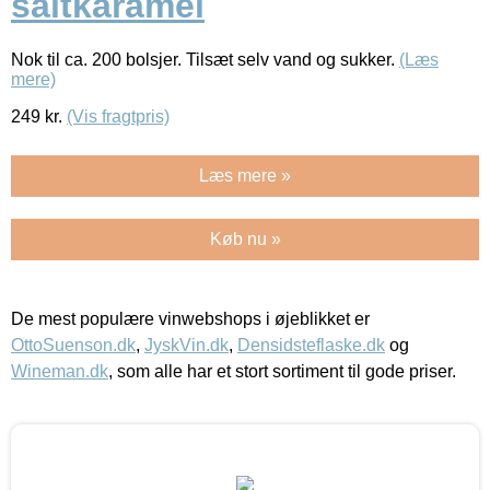
saltkaramel
Nok til ca. 200 bolsjer. Tilsæt selv vand og sukker.
(Læs
mere)
249
kr.
(Vis fragtpris)
Læs mere »
Køb nu »
De mest populære vinwebshops i øjeblikket er
OttoSuenson.dk
,
JyskVin.dk
,
Densidsteflaske.dk
og
Wineman.dk
, som alle har et stort sortiment til gode priser.