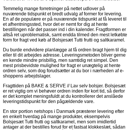
Temmelig mange forretninger på nettet udlover på
nuværende tidspunkt et bredt udvalg af former for levering.
En af de populære er på nuværende tidspunkt at få leveret til
et afhentningssted, hvor det er nemt for dig at hente
bestillingen når det passer ind i din kalender. Fragtformen er
altså ret uproblematisk, samt endda tilmed den mest letkøbte
form for fragt ved køb af Bolsjesæt Tutti frutti og saltkaramel.
Du burde endvidere planlægge at få ordren bragt hjem til dig
eller til dit arbejdes adresse. Leveringsmetoden bliver gerne
en kende mindre prisbillig, men samtidig ret simpel. Den
mest prisbevidste mulighed for fragt er unægtelig at hente
ordren selv, som dog forudsætter at du bor i nærheden af e-
shoppens arbejdslager.
Fragttiden på BAKE & SERVE // Lav selv bolsjer. Bolsjesæt
er ret vigtig om vi behøver ordren inden for kort tid, så derfor
er det komplet meningsfuldt at du kontrollerer det anslåede
leveringstidspunkt for den pågældende vare.
En stor portion netshops i Danmark præsterer levering efter
en enkelt hverdag på mange produkter, eksempelvis
Bolsjesæt Tutti frutti og saltkaramel, men som imidlertid
antager at der bestilles forud for et fastsat klokkeslæt, sådan