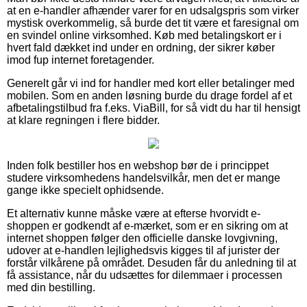
at en e-handler afhænder varer for en udsalgspris som virker
mystisk overkommelig, så burde det tit være et faresignal om
en svindel online virksomhed. Køb med betalingskort er i
hvert fald dækket ind under en ordning, der sikrer køber
imod fup internet foretagender.
Generelt går vi ind for handler med kort eller betalinger med
mobilen. Som en anden løsning burde du drage fordel af et
afbetalingstilbud fra f.eks. ViaBill, for så vidt du har til hensigt
at klare regningen i flere bidder.
Inden folk bestiller hos en webshop bør de i princippet
studere virksomhedens handelsvilkår, men det er mange
gange ikke specielt ophidsende.
Et alternativ kunne måske være at efterse hvorvidt e-
shoppen er godkendt af e-mærket, som er en sikring om at
internet shoppen følger den officielle danske lovgivning,
udover at e-handlen lejlighedsvis kigges til af jurister der
forstår vilkårene på området. Desuden får du anledning til at
få assistance, når du udsættes for dilemmaer i processen
med din bestilling.