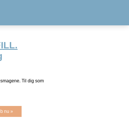
ILL.
g
 smagene. Til dig som
b nu »