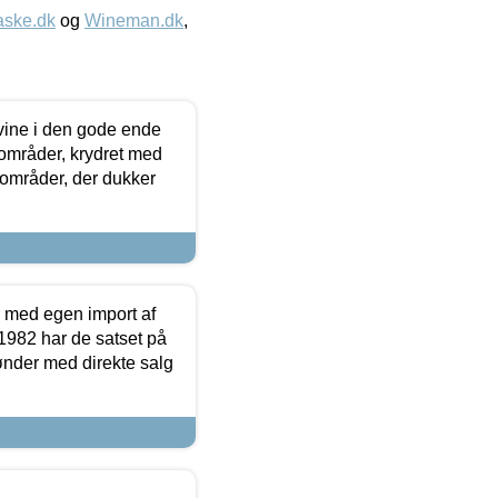
aske.dk
og
Wineman.dk
,
 vine i den gode ende
e områder, krydret med
 områder, der dukker
r med egen import af
i 1982 har de satset på
ønder med direkte salg