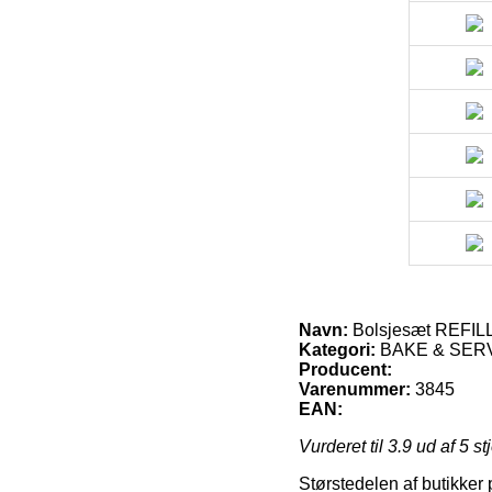
Navn:
Bolsjesæt REFIL
Kategori:
BAKE & SERVE 
Producent:
Varenummer:
3845
EAN:
Vurderet til
3.9
ud af 5 st
Størstedelen af butikker p