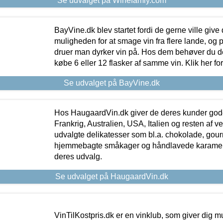
Se udvalget på Winefamly.com
BayVine.dk blev startet fordi de gerne ville give
muligheden for at smage vin fra flere lande, og p
druer man dyrker vin på. Hos dem behøver du der
købe 6 eller 12 flasker af samme vin. Klik her fo
Se udvalget på BayVine.dk
Hos HaugaardVin.dk giver de deres kunder gode
Frankrig, Australien, USA, Italien og resten af v
udvalgte delikatesser som bl.a. chokolade, gourm
hjemmebagte småkager og håndlavede karameller
deres udvalg.
Se udvalget på HaugaardVin.dk
VinTilKostpris.dk er en vinklub, som giver dig m