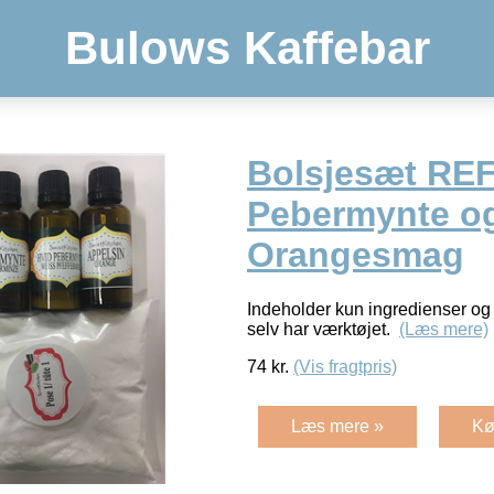
Bulows Kaffebar
Bolsjesæt REF
Pebermynte o
Orangesmag
Indeholder kun ingredienser og
selv har værktøjet.
(Læs mere)
74
kr.
(Vis fragtpris)
Læs mere »
Kø