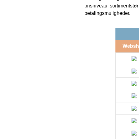
prisniveau, sortimentstø
betalingsmuligheder.
Websh