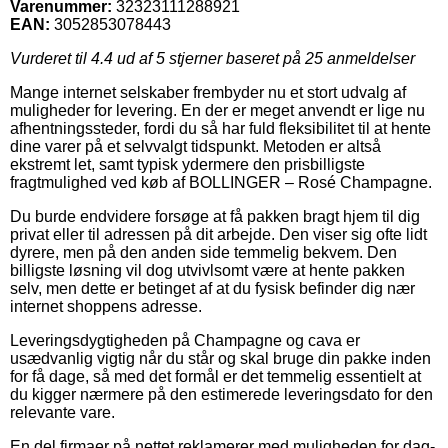
Varenummer:
32323111288921
EAN:
3052853078443
Vurderet til
4.4
ud af 5 stjerner baseret på
25
anmeldelser
Mange internet selskaber frembyder nu et stort udvalg af
muligheder for levering. En der er meget anvendt er lige nu
afhentningssteder, fordi du så har fuld fleksibilitet til at hente
dine varer på et selvvalgt tidspunkt. Metoden er altså
ekstremt let, samt typisk ydermere den prisbilligste
fragtmulighed ved køb af BOLLINGER – Rosé Champagne.
Du burde endvidere forsøge at få pakken bragt hjem til dig
privat eller til adressen på dit arbejde. Den viser sig ofte lidt
dyrere, men på den anden side temmelig bekvem. Den
billigste løsning vil dog utvivlsomt være at hente pakken
selv, men dette er betinget af at du fysisk befinder dig nær
internet shoppens adresse.
Leveringsdygtigheden på Champagne og cava er
usædvanlig vigtig når du står og skal bruge din pakke inden
for få dage, så med det formål er det temmelig essentielt at
du kigger nærmere på den estimerede leveringsdato for den
relevante vare.
En del firmaer på nettet reklamerer med muligheden for dag-