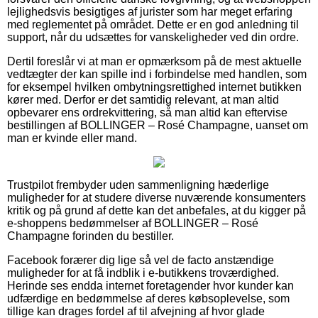
lejlighedsvis besigtiges af jurister som har meget erfaring
med reglementet på området. Dette er en god anledning til
support, når du udsættes for vanskeligheder ved din ordre.
Dertil foreslår vi at man er opmærksom på de mest aktuelle
vedtægter der kan spille ind i forbindelse med handlen, som
for eksempel hvilken ombytningsrettighed internet butikken
kører med. Derfor er det samtidig relevant, at man altid
opbevarer ens ordrekvittering, så man altid kan eftervise
bestillingen af BOLLINGER – Rosé Champagne, uanset om
man er kvinde eller mand.
Trustpilot frembyder uden sammenligning hæderlige
muligheder for at studere diverse nuværende konsumenters
kritik og på grund af dette kan det anbefales, at du kigger på
e-shoppens bedømmelser af BOLLINGER – Rosé
Champagne forinden du bestiller.
Facebook forærer dig lige så vel de facto anstændige
muligheder for at få indblik i e-butikkens troværdighed.
Herinde ses endda internet foretagender hvor kunder kan
udfærdige en bedømmelse af deres købsoplevelse, som
tillige kan drages fordel af til afvejning af hvor glade