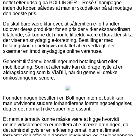
nettet efter udsalg på BOLLINGER – Rosé Champagne
inden du køber, således at man er skudsikker på at modtage
den bedste pris.
Du skal bare være klar over, at såfremt en e-forhandler
udlover deres produkter for en pris der virker ekstraordinært
tiltalende, så kunne det i nogle tilfælde være et karakteristika
der viser en snydagtig e-forretning. Bestillinger med
betalingskort er heldigvis omfattet af en vedtægt, der
skærmer en imod snydagtige online varehuse.
Generelt tilråder vi bestillinger med betalingskort eller
mobilbetaling. Som et alternativ kan du drage nytte af en
afdragsløsning som fx ViaBill, når du gerne vil dække
omkostningerne senere.
Forinden nogen bestiller i en Bollinger internet butik kan
man utvivlsomt studere forhandlerens forretningsbetingelser,
dog er det normalt ikke super interessant.
Et nemt alternativ kunne måske være at kigge hvorvidt
online virksomheden er medlem af e-mærke ordningen, da
det almindeligvis er en erklæring om at internet firmaet
forsvarer den officielle danske lovgivning, og at webshoppen