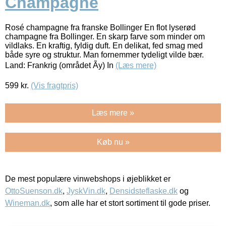
Champagne
Rosé champagne fra franske Bollinger En flot lyserød
champagne fra Bollinger. En skarp farve som minder om
vildlaks. En kraftig, fyldig duft. En delikat, fed smag med
både syre og struktur. Man fornemmer tydeligt vilde bær.
Land: Frankrig (området Ãy) In
(Læs mere)
599
kr.
(Vis fragtpris)
Læs mere »
Køb nu »
De mest populære vinwebshops i øjeblikket er
OttoSuenson.dk
,
JyskVin.dk
,
Densidsteflaske.dk
og
Wineman.dk
, som alle har et stort sortiment til gode priser.