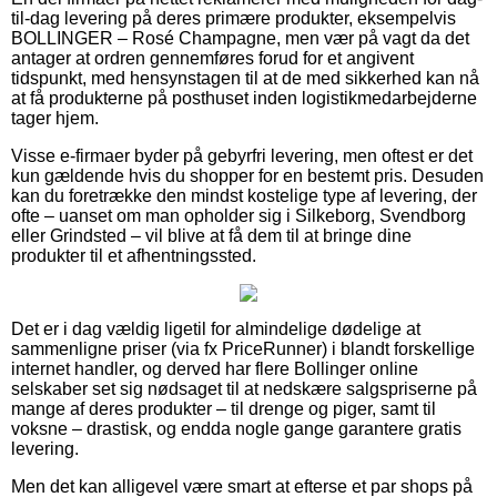
til-dag levering på deres primære produkter, eksempelvis
BOLLINGER – Rosé Champagne, men vær på vagt da det
antager at ordren gennemføres forud for et angivent
tidspunkt, med hensynstagen til at de med sikkerhed kan nå
at få produkterne på posthuset inden logistikmedarbejderne
tager hjem.
Visse e-firmaer byder på gebyrfri levering, men oftest er det
kun gældende hvis du shopper for en bestemt pris. Desuden
kan du foretrække den mindst kostelige type af levering, der
ofte – uanset om man opholder sig i Silkeborg, Svendborg
eller Grindsted – vil blive at få dem til at bringe dine
produkter til et afhentningssted.
Det er i dag vældig ligetil for almindelige dødelige at
sammenligne priser (via fx PriceRunner) i blandt forskellige
internet handler, og derved har flere Bollinger online
selskaber set sig nødsaget til at nedskære salgspriserne på
mange af deres produkter – til drenge og piger, samt til
voksne – drastisk, og endda nogle gange garantere gratis
levering.
Men det kan alligevel være smart at efterse et par shops på