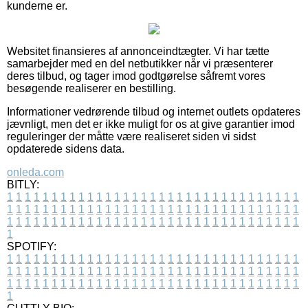
kunderne er.
Websitet finansieres af annonceindtægter. Vi har tætte
samarbejder med en del netbutikker når vi præsenterer
deres tilbud, og tager imod godtgørelse såfremt vores
besøgende realiserer en bestilling.
Informationer vedrørende tilbud og internet outlets opdateres
jævnligt, men det er ikke muligt for os at give garantier imod
reguleringer der måtte være realiseret siden vi sidst
opdaterede sidens data.
onleda.com
BITLY:
1
1
1
1
1
1
1
1
1
1
1
1
1
1
1
1
1
1
1
1
1
1
1
1
1
1
1
1
1
1
1
1
1
1
1
1
1
1
1
1
1
1
1
1
1
1
1
1
1
1
1
1
1
1
1
1
1
1
1
1
1
1
1
1
1
1
1
1
1
1
1
1
1
1
1
1
1
1
1
1
1
1
1
1
1
1
1
1
1
1
1
1
1
1
1
1
1
1
1
1
SPOTIFY:
1
1
1
1
1
1
1
1
1
1
1
1
1
1
1
1
1
1
1
1
1
1
1
1
1
1
1
1
1
1
1
1
1
1
1
1
1
1
1
1
1
1
1
1
1
1
1
1
1
1
1
1
1
1
1
1
1
1
1
1
1
1
1
1
1
1
1
1
1
1
1
1
1
1
1
1
1
1
1
1
1
1
1
1
1
1
1
1
1
1
1
1
1
1
1
1
1
1
1
1