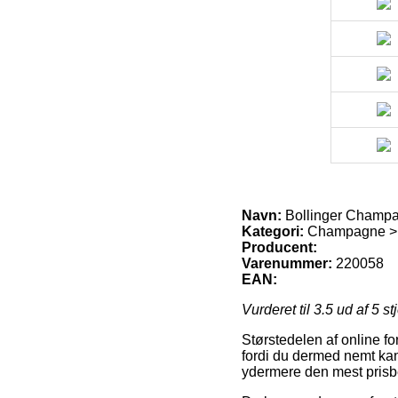
Navn:
Bollinger Champa
Kategori:
Champagne > 
Producent:
Varenummer:
220058
EAN:
Vurderet til
3.5
ud af 5 st
Størstedelen af online for
fordi du dermed nemt kan 
ydermere den mest prisb