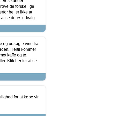
 deres kunder
røve de forskellige
for heller ikke at
r at se deres udvalg.
 og udsøgte vine fra
erden. Hertil kommer
et kaffe og te,
. Klik her for at se
ulighed for at købe vin