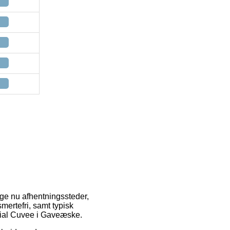
lige nu afhentningssteder,
mertefri, samt typisk
cial Cuvee i Gaveæske.