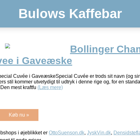
Bulows Kaffebar
Bollinger Ch
vee i Gaveæske
cial Cuvée i GaveæskeSpecial Cuvée er trods sit navn (og sin k
rs stil kommer utvetydigt til udtryk i denne rige og, for en stan
en mest kraftfu
(Læs mere)
Køb nu »
shops i øjeblikket er
OttoSuenson.dk
,
JyskVin.dk
,
Densidstefl