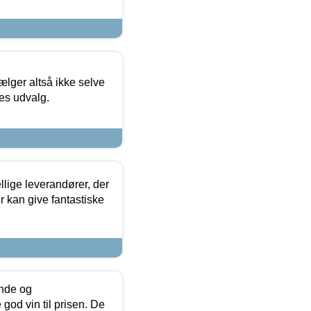
ælger altså ikke selve
res udvalg.
lige leverandører, der
r kan give fantastiske
unde og
od vin til prisen. De