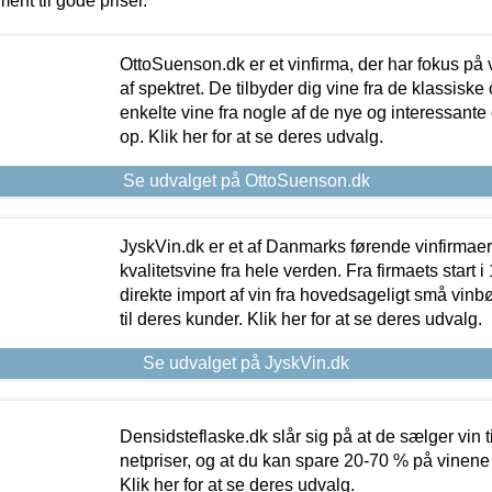
ment til gode priser.
OttoSuenson.dk er et vinfirma, der har fokus på
af spektret. De tilbyder dig vine fra de klassisk
enkelte vine fra nogle af de nye og interessante
op. Klik her for at se deres udvalg.
Se udvalget på OttoSuenson.dk
JyskVin.dk er et af Danmarks førende vinfirmae
kvalitetsvine fra hele verden. Fra firmaets start 
direkte import af vin fra hovedsageligt små vinb
til deres kunder. Klik her for at se deres udvalg.
Se udvalget på JyskVin.dk
Densidsteflaske.dk slår sig på at de sælger vin
netpriser, og at du kan spare 20-70 % på vinene
Klik her for at se deres udvalg.