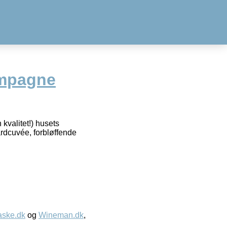
ampagne
valitet!) husets
dardcuvée, forbløffende
aske.dk
og
Wineman.dk
,