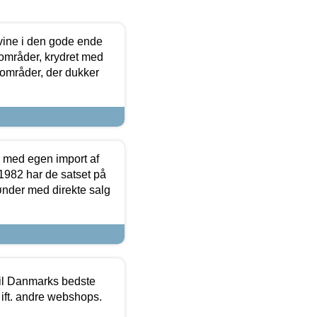
 vine i den gode ende
e områder, krydret med
 områder, der dukker
r med egen import af
i 1982 har de satset på
ønder med direkte salg
 til Danmarks bedste
 ift. andre webshops.