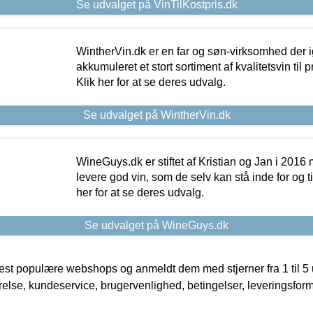
Se udvalget på VinTilKostpris.dk
WintherVin.dk er en far og søn-virksomhed der 
akkumuleret et stort sortiment af kvalitetsvin til pri
Klik her for at se deres udvalg.
Se udvalget på WintherVin.dk
WineGuys.dk er stiftet af Kristian og Jan i 2016
levere god vin, som de selv kan stå inde for og til
her for at se deres udvalg.
Se udvalget på WineGuys.dk
t populære webshops og anmeldt dem med stjerner fra 1 til 5 ud
rrelse, kundeservice, brugervenlighed, betingelser, leveringsfor