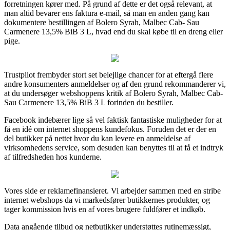
forretningen kører med. På grund af dette er det også relevant, at
man altid bevarer ens faktura e-mail, så man en anden gang kan
dokumentere bestillingen af Bolero Syrah, Malbec Cab- Sau
Carmenere 13,5% BiB 3 L, hvad end du skal købe til en dreng eller
pige.
Trustpilot frembyder stort set belejlige chancer for at eftergå flere
andre konsumenters anmeldelser og af den grund rekommanderer vi,
at du undersøger webshoppens kritik af Bolero Syrah, Malbec Cab-
Sau Carmenere 13,5% BiB 3 L forinden du bestiller.
Facebook indebærer lige så vel faktisk fantastiske muligheder for at
få en idé om internet shoppens kundefokus. Foruden det er der en
del butikker på nettet hvor du kan levere en anmeldelse af
virksomhedens service, som desuden kan benyttes til at få et indtryk
af tilfredsheden hos kunderne.
Vores side er reklamefinansieret. Vi arbejder sammen med en stribe
internet webshops da vi markedsfører butikkernes produkter, og
tager kommission hvis en af vores brugere fuldfører et indkøb.
Data angående tilbud og netbutikker understøttes rutinemæssigt,