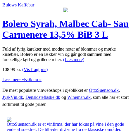
Bulows Kaffebar
Bolero Syrah, Malbec Cab- Sau
Carmenere 13,5% BiB 3 L
Fuld af fyrig karakter med modne noter af blommer og mørke
kirsebær. Bolero er en lækker vin og går godt sammen med
forskellige kød og grillede retter.
(Læs mere)
108.99
kr.
(Vis fragtpris)
Læs mere »
Køb nu »
De mest populære vinwebshops i øjeblikket er
OttoSuenson.dk
,
JyskVin.dk
,
Densidsteflaske.dk
og
Wineman.dk
, som alle har et stort
sortiment til gode priser.
OttoSuenson.dk er et vinfirma, der har fokus på vine i den gode
ende af spektret. De tilbyder dig vine fra de klassiske områder,