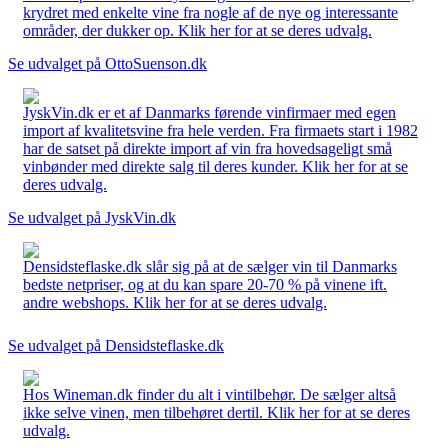
krydret med enkelte vine fra nogle af de nye og interessante
områder, der dukker op. Klik her for at se deres udvalg.
Se udvalget på OttoSuenson.dk
JyskVin.dk er et af Danmarks førende vinfirmaer med egen
import af kvalitetsvine fra hele verden. Fra firmaets start i 1982
har de satset på direkte import af vin fra hovedsageligt små
vinbønder med direkte salg til deres kunder. Klik her for at se
deres udvalg.
Se udvalget på JyskVin.dk
Densidsteflaske.dk slår sig på at de sælger vin til Danmarks
bedste netpriser, og at du kan spare 20-70 % på vinene ift.
andre webshops. Klik her for at se deres udvalg.
Se udvalget på Densidsteflaske.dk
Hos Wineman.dk finder du alt i vintilbehør. De sælger altså
ikke selve vinen, men tilbehøret dertil. Klik her for at se deres
udvalg.