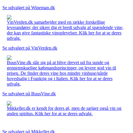
Se udvalget på Wineman.dk
VinVerden.dk samarbejder med en række forskellige
leverandører, der sikrer dig et bredt udvalg af spændende vine,
der kan give fantastiske vinoplevelser. Klik her for at se deres
udvalg.
Se udvalget på VinVerden.dk
BuusVine.dk slår sig på at blive drevet ud fra sunde og
gennemskuelige købmandsprincipper, og levere god vin til
prisen. De finder deres vine hos mindre vinhuse/gårde
hovedsalig i Frankrig og i Italien. Klik her for at se deres
udvalg.
Se udvalget på BuusVine.dk
Mikkeller.dk er kendt for deres øl, men de sælger også vin og
anden spiritus. Klik her for at se deres udvalg.
Se udvalget på Mikkeller.dk