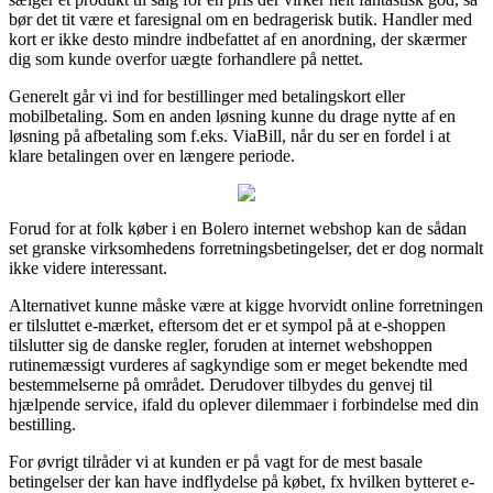
bør det tit være et faresignal om en bedragerisk butik. Handler med
kort er ikke desto mindre indbefattet af en anordning, der skærmer
dig som kunde overfor uægte forhandlere på nettet.
Generelt går vi ind for bestillinger med betalingskort eller
mobilbetaling. Som en anden løsning kunne du drage nytte af en
løsning på afbetaling som f.eks. ViaBill, når du ser en fordel i at
klare betalingen over en længere periode.
Forud for at folk køber i en Bolero internet webshop kan de sådan
set granske virksomhedens forretningsbetingelser, det er dog normalt
ikke videre interessant.
Alternativet kunne måske være at kigge hvorvidt online forretningen
er tilsluttet e-mærket, eftersom det er et sympol på at e-shoppen
tilslutter sig de danske regler, foruden at internet webshoppen
rutinemæssigt vurderes af sagkyndige som er meget bekendte med
bestemmelserne på området. Derudover tilbydes du genvej til
hjælpende service, ifald du oplever dilemmaer i forbindelse med din
bestilling.
For øvrigt tilråder vi at kunden er på vagt for de mest basale
betingelser der kan have indflydelse på købet, fx hvilken bytteret e-