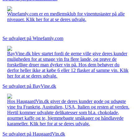
Winefamly.com er en medlemsklub for vinentusiaster på alle
niveauer. Klik her for at se deres udvalg.
Se udvalget på Winefamly.com
BayVine.dk blev startet fordi de gerne ville give deres kunder
muligheden for at smage vin fra flere lande, og prøve de
forskellige druer man dyrker vin på. Hos dem behøver du
derfor heller ikke at købe 6 eller 12 flasker af samme vin. Klik
her for at se deres udvalg.
Se udvalget på BayVine.dk
Hos HaugaardVin.dk giver de deres kunder gode og udsøgte
vine fra Frankrig, Australien, USA, Italien og resten af verden.
Hertil kommer udvalgte delikatesser som bl.a. chokolade,
gourmet kaffe og te, hjemmebagte småkager og håndlavede
karameller. Klik her for at se deres udvalg.
Se udvalget på HaugaardVin.dk