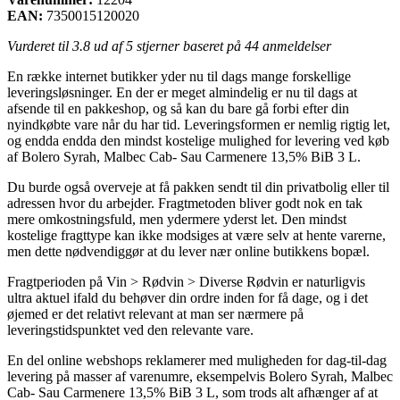
EAN:
7350015120020
Vurderet til
3.8
ud af 5 stjerner baseret på
44
anmeldelser
En række internet butikker yder nu til dags mange forskellige
leveringsløsninger. En der er meget almindelig er nu til dags at
afsende til en pakkeshop, og så kan du bare gå forbi efter din
nyindkøbte vare når du har tid. Leveringsformen er nemlig rigtig let,
og endda endda den mindst kostelige mulighed for levering ved køb
af Bolero Syrah, Malbec Cab- Sau Carmenere 13,5% BiB 3 L.
Du burde også overveje at få pakken sendt til din privatbolig eller til
adressen hvor du arbejder. Fragtmetoden bliver godt nok en tak
mere omkostningsfuld, men ydermere yderst let. Den mindst
kostelige fragttype kan ikke modsiges at være selv at hente varerne,
men dette nødvendiggør at du lever nær online butikkens bopæl.
Fragtperioden på Vin > Rødvin > Diverse Rødvin er naturligvis
ultra aktuel ifald du behøver din ordre inden for få dage, og i det
øjemed er det relativt relevant at man ser nærmere på
leveringstidspunktet ved den relevante vare.
En del online webshops reklamerer med muligheden for dag-til-dag
levering på masser af varenumre, eksempelvis Bolero Syrah, Malbec
Cab- Sau Carmenere 13,5% BiB 3 L, som trods alt afhænger af at