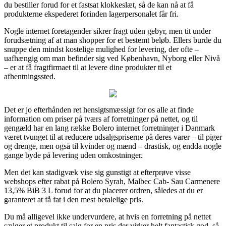
du bestiller forud for et fastsat klokkeslæt, så de kan nå at få
produkterne ekspederet forinden lagerpersonalet får fri.
Nogle internet foretagender sikrer fragt uden gebyr, men tit under
forudsætning af at man shopper for et bestemt beløb. Ellers burde du
snuppe den mindst kostelige mulighed for levering, der ofte –
uafhængig om man befinder sig ved København, Nyborg eller Nivå
– er at få fragtfirmaet til at levere dine produkter til et
afhentningssted.
Det er jo efterhånden ret hensigtsmæssigt for os alle at finde
information om priser på tværs af forretninger på nettet, og til
gengæld har en lang række Bolero internet forretninger i Danmark
været tvunget til at reducere udsalgspriserne på deres varer – til piger
og drenge, men også til kvinder og mænd – drastisk, og endda nogle
gange byde på levering uden omkostninger.
Men det kan stadigvæk vise sig gunstigt at efterprøve visse
webshops efter rabat på Bolero Syrah, Malbec Cab- Sau Carmenere
13,5% BiB 3 L forud for at du placerer ordren, således at du er
garanteret at få fat i den mest betalelige pris.
Du må alligevel ikke undervurdere, at hvis en forretning på nettet
sælger et produkt til salg for en pris der virker helt fantastisk god, så