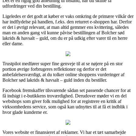
Det er en rigtig god anledning til bistand, når du skulle få
udfordringer ved din bestilling.
Ligeledes er det godt at køber er vaks omkring de primære vilkår der
har indflydelse på handlen, f.eks. den returret e-shoppen har. Derfor
er det i øvrigt relevant, at man altid gemmer ens kvittering, således
man en anden gang vil kunne påvise bestillingen af Bolcher sød
lakrids & havsalt – guld, om du er på udkig efter varer til en herre
eller dame.
Trustpilot medfører super fine genveje til at se nøjere på en stor
portion øvrige forbrugeres reflektioner og derfor er det
anbefalelsesværdigt, at du tolker online shoppens vurderinger af
Bolcher sød lakrids & havsalt – guld inden du bestiller.
Facebook fremskaffer tilsvarende sådan set passende chancer for at
få indsigt i e-butikkens troværdighed. Derudover møder vi en del
webshops som giver folk mulighed for at registrere en kritik af
virksomhedens service, som også kan udnyttes til at få et indblik i
hvor glade kunderne er.
Vores website er finansieret af reklamer. Vi har et tæt samarbejde