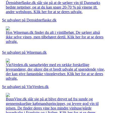
Densidsteflaske.dk slår sig på at de sælger vin til Danmarks
bedste netpriser, og at du kan spare 20-70 % på vinene ift.
andre webshops. Klik her for at se deres udvalg.
Se udvalget på Densidsteflaske.dk
Hos Wineman.dk finder du alt i vintilbehør. De sælger altså
ikke selve vinen, men tilbehøret dertil. Klik her for at se deres
udvalg.
Se udvalget på Wineman.dk
VinVerden.dk samarbejder med en række forskellige
leverandører, der sikrer dig et bredt udvalg af spændende vine,
der kan give fantastiske vinoplevelser. Klik her for at se deres
udvalg.
Se udvalget på VinVerden.dk
BuusVine.dk slår sig på at blive drevet ud fra sunde og
gennemskuelige købmandsprincipper, og levere god vin til
prisen. De finder deres vine hos mindre vinhuse/gårde
hovedsalig i Frankrig og i Italien. Klik her for at se deres