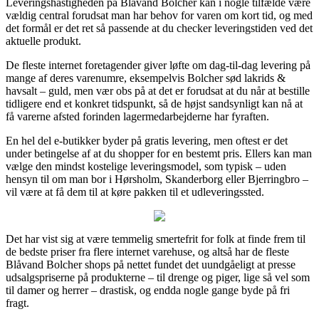
Leveringshastigheden på Blåvand Bolcher kan i nogle tilfælde være
vældig central forudsat man har behov for varen om kort tid, og med
det formål er det ret så passende at du checker leveringstiden ved det
aktuelle produkt.
De fleste internet foretagender giver løfte om dag-til-dag levering på
mange af deres varenumre, eksempelvis Bolcher sød lakrids &
havsalt – guld, men vær obs på at det er forudsat at du når at bestille
tidligere end et konkret tidspunkt, så de højst sandsynligt kan nå at
få varerne afsted forinden lagermedarbejderne har fyraften.
En hel del e-butikker byder på gratis levering, men oftest er det
under betingelse af at du shopper for en bestemt pris. Ellers kan man
vælge den mindst kostelige leveringsmodel, som typisk – uden
hensyn til om man bor i Hørsholm, Skanderborg eller Bjerringbro –
vil være at få dem til at køre pakken til et udleveringssted.
Det har vist sig at være temmelig smertefrit for folk at finde frem til
de bedste priser fra flere internet varehuse, og altså har de fleste
Blåvand Bolcher shops på nettet fundet det uundgåeligt at presse
udsalgspriserne på produkterne – til drenge og piger, lige så vel som
til damer og herrer – drastisk, og endda nogle gange byde på fri
fragt.