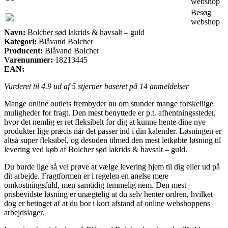
webshop
Besøg
webshop
Navn:
Bolcher sød lakrids & havsalt – guld
Kategori:
Blåvand Bolcher
Producent:
Blåvand Bolcher
Varenummer:
18213445
EAN:
Vurderet til
4.9
ud af 5 stjerner baseret på
14
anmeldelser
Mange online outlets frembyder nu om stunder mange forskellige
muligheder for fragt. Den mest benyttede er p.t. afhentningssteder,
hvor det nemlig er ret fleksibelt for dig at kunne hente dine nye
produkter lige præcis når det passer ind i din kalender. Løsningen er
altså super fleksibel, og desuden tilmed den mest letkøbte løsning til
levering ved køb af Bolcher sød lakrids & havsalt – guld.
Du burde lige så vel prøve at vælge levering hjem til dig eller ud på
dit arbejde. Fragtformen er i regelen en anelse mere
omkostningsfuld, men samtidig temmelig nem. Den mest
prisbevidste løsning er unægtelig at du selv henter ordren, hvilket
dog er betinget af at du bor i kort afstand af online webshoppens
arbejdslager.