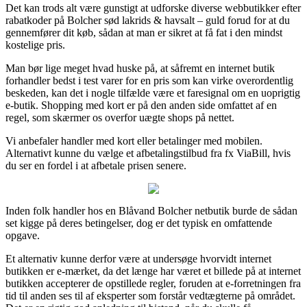
Det kan trods alt være gunstigt at udforske diverse webbutikker efter
rabatkoder på Bolcher sød lakrids & havsalt – guld forud for at du
gennemfører dit køb, sådan at man er sikret at få fat i den mindst
kostelige pris.
Man bør lige meget hvad huske på, at såfremt en internet butik
forhandler bedst i test varer for en pris som kan virke overordentlig
beskeden, kan det i nogle tilfælde være et faresignal om en uoprigtig
e-butik. Shopping med kort er på den anden side omfattet af en
regel, som skærmer os overfor uægte shops på nettet.
Vi anbefaler handler med kort eller betalinger med mobilen.
Alternativt kunne du vælge et afbetalingstilbud fra fx ViaBill, hvis
du ser en fordel i at afbetale prisen senere.
Inden folk handler hos en Blåvand Bolcher netbutik burde de sådan
set kigge på deres betingelser, dog er det typisk en omfattende
opgave.
Et alternativ kunne derfor være at undersøge hvorvidt internet
butikken er e-mærket, da det længe har været et billede på at internet
butikken accepterer de opstillede regler, foruden at e-forretningen fra
tid til anden ses til af eksperter som forstår vedtægterne på området.