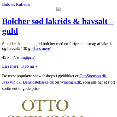
Bulows Kaffebar
Bolcher sød lakrids & havsalt –
guld
Smukke skinnende guld bolcher med en forførende smag af lakrids
og havsalt. 130 g.
(Læs mere)
45
kr.
(Vis fragtpris)
Læs mere »
Køb nu »
De mest populære vinwebshops i øjeblikket er
OttoSuenson.dk
,
JyskVin.dk
,
Densidsteflaske.dk
og
Wineman.dk
, som alle har et stort
sortiment til gode priser.