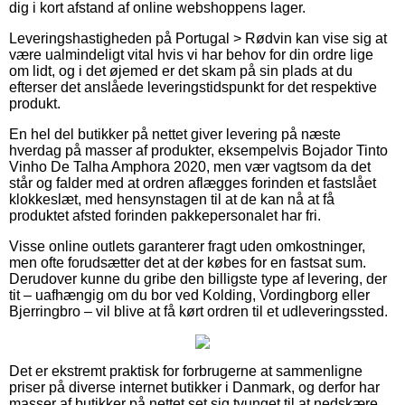
dig i kort afstand af online webshoppens lager.
Leveringshastigheden på Portugal > Rødvin kan vise sig at
være ualmindeligt vital hvis vi har behov for din ordre lige
om lidt, og i det øjemed er det skam på sin plads at du
efterser det anslåede leveringstidspunkt for det respektive
produkt.
En hel del butikker på nettet giver levering på næste
hverdag på masser af produkter, eksempelvis Bojador Tinto
Vinho De Talha Amphora 2020, men vær vagtsom da det
står og falder med at ordren aflægges forinden et fastslået
klokkeslæt, med hensynstagen til at de kan nå at få
produktet afsted forinden pakkepersonalet har fri.
Visse online outlets garanterer fragt uden omkostninger,
men ofte forudsætter det at der købes for en fastsat sum.
Derudover kunne du gribe den billigste type af levering, der
tit – uafhængig om du bor ved Kolding, Vordingborg eller
Bjerringbro – vil blive at få kørt ordren til et udleveringssted.
Det er ekstremt praktisk for forbrugerne at sammenligne
priser på diverse internet butikker i Danmark, og derfor har
masser af butikker på nettet set sig tvunget til at nedskære