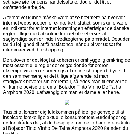
set have øje for dens handelsaftale, dog er det tit et
omfattende arbejde.
Alternativet kunne måske være at se nærmere på hvorvidt
internet webshoppen er e-mærke tilsluttet, som skulle være
en indikator for at internet forretningen efterfølger de danske
regler, tillige med at online firmaet ofte efterses af
sagkyndige som er inde i vedtægterne på området. Desuden
får du lejlighed til at få assistance, når du bliver udsat for
dilemmaer ved din shopping.
Derudover er det klogt at køberen er omhyggelig omkring de
mest essentielle regler der er gældende for ordren,
eksempelvis den returneringsret online shoppen tilbyder. I
den sammenhæng er det tillige afgørende, at man
stadigvæk bevarer sin ordremail, således man til enhver tid
vil kunne bevise ordren af Bojador Tinto Vinho De Talha
Amphora 2020, uafhængig om man er dame eller herre.
Trustpilot forærer dig fuldkommen pålidelige genveje til at
inspicere forskellige aktuelle konsumenters vurderinger og
derfor tilrådes det, at du besigtiger online forhandlerens kritik
af Bojador Tinto Vinho De Talha Amphora 2020 forinden du
bestiller.