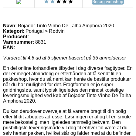
Besøg webshop
Navn:
Bojador Tinto Vinho De Talha Amphora 2020
Kategori:
Portugal > Rødvin
Producent:
Varenummer:
8831
EAN:
Vurderet til
4.6
ud af 5 stjerner baseret på
35
anmeldelser
En del online forhandlere tilbyder i dag diverse fragttyper. En
der er meget almindelig er efterhånden at få sendt til en
pakkeshop, hvor du så nemt kan hente de bestilte produkter
når du har mulighed for det. Fragtformen er jo super
gnidningsløs, samt typisk ligeledes den mindst kostelige
leveringsmulighed ved køb af Bojador Tinto Vinho De Talha
Amphora 2020.
Du kan derudover overveje at få varerne bragt til din bolig
eller til dit arbejdes adresse. Løsningen er af og til en smule
mere bekostelig, men ligeledes temmelig bekvem. Den
prisbilligste leveringsmåde vil dog til enhver tid være at du
selv henter pakken, hvilket står og falder med at du befinder