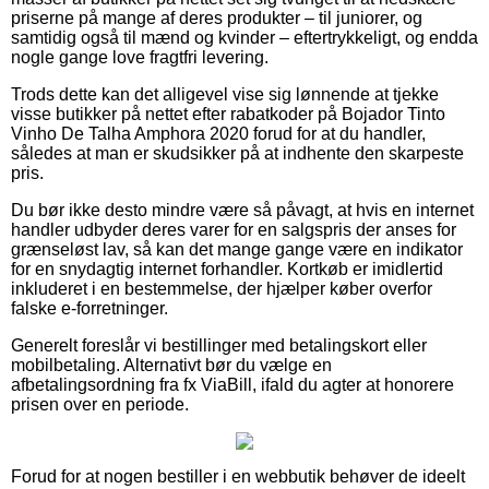
priserne på mange af deres produkter – til juniorer, og
samtidig også til mænd og kvinder – eftertrykkeligt, og endda
nogle gange love fragtfri levering.
Trods dette kan det alligevel vise sig lønnende at tjekke
visse butikker på nettet efter rabatkoder på Bojador Tinto
Vinho De Talha Amphora 2020 forud for at du handler,
således at man er skudsikker på at indhente den skarpeste
pris.
Du bør ikke desto mindre være så påvagt, at hvis en internet
handler udbyder deres varer for en salgspris der anses for
grænseløst lav, så kan det mange gange være en indikator
for en snydagtig internet forhandler. Kortkøb er imidlertid
inkluderet i en bestemmelse, der hjælper køber overfor
falske e-forretninger.
Generelt foreslår vi bestillinger med betalingskort eller
mobilbetaling. Alternativt bør du vælge en
afbetalingsordning fra fx ViaBill, ifald du agter at honorere
prisen over en periode.
Forud for at nogen bestiller i en webbutik behøver de ideelt