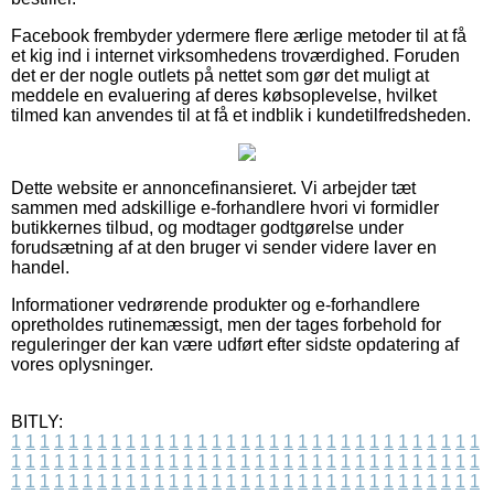
Facebook frembyder ydermere flere ærlige metoder til at få
et kig ind i internet virksomhedens troværdighed. Foruden
det er der nogle outlets på nettet som gør det muligt at
meddele en evaluering af deres købsoplevelse, hvilket
tilmed kan anvendes til at få et indblik i kundetilfredsheden.
Dette website er annoncefinansieret. Vi arbejder tæt
sammen med adskillige e-forhandlere hvori vi formidler
butikkernes tilbud, og modtager godtgørelse under
forudsætning af at den bruger vi sender videre laver en
handel.
Informationer vedrørende produkter og e-forhandlere
opretholdes rutinemæssigt, men der tages forbehold for
reguleringer der kan være udført efter sidste opdatering af
vores oplysninger.
BITLY:
1
1
1
1
1
1
1
1
1
1
1
1
1
1
1
1
1
1
1
1
1
1
1
1
1
1
1
1
1
1
1
1
1
1
1
1
1
1
1
1
1
1
1
1
1
1
1
1
1
1
1
1
1
1
1
1
1
1
1
1
1
1
1
1
1
1
1
1
1
1
1
1
1
1
1
1
1
1
1
1
1
1
1
1
1
1
1
1
1
1
1
1
1
1
1
1
1
1
1