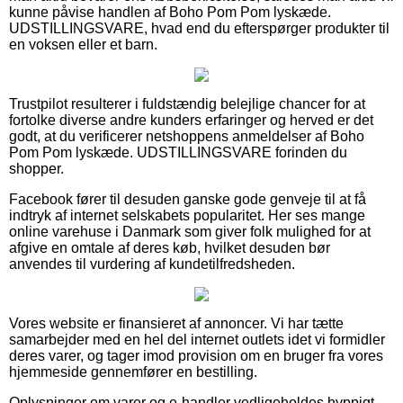
kunne påvise handlen af Boho Pom Pom lyskæde.
UDSTILLINGSVARE, hvad end du efterspørger produkter til
en voksen eller et barn.
Trustpilot resulterer i fuldstændig belejlige chancer for at
fortolke diverse andre kunders erfaringer og herved er det
godt, at du verificerer netshoppens anmeldelser af Boho
Pom Pom lyskæde. UDSTILLINGSVARE forinden du
shopper.
Facebook fører til desuden ganske gode genveje til at få
indtryk af internet selskabets popularitet. Her ses mange
online varehuse i Danmark som giver folk mulighed for at
afgive en omtale af deres køb, hvilket desuden bør
anvendes til vurdering af kundetilfredsheden.
Vores website er finansieret af annoncer. Vi har tætte
samarbejder med en hel del internet outlets idet vi formidler
deres varer, og tager imod provision om en bruger fra vores
hjemmeside gennemfører en bestilling.
Oplysninger om varer og e-handler vedligeholdes hyppigt,