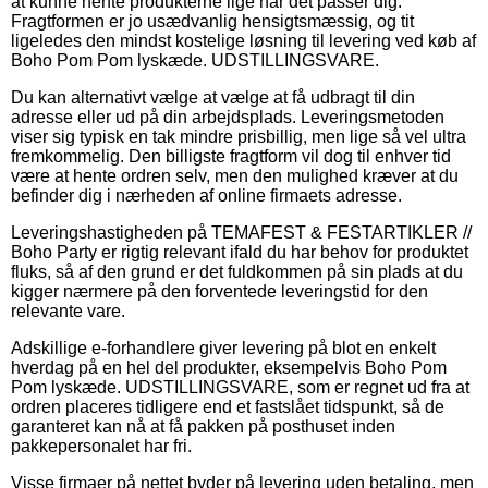
at kunne hente produkterne lige når det passer dig.
Fragtformen er jo usædvanlig hensigtsmæssig, og tit
ligeledes den mindst kostelige løsning til levering ved køb af
Boho Pom Pom lyskæde. UDSTILLINGSVARE.
Du kan alternativt vælge at vælge at få udbragt til din
adresse eller ud på din arbejdsplads. Leveringsmetoden
viser sig typisk en tak mindre prisbillig, men lige så vel ultra
fremkommelig. Den billigste fragtform vil dog til enhver tid
være at hente ordren selv, men den mulighed kræver at du
befinder dig i nærheden af online firmaets adresse.
Leveringshastigheden på TEMAFEST & FESTARTIKLER //
Boho Party er rigtig relevant ifald du har behov for produktet
fluks, så af den grund er det fuldkommen på sin plads at du
kigger nærmere på den forventede leveringstid for den
relevante vare.
Adskillige e-forhandlere giver levering på blot en enkelt
hverdag på en hel del produkter, eksempelvis Boho Pom
Pom lyskæde. UDSTILLINGSVARE, som er regnet ud fra at
ordren placeres tidligere end et fastslået tidspunkt, så de
garanteret kan nå at få pakken på posthuset inden
pakkepersonalet har fri.
Visse firmaer på nettet byder på levering uden betaling, men