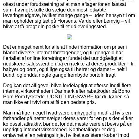
oftest under forudsætning af at man aftager for en fastsat
sum. I øvrigt skulle du vælge den mest letkøbte
leveringsudgave, hvilket mange gange – uden hensyn til om
man opholder sig tæt på Horsens, Varde eller Lemvig – vil
blive at få bragt din pakke til et udleveringssted.
Det er meget nemt for alle at finde information om priser i
blandt diverse internet foretagender, og til gengæld har
flertallet af online forretninger fundet det uundgåeligt at
nedskære salgsværdien på en række af deres produkter – til
babyer og børn, og tillige også til herrer og damer – helt i
bund, og endda nogle gange frembyde portofri fragt.
Dog kan det alligevel blive fordelagtigt at efterse indtil flere
internet virksomheder i Danmark efter rabatkoder på Boho
Pom Pom lyskæde. UDSTILLINGSVARE før du køber, så
man ikke er i tvivl om at få den bedste pris.
Man må lige meget hvad være omhyggelig med, at hvis en
forhandler på nettet sælger deres varer for en pris der virker
kolossalt attraktiv, bør det for det meste være et bevis på en
uoprigtig internet virksomhed. Kortbetalinger er dog
omfavnet af en retningslinje, hvilket assisterer køber imod