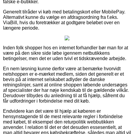
falske e-butikker.
Generelt tilråder vi køb med betalingskort eller MobilePay.
Alternativt kunne du vælge en afdragsordning fra f.eks.
ViaBill, hvis du foretrækker at godtgøre beløbet over en
længere periode.
Inden folk shopper hos en internet forhandler bør man for at
være på den sikre side løbe igennem netbutikkens
betingelser, men det er uden tvivl et tidskrævende arbejde.
En nem løsning kunne derfor være at bemærke hvorvidt
netshoppen er e-mærket medlem, siden det generelt er et
bevis på at internet selskabet adlyder de danske
retningslinjer, samt at online shoppen løbende undersøges
af specialister der har nøje kendskab til de gældende vilkår.
Derudover tilbydes du anledning til at få hjælp, såfremt du
får udfordringer i forbindelse med dit køb.
Endvidere kan det være til hjælp at køberen er
hensynstagende til de mest relevante regler i forbindelse
med købet, til eksempel den returpolitik webbutikken
anvender. I relation til det er det desuden essesentielt, at
man altid bevarer ens købsbekræftelse, således man altid vil