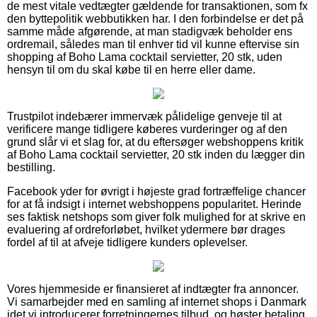
de mest vitale vedtægter gældende for transaktionen, som fx
den byttepolitik webbutikken har. I den forbindelse er det på
samme måde afgørende, at man stadigvæk beholder ens
ordremail, således man til enhver tid vil kunne eftervise sin
shopping af Boho Lama cocktail servietter, 20 stk, uden
hensyn til om du skal købe til en herre eller dame.
Trustpilot indebærer immervæk pålidelige genveje til at
verificere mange tidligere køberes vurderinger og af den
grund slår vi et slag for, at du eftersøger webshoppens kritik
af Boho Lama cocktail servietter, 20 stk inden du lægger din
bestilling.
Facebook yder for øvrigt i højeste grad fortræffelige chancer
for at få indsigt i internet webshoppens popularitet. Herinde
ses faktisk netshops som giver folk mulighed for at skrive en
evaluering af ordreforløbet, hvilket ydermere bør drages
fordel af til at afveje tidligere kunders oplevelser.
Vores hjemmeside er finansieret af indtægter fra annoncer.
Vi samarbejder med en samling af internet shops i Danmark
idet vi introducerer forretningernes tilbud, og høster betaling