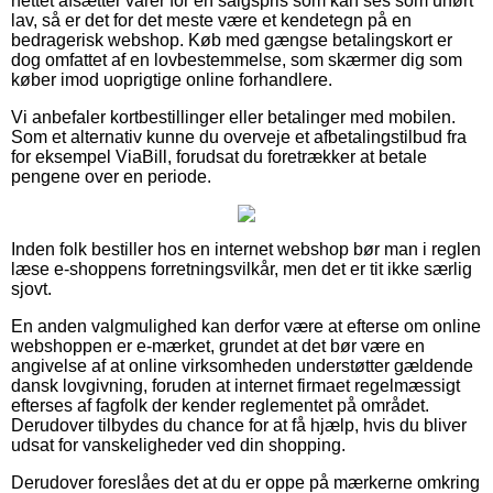
nettet afsætter varer for en salgspris som kan ses som uhørt
lav, så er det for det meste være et kendetegn på en
bedragerisk webshop. Køb med gængse betalingskort er
dog omfattet af en lovbestemmelse, som skærmer dig som
køber imod uoprigtige online forhandlere.
Vi anbefaler kortbestillinger eller betalinger med mobilen.
Som et alternativ kunne du overveje et afbetalingstilbud fra
for eksempel ViaBill, forudsat du foretrækker at betale
pengene over en periode.
Inden folk bestiller hos en internet webshop bør man i reglen
læse e-shoppens forretningsvilkår, men det er tit ikke særlig
sjovt.
En anden valgmulighed kan derfor være at efterse om online
webshoppen er e-mærket, grundet at det bør være en
angivelse af at online virksomheden understøtter gældende
dansk lovgivning, foruden at internet firmaet regelmæssigt
efterses af fagfolk der kender reglementet på området.
Derudover tilbydes du chance for at få hjælp, hvis du bliver
udsat for vanskeligheder ved din shopping.
Derudover foreslåes det at du er oppe på mærkerne omkring