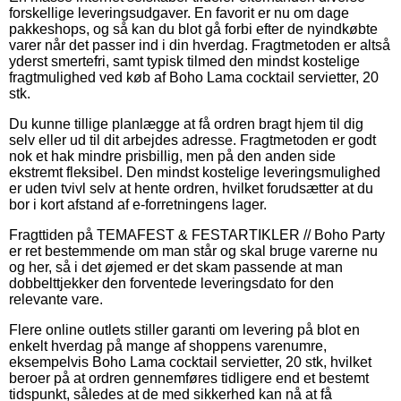
forskellige leveringsudgaver. En favorit er nu om dage
pakkeshops, og så kan du blot gå forbi efter de nyindkøbte
varer når det passer ind i din hverdag. Fragtmetoden er altså
yderst smertefri, samt typisk tilmed den mindst kostelige
fragtmulighed ved køb af Boho Lama cocktail servietter, 20
stk.
Du kunne tillige planlægge at få ordren bragt hjem til dig
selv eller ud til dit arbejdes adresse. Fragtmetoden er godt
nok et hak mindre prisbillig, men på den anden side
ekstremt fleksibel. Den mindst kostelige leveringsmulighed
er uden tvivl selv at hente ordren, hvilket forudsætter at du
bor i kort afstand af e-forretningens lager.
Fragttiden på TEMAFEST & FESTARTIKLER // Boho Party
er ret bestemmende om man står og skal bruge varerne nu
og her, så i det øjemed er det skam passende at man
dobbelttjekker den forventede leveringsdato for den
relevante vare.
Flere online outlets stiller garanti om levering på blot en
enkelt hverdag på mange af shoppens varenumre,
eksempelvis Boho Lama cocktail servietter, 20 stk, hvilket
beroer på at ordren gennemføres tidligere end et bestemt
tidspunkt, således at de med sikkerhed kan nå at få