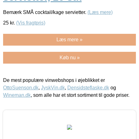
Bemærk SMÅ cocktail/kage servietter.
(Læs mere)
25
kr.
(Vis fragtpris)
Læs mere »
Køb nu »
De mest populære vinwebshops i øjeblikket er
OttoSuenson.dk
,
JyskVin.dk
,
Densidsteflaske.dk
og
Wineman.dk
, som alle har et stort sortiment til gode priser.