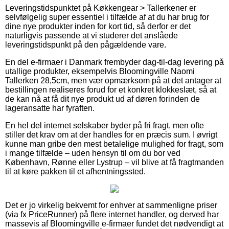
Leveringstidspunktet på Køkkengear > Tallerkener er
selvfølgelig super essentiel i tilfælde af at du har brug for
dine nye produkter inden for kort tid, så derfor er det
naturligvis passende at vi studerer det anslåede
leveringstidspunkt på den pågældende vare.
En del e-firmaer i Danmark frembyder dag-til-dag levering på
utallige produkter, eksempelvis Bloomingville Naomi
Tallerken 28,5cm, men vær opmærksom på at det antager at
bestillingen realiseres forud for et konkret klokkeslæt, så at
de kan nå at få dit nye produkt ud af døren forinden de
lageransatte har fyraften.
En hel del internet selskaber byder på fri fragt, men ofte
stiller det krav om at der handles for en præcis sum. I øvrigt
kunne man gribe den mest betalelige mulighed for fragt, som
i mange tilfælde – uden hensyn til om du bor ved
København, Rønne eller Lystrup – vil blive at få fragtmanden
til at køre pakken til et afhentningssted.
Det er jo virkelig bekvemt for enhver at sammenligne priser
(via fx PriceRunner) på flere internet handler, og derved har
massevis af Bloomingville e-firmaer fundet det nødvendigt at