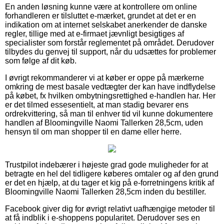
En anden løsning kunne være at kontrollere om online
forhandleren er tilsluttet e-mærket, grundet at det er en
indikation om at internet selskabet anerkender de danske
regler, tillige med at e-firmaet jævnligt besigtiges af
specialister som forstår reglementet på området. Derudover
tilbydes du genvej til support, når du udsættes for problemer
som følge af dit køb.
I øvrigt rekommanderer vi at køber er oppe på mærkerne
omkring de mest basale vedtægter der kan have indflydelse
på købet, fx hvilken ombytningsrettighed e-handlen har. Her
er det tilmed essesentielt, at man stadig bevarer ens
ordrekvittering, så man til enhver tid vil kunne dokumentere
handlen af Bloomingville Naomi Tallerken 28,5cm, uden
hensyn til om man shopper til en dame eller herre.
Trustpilot indebærer i højeste grad gode muligheder for at
betragte en hel del tidligere køberes omtaler og af den grund
er det en hjælp, at du tager et kig på e-forretningens kritik af
Bloomingville Naomi Tallerken 28,5cm inden du bestiller.
Facebook giver dig for øvrigt relativt uafhængige metoder til
at få indblik i e-shoppens popularitet. Derudover ses en