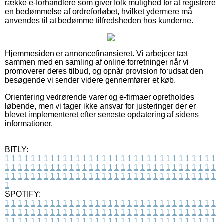
række e-forhandlere som giver folk mulighed for at registrere
en bedømmelse af ordreforløbet, hvilket ydermere må
anvendes til at bedømme tilfredsheden hos kunderne.
Hjemmesiden er annoncefinansieret. Vi arbejder tæt
sammen med en samling af online forretninger når vi
promoverer deres tilbud, og opnår provision forudsat den
besøgende vi sender videre gennemfører et køb.
Orientering vedrørende varer og e-firmaer opretholdes
løbende, men vi tager ikke ansvar for justeringer der er
blevet implementeret efter seneste opdatering af sidens
informationer.
BITLY:
1
1
1
1
1
1
1
1
1
1
1
1
1
1
1
1
1
1
1
1
1
1
1
1
1
1
1
1
1
1
1
1
1
1
1
1
1
1
1
1
1
1
1
1
1
1
1
1
1
1
1
1
1
1
1
1
1
1
1
1
1
1
1
1
1
1
1
1
1
1
1
1
1
1
1
1
1
1
1
1
1
1
1
1
1
1
1
1
1
1
1
1
1
1
1
1
1
1
1
1
SPOTIFY:
1
1
1
1
1
1
1
1
1
1
1
1
1
1
1
1
1
1
1
1
1
1
1
1
1
1
1
1
1
1
1
1
1
1
1
1
1
1
1
1
1
1
1
1
1
1
1
1
1
1
1
1
1
1
1
1
1
1
1
1
1
1
1
1
1
1
1
1
1
1
1
1
1
1
1
1
1
1
1
1
1
1
1
1
1
1
1
1
1
1
1
1
1
1
1
1
1
1
1