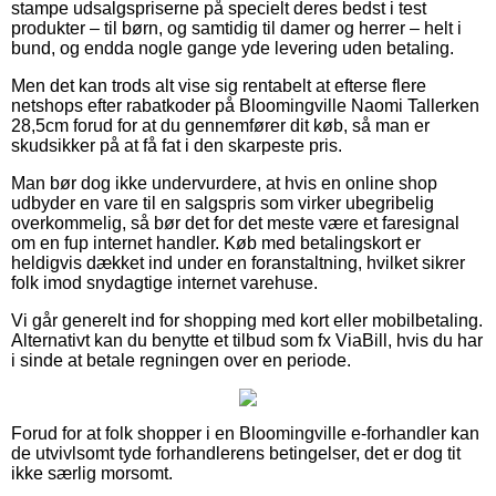
stampe udsalgspriserne på specielt deres bedst i test
produkter – til børn, og samtidig til damer og herrer – helt i
bund, og endda nogle gange yde levering uden betaling.
Men det kan trods alt vise sig rentabelt at efterse flere
netshops efter rabatkoder på Bloomingville Naomi Tallerken
28,5cm forud for at du gennemfører dit køb, så man er
skudsikker på at få fat i den skarpeste pris.
Man bør dog ikke undervurdere, at hvis en online shop
udbyder en vare til en salgspris som virker ubegribelig
overkommelig, så bør det for det meste være et faresignal
om en fup internet handler. Køb med betalingskort er
heldigvis dækket ind under en foranstaltning, hvilket sikrer
folk imod snydagtige internet varehuse.
Vi går generelt ind for shopping med kort eller mobilbetaling.
Alternativt kan du benytte et tilbud som fx ViaBill, hvis du har
i sinde at betale regningen over en periode.
Forud for at folk shopper i en Bloomingville e-forhandler kan
de utvivlsomt tyde forhandlerens betingelser, det er dog tit
ikke særlig morsomt.