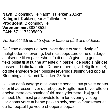
Navn:
Bloomingville Naomi Tallerken 28,5cm
Kategori:
Køkkengear > Tallerkener
Producent:
Bloomingville
Varenummer:
38848535
EAN:
5711173205899
Vurderet til
3.8
ud af 5 stjerner baseret på
3
anmeldelser
De fleste e-shops udlover i vore dage et stort udvalg af
muligheder for levering. Det mest populære er nu om dage
at afsende til en pakkeshop, fordi det så giver dig god
fleksibilitet til at kunne afhente din pakke lige præcis når det
passer ind i din kalender. Denne er nemlig virkelig fleksibel,
og ofte endvidere den billigste leveringsløsning ved køb af
Bloomingville Naomi Tallerken 28,5cm.
Du kan også forsøge at få varerne sendt til din private bopæl
eller til adressen hvor du arbejder. Fragtformen bliver ofte en
anelse mere omkostningsfuld, men ydermere i høj grad
simpel. Den mest prisbevidste form for levering vil dog
utvivlsomt være at hente pakken selv, som jo forudsætter at
du har bopæl lige ved e-shoppens bopæl.