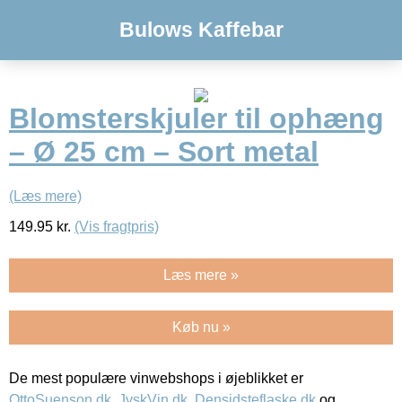
Bulows Kaffebar
Blomsterskjuler til ophæng
– Ø 25 cm – Sort metal
(Læs mere)
149.95
kr.
(Vis fragtpris)
Læs mere »
Køb nu »
De mest populære vinwebshops i øjeblikket er
OttoSuenson.dk
,
JyskVin.dk
,
Densidsteflaske.dk
og