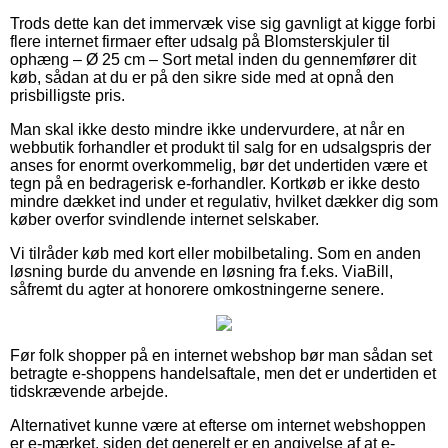
Trods dette kan det immervæk vise sig gavnligt at kigge forbi
flere internet firmaer efter udsalg på Blomsterskjuler til
ophæng – Ø 25 cm – Sort metal inden du gennemfører dit
køb, sådan at du er på den sikre side med at opnå den
prisbilligste pris.
Man skal ikke desto mindre ikke undervurdere, at når en
webbutik forhandler et produkt til salg for en udsalgspris der
anses for enormt overkommelig, bør det undertiden være et
tegn på en bedragerisk e-forhandler. Kortkøb er ikke desto
mindre dækket ind under et regulativ, hvilket dækker dig som
køber overfor svindlende internet selskaber.
Vi tilråder køb med kort eller mobilbetaling. Som en anden
løsning burde du anvende en løsning fra f.eks. ViaBill,
såfremt du agter at honorere omkostningerne senere.
Før folk shopper på en internet webshop bør man sådan set
betragte e-shoppens handelsaftale, men det er undertiden et
tidskrævende arbejde.
Alternativet kunne være at efterse om internet webshoppen
er e-mærket, siden det generelt er en angivelse af at e-