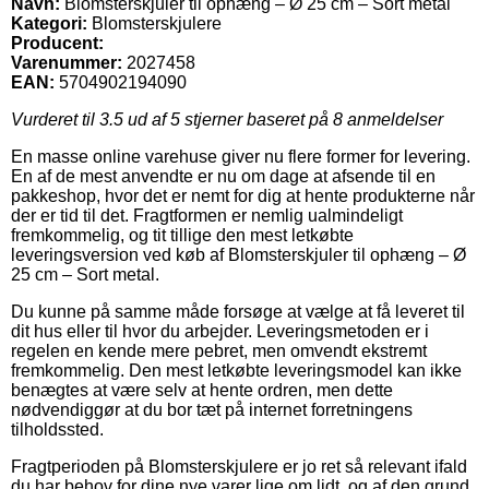
Navn:
Blomsterskjuler til ophæng – Ø 25 cm – Sort metal
Kategori:
Blomsterskjulere
Producent:
Varenummer:
2027458
EAN:
5704902194090
Vurderet til
3.5
ud af 5 stjerner baseret på
8
anmeldelser
En masse online varehuse giver nu flere former for levering.
En af de mest anvendte er nu om dage at afsende til en
pakkeshop, hvor det er nemt for dig at hente produkterne når
der er tid til det. Fragtformen er nemlig ualmindeligt
fremkommelig, og tit tillige den mest letkøbte
leveringsversion ved køb af Blomsterskjuler til ophæng – Ø
25 cm – Sort metal.
Du kunne på samme måde forsøge at vælge at få leveret til
dit hus eller til hvor du arbejder. Leveringsmetoden er i
regelen en kende mere pebret, men omvendt ekstremt
fremkommelig. Den mest letkøbte leveringsmodel kan ikke
benægtes at være selv at hente ordren, men dette
nødvendiggør at du bor tæt på internet forretningens
tilholdssted.
Fragtperioden på Blomsterskjulere er jo ret så relevant ifald
du har behov for dine nye varer lige om lidt, og af den grund