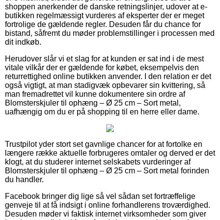
shoppen anerkender de danske retningslinjer, udover at e-
butikken regelmæssigt vurderes af eksperter der er meget
fortrolige de gældende regler. Desuden får du chance for
bistand, såfremt du møder problemstillinger i processen med
dit indkøb.
Herudover slår vi et slag for at kunden er sat ind i de mest
vitale vilkår der er gældende for købet, eksempelvis den
returrettighed online butikken anvender. I den relation er det
også vigtigt, at man stadigvæk opbevarer sin kvittering, så
man fremadrettet vil kunne dokumentere sin ordre af
Blomsterskjuler til ophæng – Ø 25 cm – Sort metal,
uafhængig om du er på shopping til en herre eller dame.
Trustpilot yder stort set gavnlige chancer for at fortolke en
længere række aktuelle forbrugeres omtaler og derved er det
klogt, at du studerer internet selskabets vurderinger af
Blomsterskjuler til ophæng – Ø 25 cm – Sort metal forinden
du handler.
Facebook bringer dig lige så vel sådan set fortræffelige
genveje til at få indsigt i online forhandlerens troværdighed.
Desuden møder vi faktisk internet virksomheder som giver