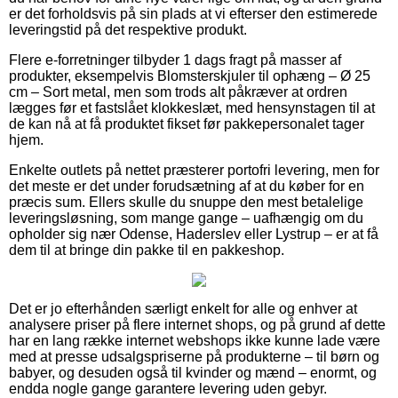
er det forholdsvis på sin plads at vi efterser den estimerede
leveringstid på det respektive produkt.
Flere e-forretninger tilbyder 1 dags fragt på masser af
produkter, eksempelvis Blomsterskjuler til ophæng – Ø 25
cm – Sort metal, men som trods alt påkræver at ordren
lægges før et fastslået klokkeslæt, med hensynstagen til at
de kan nå at få produktet fikset før pakkepersonalet tager
hjem.
Enkelte outlets på nettet præsterer portofri levering, men for
det meste er det under forudsætning af at du køber for en
præcis sum. Ellers skulle du snuppe den mest betalelige
leveringsløsning, som mange gange – uafhængig om du
opholder sig nær Odense, Haderslev eller Lystrup – er at få
dem til at bringe din pakke til en pakkeshop.
Det er jo efterhånden særligt enkelt for alle og enhver at
analysere priser på flere internet shops, og på grund af dette
har en lang række internet webshops ikke kunne lade være
med at presse udsalgspriserne på produkterne – til børn og
babyer, og desuden også til kvinder og mænd – enormt, og
endda nogle gange garantere levering uden gebyr.