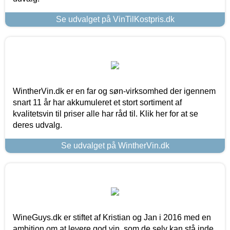
Se udvalget på VinTilKostpris.dk
WintherVin.dk er en far og søn-virksomhed der igennem
snart 11 år har akkumuleret et stort sortiment af
kvalitetsvin til priser alle har råd til. Klik her for at se
deres udvalg.
Se udvalget på WintherVin.dk
WineGuys.dk er stiftet af Kristian og Jan i 2016 med en
ambition om at levere god vin, som de selv kan stå inde