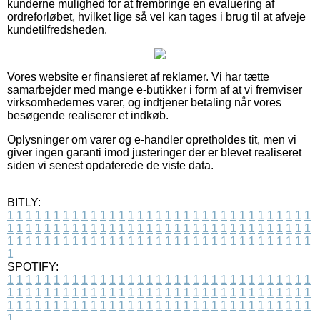
kunderne mulighed for at frembringe en evaluering af
ordreforløbet, hvilket lige så vel kan tages i brug til at afveje
kundetilfredsheden.
Vores website er finansieret af reklamer. Vi har tætte
samarbejder med mange e-butikker i form af at vi fremviser
virksomhedernes varer, og indtjener betaling når vores
besøgende realiserer et indkøb.
Oplysninger om varer og e-handler opretholdes tit, men vi
giver ingen garanti imod justeringer der er blevet realiseret
siden vi senest opdaterede de viste data.
BITLY:
1
1
1
1
1
1
1
1
1
1
1
1
1
1
1
1
1
1
1
1
1
1
1
1
1
1
1
1
1
1
1
1
1
1
1
1
1
1
1
1
1
1
1
1
1
1
1
1
1
1
1
1
1
1
1
1
1
1
1
1
1
1
1
1
1
1
1
1
1
1
1
1
1
1
1
1
1
1
1
1
1
1
1
1
1
1
1
1
1
1
1
1
1
1
1
1
1
1
1
1
SPOTIFY:
1
1
1
1
1
1
1
1
1
1
1
1
1
1
1
1
1
1
1
1
1
1
1
1
1
1
1
1
1
1
1
1
1
1
1
1
1
1
1
1
1
1
1
1
1
1
1
1
1
1
1
1
1
1
1
1
1
1
1
1
1
1
1
1
1
1
1
1
1
1
1
1
1
1
1
1
1
1
1
1
1
1
1
1
1
1
1
1
1
1
1
1
1
1
1
1
1
1
1
1