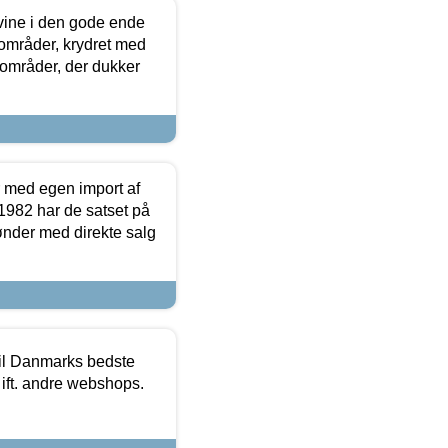
 vine i den gode ende
e områder, krydret med
 områder, der dukker
r med egen import af
i 1982 har de satset på
ønder med direkte salg
 til Danmarks bedste
 ift. andre webshops.