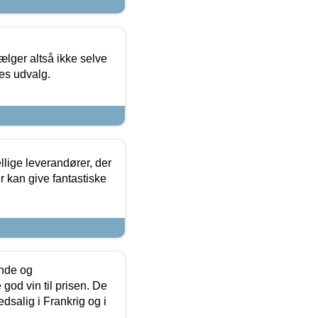
ælger altså ikke selve
res udvalg.
lige leverandører, der
r kan give fantastiske
unde og
od vin til prisen. De
dsalig i Frankrig og i