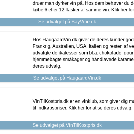
druer man dyrker vin på. Hos dem behøver du der
købe 6 eller 12 flasker af samme vin. Klik her fo
Se udvalget på BayVine.dk
Hos HaugaardVin.dk giver de deres kunder gode
Frankrig, Australien, USA, Italien og resten af v
udvalgte delikatesser som bl.a. chokolade, gourm
hjemmebagte småkager og håndlavede karameller
deres udvalg.
Se udvalget på HaugaardVin.dk
VinTilKostpris.dk er en vinklub, som giver dig m
til indkøbspriser. Klik her for at se deres udvalg.
Se udvalget på VinTilKostpris.dk