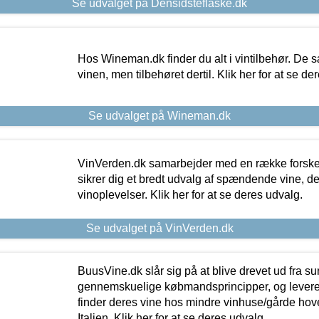
Se udvalget på Densidsteflaske.dk
Hos Wineman.dk finder du alt i vintilbehør. De s
vinen, men tilbehøret dertil. Klik her for at se de
Se udvalget på Wineman.dk
VinVerden.dk samarbejder med en række forskel
sikrer dig et bredt udvalg af spændende vine, de
vinoplevelser. Klik her for at se deres udvalg.
Se udvalget på VinVerden.dk
BuusVine.dk slår sig på at blive drevet ud fra s
gennemskuelige købmandsprincipper, og levere g
finder deres vine hos mindre vinhuse/gårde hove
Italien. Klik her for at se deres udvalg.