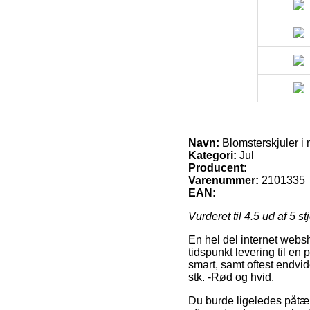
Navn:
Blomsterskjuler i 
Kategori:
Jul
Producent:
Varenummer:
2101335
EAN:
Vurderet til
4.5
ud af 5 st
En hel del internet websh
tidspunkt levering til en
smart, samt oftest endvi
stk. -Rød og hvid.
Du burde ligeledes påtænk