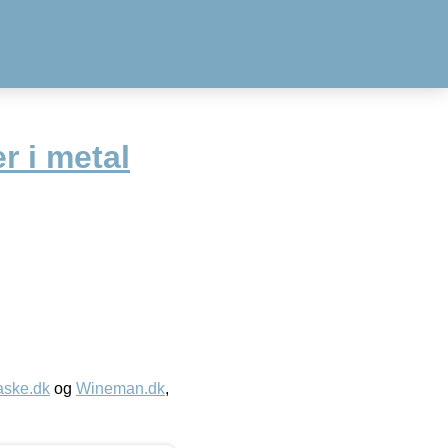
r i metal
aske.dk
og
Wineman.dk
,