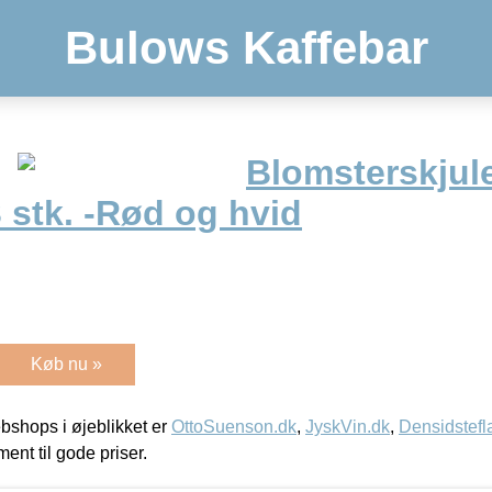
Bulows Kaffebar
Blomsterskjule
 stk. -Rød og hvid
Køb nu »
shops i øjeblikket er
OttoSuenson.dk
,
JyskVin.dk
,
Densidstefl
ment til gode priser.