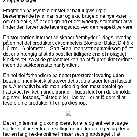
shoppens lager.
Fragttiden på Pynte blomster er naturligvis rigtig
bestemmende hvis man står og skal bruge dine nye varer
om et øjeblik, så af den grund er det tydeligvis fornuftigt at vi
finder den forventede leveringsdato ved den respektive vare.
En stor portion internet selskaber frembyder 1 dags levering
på en hel del produkter, eksempelvis Blomster Buket Ø 4,5 x
L 6 cm – 6 blomster – Sart Grøn, men vær opmærksom på at
det er afhængig af at du bestiller tidligere end et nøjagtigt
klokkeslæt, så at de garanteret kan nå at få produktet ordnet
inden de pakkeansatte har fyraften.
En hel del forhandlere på nettet præsterer levering uden
betaling, men typisk afkræver det at du aftager for en fastsat
pris. Alternativt burde man udse dig den mest betalelige
fragttype, hvilket mange gange – ligegyldigt om du opholder
sig nær Horsens, Thisted eller Haslev – er at få dem til at
levere dine produkter til en pakkeshop.
Det er jo temmelig ukompliceret for alle og enhver at søge
sig frem til priser fra forskellige online forretninger, og derfor
har en lang række online firmaer set sig nødsaget til at