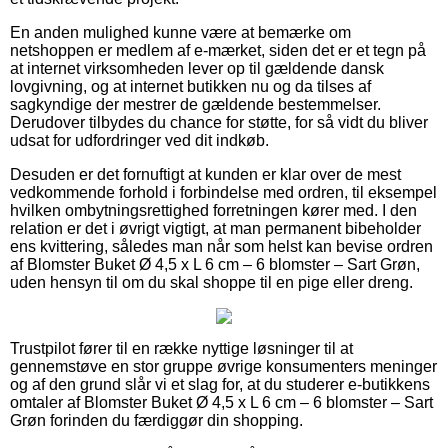
En anden mulighed kunne være at bemærke om
netshoppen er medlem af e-mærket, siden det er et tegn på
at internet virksomheden lever op til gældende dansk
lovgivning, og at internet butikken nu og da tilses af
sagkyndige der mestrer de gældende bestemmelser.
Derudover tilbydes du chance for støtte, for så vidt du bliver
udsat for udfordringer ved dit indkøb.
Desuden er det fornuftigt at kunden er klar over de mest
vedkommende forhold i forbindelse med ordren, til eksempel
hvilken ombytningsrettighed forretningen kører med. I den
relation er det i øvrigt vigtigt, at man permanent bibeholder
ens kvittering, således man når som helst kan bevise ordren
af Blomster Buket Ø 4,5 x L 6 cm – 6 blomster – Sart Grøn,
uden hensyn til om du skal shoppe til en pige eller dreng.
Trustpilot fører til en række nyttige løsninger til at
gennemstøve en stor gruppe øvrige konsumenters meninger
og af den grund slår vi et slag for, at du studerer e-butikkens
omtaler af Blomster Buket Ø 4,5 x L 6 cm – 6 blomster – Sart
Grøn forinden du færdiggør din shopping.