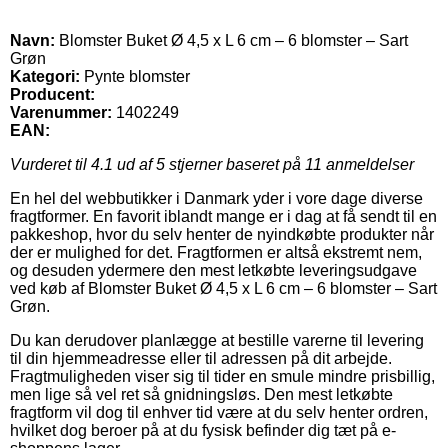
Navn:
Blomster Buket Ø 4,5 x L 6 cm – 6 blomster – Sart
Grøn
Kategori:
Pynte blomster
Producent:
Varenummer:
1402249
EAN:
Vurderet til
4.1
ud af 5 stjerner baseret på
11
anmeldelser
En hel del webbutikker i Danmark yder i vore dage diverse
fragtformer. En favorit iblandt mange er i dag at få sendt til en
pakkeshop, hvor du selv henter de nyindkøbte produkter når
der er mulighed for det. Fragtformen er altså ekstremt nem,
og desuden ydermere den mest letkøbte leveringsudgave
ved køb af Blomster Buket Ø 4,5 x L 6 cm – 6 blomster – Sart
Grøn.
Du kan derudover planlægge at bestille varerne til levering
til din hjemmeadresse eller til adressen på dit arbejde.
Fragtmuligheden viser sig til tider en smule mindre prisbillig,
men lige så vel ret så gnidningsløs. Den mest letkøbte
fragtform vil dog til enhver tid være at du selv henter ordren,
hvilket dog beroer på at du fysisk befinder dig tæt på e-