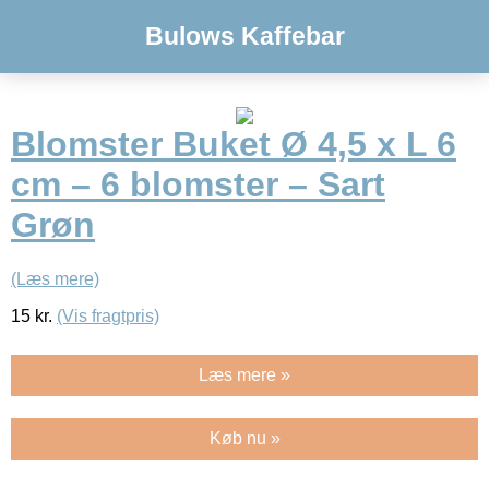
Bulows Kaffebar
Blomster Buket Ø 4,5 x L 6
cm – 6 blomster – Sart
Grøn
(Læs mere)
15
kr.
(Vis fragtpris)
Læs mere »
Køb nu »