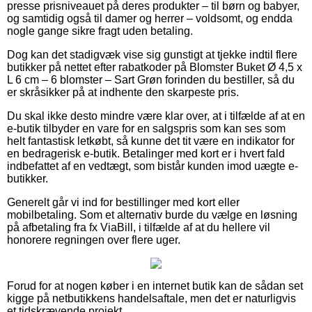
presse prisniveauet på deres produkter – til børn og babyer,
og samtidig også til damer og herrer – voldsomt, og endda
nogle gange sikre fragt uden betaling.
Dog kan det stadigvæk vise sig gunstigt at tjekke indtil flere
butikker på nettet efter rabatkoder på Blomster Buket Ø 4,5 x
L 6 cm – 6 blomster – Sart Grøn forinden du bestiller, så du
er skråsikker på at indhente den skarpeste pris.
Du skal ikke desto mindre være klar over, at i tilfælde af at en
e-butik tilbyder en vare for en salgspris som kan ses som
helt fantastisk letkøbt, så kunne det tit være en indikator for
en bedragerisk e-butik. Betalinger med kort er i hvert fald
indbefattet af en vedtægt, som bistår kunden imod uægte e-
butikker.
Generelt går vi ind for bestillinger med kort eller
mobilbetaling. Som et alternativ burde du vælge en løsning
på afbetaling fra fx ViaBill, i tilfælde af at du hellere vil
honorere regningen over flere uger.
Forud for at nogen køber i en internet butik kan de sådan set
kigge på netbutikkens handelsaftale, men det er naturligvis
et tidskrævende projekt.