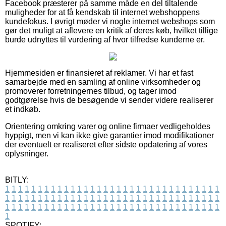
Facebook præsterer på samme måde en del tiltalende
muligheder for at få kendskab til internet webshoppens
kundefokus. I øvrigt møder vi nogle internet webshops som
gør det muligt at aflevere en kritik af deres køb, hvilket tillige
burde udnyttes til vurdering af hvor tilfredse kunderne er.
Hjemmesiden er finansieret af reklamer. Vi har et fast
samarbejde med en samling af online virksomheder og
promoverer forretningernes tilbud, og tager imod
godtgørelse hvis de besøgende vi sender videre realiserer
et indkøb.
Orientering omkring varer og online firmaer vedligeholdes
hyppigt, men vi kan ikke give garantier imod modifikationer
der eventuelt er realiseret efter sidste opdatering af vores
oplysninger.
BITLY:
1
1
1
1
1
1
1
1
1
1
1
1
1
1
1
1
1
1
1
1
1
1
1
1
1
1
1
1
1
1
1
1
1
1
1
1
1
1
1
1
1
1
1
1
1
1
1
1
1
1
1
1
1
1
1
1
1
1
1
1
1
1
1
1
1
1
1
1
1
1
1
1
1
1
1
1
1
1
1
1
1
1
1
1
1
1
1
1
1
1
1
1
1
1
1
1
1
1
1
1
SPOTIFY: