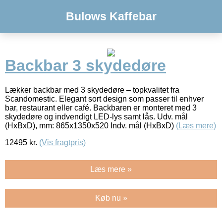
Bulows Kaffebar
Backbar 3 skydedøre
Lækker backbar med 3 skydedøre – topkvalitet fra
Scandomestic. Elegant sort design som passer til enhver
bar, restaurant eller café. Backbaren er monteret med 3
skydedøre og indvendigt LED-lys samt lås. Udv. mål
(HxBxD), mm: 865x1350x520 Indv. mål (HxBxD)
(Læs mere)
12495
kr.
(Vis fragtpris)
Læs mere »
Køb nu »