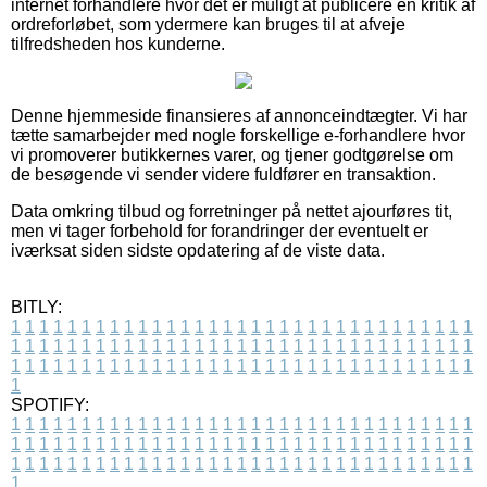
internet forhandlere hvor det er muligt at publicere en kritik af
ordreforløbet, som ydermere kan bruges til at afveje
tilfredsheden hos kunderne.
Denne hjemmeside finansieres af annonceindtægter. Vi har
tætte samarbejder med nogle forskellige e-forhandlere hvor
vi promoverer butikkernes varer, og tjener godtgørelse om
de besøgende vi sender videre fuldfører en transaktion.
Data omkring tilbud og forretninger på nettet ajourføres tit,
men vi tager forbehold for forandringer der eventuelt er
iværksat siden sidste opdatering af de viste data.
BITLY:
1
1
1
1
1
1
1
1
1
1
1
1
1
1
1
1
1
1
1
1
1
1
1
1
1
1
1
1
1
1
1
1
1
1
1
1
1
1
1
1
1
1
1
1
1
1
1
1
1
1
1
1
1
1
1
1
1
1
1
1
1
1
1
1
1
1
1
1
1
1
1
1
1
1
1
1
1
1
1
1
1
1
1
1
1
1
1
1
1
1
1
1
1
1
1
1
1
1
1
1
SPOTIFY:
1
1
1
1
1
1
1
1
1
1
1
1
1
1
1
1
1
1
1
1
1
1
1
1
1
1
1
1
1
1
1
1
1
1
1
1
1
1
1
1
1
1
1
1
1
1
1
1
1
1
1
1
1
1
1
1
1
1
1
1
1
1
1
1
1
1
1
1
1
1
1
1
1
1
1
1
1
1
1
1
1
1
1
1
1
1
1
1
1
1
1
1
1
1
1
1
1
1
1
1