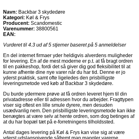
Navn:
Backbar 3 skydedøre
Kategori:
Køl & Frys
Producent:
Scandomestic
Varenummer:
38800561
EAN:
Vurderet til
4.3
ud af 5 stjerner baseret på
5
anmeldelser
En del internet firmaer yder heldigvis alverdens muligheder
for levering. En af de mest moderne er p.t. at få bragt ordren
til en pakkeshop, fordi det så giver dig god fleksibilitet til at
kunne afhente dine nye varer når du har tid. Denne er jo
yderst praktisk, samt ofte ligeledes den prisbilligste
leveringsmetode ved køb af Backbar 3 skydedøre.
Du burde ydermere prøve at få ordren leveret hjem til din
privatadresse eller til adressen hvor du arbejder. Fragttypen
viser sig oftest en lille smule dyrere, men desuden
usædvanlig nem. Den prisbilligste leveringsmetode kan ikke
benægtes at være selv at hente ordren, som dog betinges af
at du har bopæl tæt på e-forretningens tilholdssted.
Antal dages levering på Køl & Frys kan vise sig at være
yderst udslagsgivende såfremt man mangler varerne