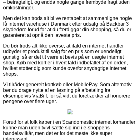
– betragteligt, og endda nogle gange frembyde fragt uden
omkostninger.
Men det kan trods alt blive rentabelt at sammenligne nogle
få internet varehuse i Danmark efter udsalg på Backbar 3
skydedøre forud for at du færdiggør din shopping, så du er
garanteret at opnå den laveste pris.
Du bør trods alt ikke overse, at ifald en internet handler
udbyder et produkt til salg for en pris som er uendeligt
gunstig, så er det tit være et bevis på en uægte internet
shop. Køb med kort er i hvert fald indbefattet af en orden,
hvilket støtter dig som kunde overfor snydagtige internet
shops.
Vi tilråder generelt kortkøb eller MobilePay. Som alternativ
bør du drage nytte af en løsning på afbetaling fra
eksempelvis ViaBill, for så vidt du foretrækker at honorere
pengene over flere uger.
Forud for at folk køber i en Scandomestic internet forhandler
kunne man uden tvivl sætte sig ind i e-shoppens
handelsvilkår, men det er for det meste ikke super
interessant.