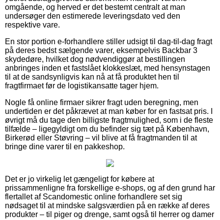
omgående, og herved er det bestemt centralt at man
undersøger den estimerede leveringsdato ved den
respektive vare.
En stor portion e-forhandlere stiller udsigt til dag-til-dag fragt
på deres bedst sælgende varer, eksempelvis Backbar 3
skydedøre, hvilket dog nødvendiggør at bestillingen
anbringes inden et fastslået klokkeslæt, med hensynstagen
til at de sandsynligvis kan nå at få produktet hen til
fragtfirmaet før de logistikansatte tager hjem.
Nogle få online firmaer sikrer fragt uden beregning, men
undertiden er det påkrævet at man køber for en fastsat pris. I
øvrigt må du tage den billigste fragtmulighed, som i de fleste
tilfælde – ligegyldigt om du befinder sig tæt på København,
Birkerød eller Støvring – vil blive at få fragtmanden til at
bringe dine varer til en pakkeshop.
Det er jo virkelig let gængeligt for købere at
prissammenligne fra forskellige e-shops, og af den grund har
flertallet af Scandomestic online forhandlere set sig
nødsaget til at mindske salgsværdien på en række af deres
produkter – til piger og drenge, samt også til herrer og damer