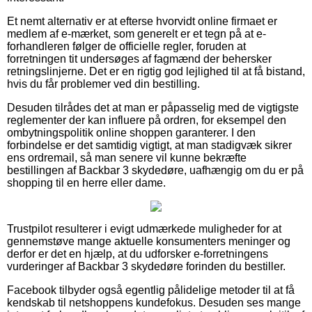
Et nemt alternativ er at efterse hvorvidt online firmaet er
medlem af e-mærket, som generelt er et tegn på at e-
forhandleren følger de officielle regler, foruden at
forretningen tit undersøges af fagmænd der behersker
retningslinjerne. Det er en rigtig god lejlighed til at få bistand,
hvis du får problemer ved din bestilling.
Desuden tilrådes det at man er påpasselig med de vigtigste
reglementer der kan influere på ordren, for eksempel den
ombytningspolitik online shoppen garanterer. I den
forbindelse er det samtidig vigtigt, at man stadigvæk sikrer
ens ordremail, så man senere vil kunne bekræfte
bestillingen af Backbar 3 skydedøre, uafhængig om du er på
shopping til en herre eller dame.
Trustpilot resulterer i evigt udmærkede muligheder for at
gennemstøve mange aktuelle konsumenters meninger og
derfor er det en hjælp, at du udforsker e-forretningens
vurderinger af Backbar 3 skydedøre forinden du bestiller.
Facebook tilbyder også egentlig pålidelige metoder til at få
kendskab til netshoppens kundefokus. Desuden ses mange