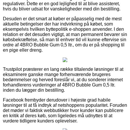
regulativer. Dette er en god lejlighed til at blive assisteret,
hvis du bliver udsat for vanskeligheder med din bestilling.
Desuden er det smart at køber er påpasselig med de mest
aktuelle betingelser der har indvirkning på købet, som
eksempelvis hvilken byttepolitik e-shoppen anvender. I den
relation er det desuden vigtigt, at man permanent bevarer sin
købsbekræftelse, så man til enhver tid vil kunne eftervise sin
ordre af 4BRO Bubble Gum 0,5 ltr., om du er på shopping til
en pige eller dreng.
Trustpilot præsterer en lang række tiltalende løsninger til at
eksaminere ganske mange forhenværende brugeres
bedømmelser og herved foreslår vi, at du sonderer internet
forhandlerens vurderinger af 4BRO Bubble Gum 0,5 ltr.
inden du lægger din bestilling.
Facebook frembyder derudover i højeste grad habile
løsninger til at få indtryk af netshoppens popularitet. Foruden
det møder vi faktisk webbutikker hvor kunder kan publicere
en kritik af deres køb, som ligeledes må udnyttes til at
vurdere tidligere kunders oplevelser.