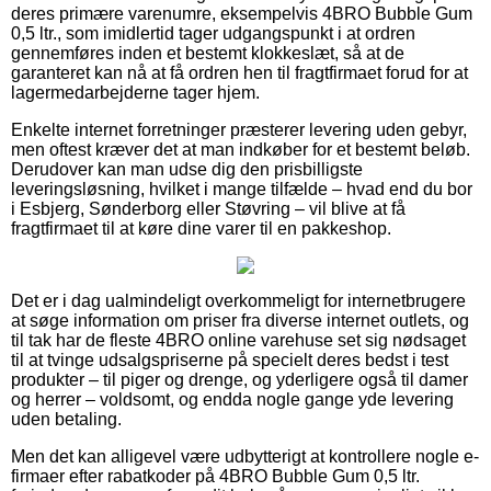
deres primære varenumre, eksempelvis 4BRO Bubble Gum
0,5 ltr., som imidlertid tager udgangspunkt i at ordren
gennemføres inden et bestemt klokkeslæt, så at de
garanteret kan nå at få ordren hen til fragtfirmaet forud for at
lagermedarbejderne tager hjem.
Enkelte internet forretninger præsterer levering uden gebyr,
men oftest kræver det at man indkøber for et bestemt beløb.
Derudover kan man udse dig den prisbilligste
leveringsløsning, hvilket i mange tilfælde – hvad end du bor
i Esbjerg, Sønderborg eller Støvring – vil blive at få
fragtfirmaet til at køre dine varer til en pakkeshop.
Det er i dag ualmindeligt overkommeligt for internetbrugere
at søge information om priser fra diverse internet outlets, og
til tak har de fleste 4BRO online varehuse set sig nødsaget
til at tvinge udsalgspriserne på specielt deres bedst i test
produkter – til piger og drenge, og yderligere også til damer
og herrer – voldsomt, og endda nogle gange yde levering
uden betaling.
Men det kan alligevel være udbytterigt at kontrollere nogle e-
firmaer efter rabatkoder på 4BRO Bubble Gum 0,5 ltr.