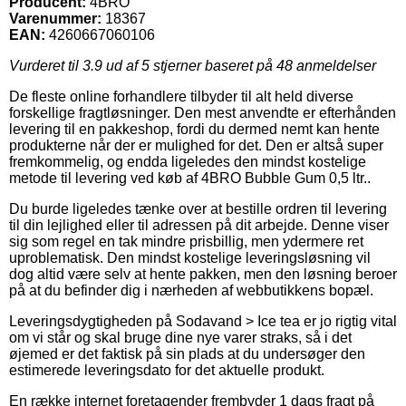
Producent:
4BRO
Varenummer:
18367
EAN:
4260667060106
Vurderet til
3.9
ud af 5 stjerner baseret på
48
anmeldelser
De fleste online forhandlere tilbyder til alt held diverse
forskellige fragtløsninger. Den mest anvendte er efterhånden
levering til en pakkeshop, fordi du dermed nemt kan hente
produkterne når der er mulighed for det. Den er altså super
fremkommelig, og endda ligeledes den mindst kostelige
metode til levering ved køb af 4BRO Bubble Gum 0,5 ltr..
Du burde ligeledes tænke over at bestille ordren til levering
til din lejlighed eller til adressen på dit arbejde. Denne viser
sig som regel en tak mindre prisbillig, men ydermere ret
uproblematisk. Den mindst kostelige leveringsløsning vil
dog altid være selv at hente pakken, men den løsning beroer
på at du befinder dig i nærheden af webbutikkens bopæl.
Leveringsdygtigheden på Sodavand > Ice tea er jo rigtig vital
om vi står og skal bruge dine nye varer straks, så i det
øjemed er det faktisk på sin plads at du undersøger den
estimerede leveringsdato for det aktuelle produkt.
En række internet foretagender frembyder 1 dags fragt på