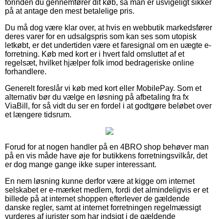
forinden du gennemfører dit køb, så man er usvigeligt sikker
på at antage den mest betalelige pris.
Du må dog være klar over, at hvis en webbutik markedsfører
deres varer for en udsalgspris som kan ses som utopisk
letkøbt, er det undertiden være et faresignal om en uægte e-
forretning. Køb med kort er i hvert fald omsluttet af et
regelsæt, hvilket hjælper folk imod bedrageriske online
forhandlere.
Generelt foreslår vi køb med kort eller MobilePay. Som et
alternativ bør du vælge en løsning på afbetaling fra fx
ViaBill, for så vidt du ser en fordel i at godtgøre beløbet over
et længere tidsrum.
Forud for at nogen handler på en 4BRO shop behøver man
på en vis måde have øje for butikkens forretningsvilkår, det
er dog mange gange ikke super interessant.
En nem løsning kunne derfor være at kigge om internet
selskabet er e-mærket medlem, fordi det almindeligvis er et
billede på at internet shoppen efterlever de gældende
danske regler, samt at internet forretningen regelmæssigt
vurderes af jurister som har indsigt i de gældende