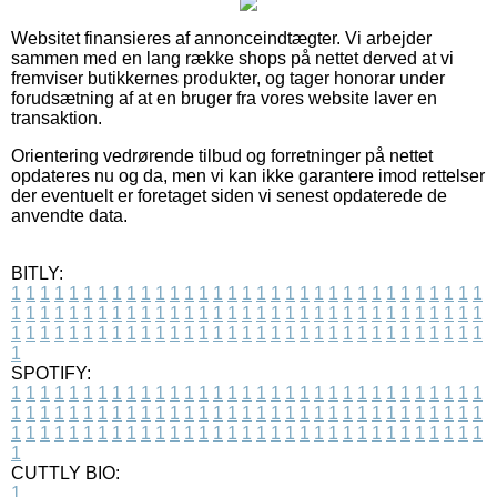
Websitet finansieres af annonceindtægter. Vi arbejder
sammen med en lang række shops på nettet derved at vi
fremviser butikkernes produkter, og tager honorar under
forudsætning af at en bruger fra vores website laver en
transaktion.
Orientering vedrørende tilbud og forretninger på nettet
opdateres nu og da, men vi kan ikke garantere imod rettelser
der eventuelt er foretaget siden vi senest opdaterede de
anvendte data.
BITLY:
1
1
1
1
1
1
1
1
1
1
1
1
1
1
1
1
1
1
1
1
1
1
1
1
1
1
1
1
1
1
1
1
1
1
1
1
1
1
1
1
1
1
1
1
1
1
1
1
1
1
1
1
1
1
1
1
1
1
1
1
1
1
1
1
1
1
1
1
1
1
1
1
1
1
1
1
1
1
1
1
1
1
1
1
1
1
1
1
1
1
1
1
1
1
1
1
1
1
1
1
SPOTIFY:
1
1
1
1
1
1
1
1
1
1
1
1
1
1
1
1
1
1
1
1
1
1
1
1
1
1
1
1
1
1
1
1
1
1
1
1
1
1
1
1
1
1
1
1
1
1
1
1
1
1
1
1
1
1
1
1
1
1
1
1
1
1
1
1
1
1
1
1
1
1
1
1
1
1
1
1
1
1
1
1
1
1
1
1
1
1
1
1
1
1
1
1
1
1
1
1
1
1
1
1
CUTTLY BIO:
1