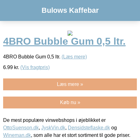
Bulows Kaffebar
4BRO Bubble Gum 0,5 ltr.
4BRO Bubble Gum 0,5 ltr.
(Læs mere)
6.99
kr.
(Vis fragtpris)
Læs mere »
Køb nu »
De mest populære vinwebshops i øjeblikket er
OttoSuenson.dk
,
JyskVin.dk
,
Densidsteflaske.dk
og
Wineman.dk
, som alle har et stort sortiment til gode priser.