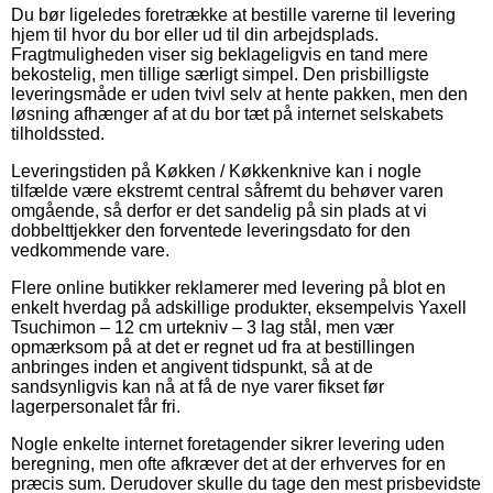
Du bør ligeledes foretrække at bestille varerne til levering
hjem til hvor du bor eller ud til din arbejdsplads.
Fragtmuligheden viser sig beklageligvis en tand mere
bekostelig, men tillige særligt simpel. Den prisbilligste
leveringsmåde er uden tvivl selv at hente pakken, men den
løsning afhænger af at du bor tæt på internet selskabets
tilholdssted.
Leveringstiden på Køkken / Køkkenknive kan i nogle
tilfælde være ekstremt central såfremt du behøver varen
omgående, så derfor er det sandelig på sin plads at vi
dobbelttjekker den forventede leveringsdato for den
vedkommende vare.
Flere online butikker reklamerer med levering på blot en
enkelt hverdag på adskillige produkter, eksempelvis Yaxell
Tsuchimon – 12 cm urtekniv – 3 lag stål, men vær
opmærksom på at det er regnet ud fra at bestillingen
anbringes inden et angivent tidspunkt, så at de
sandsynligvis kan nå at få de nye varer fikset før
lagerpersonalet får fri.
Nogle enkelte internet foretagender sikrer levering uden
beregning, men ofte afkræver det at der erhverves for en
præcis sum. Derudover skulle du tage den mest prisbevidste