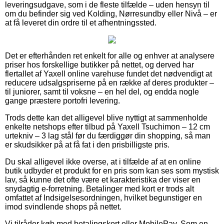
leveringsudgave, som i de fleste tilfælde – uden hensyn til
om du befinder sig ved Kolding, Nørresundby eller Nivå – er
at få leveret din ordre til et afhentningssted.
Det er efterhånden ret enkelt for alle og enhver at analysere
priser hos forskellige butikker på nettet, og derved har
flertallet af Yaxell online varehuse fundet det nødvendigt at
reducere udsalgspriserne på en række af deres produkter –
til juniorer, samt til voksne – en hel del, og endda nogle
gange præstere portofri levering.
Trods dette kan det alligevel blive nyttigt at sammenholde
enkelte netshops efter tilbud på Yaxell Tsuchimon – 12 cm
urtekniv – 3 lag stål før du færdiggør din shopping, så man
er skudsikker på at få fat i den prisbilligste pris.
Du skal alligevel ikke overse, at i tilfælde af at en online
butik udbyder et produkt for en pris som kan ses som mystisk
lav, så kunne det ofte være et karakteristika der viser en
snydagtig e-forretning. Betalinger med kort er trods alt
omfattet af Indsigelsesordningen, hvilket begunstiger en
imod svindlende shops på nettet.
Vi tilråder køb med betalingskort eller MobilePay. Som en