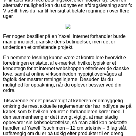
alternativ mulighed kan du udnytte en afdragsløsning som fx
ViaBill, hvis du har til hensigt at betale regningen over flere
uger.
Før nogen bestiller på en Yaxell internet forhandler burde
man principielt granske dens betingelser, men det er
undertiden et omfattende projekt.
En nemmere løsning kunne være at kontrollere hvorvidt e-
forretningen er støttet af e-mærket, hvilket typisk er et
kendetegn for at internet webshoppen efterlever de danske
love, samt at online virksomheden hyppigt overvåges af
fagfolk der mestrer retningslinjerne. Desuden får du
mulighed for opbakning, når du oplever besvær ved din
ordre.
Tilsvarende er det prisværdigt at køberen er omhyggelig
omkring de mest aktuelle reglementer der har indflydelse på
købet, som fx hvilken returret e-forhandleren kører med. I
den sammenhæng er det i øvrigt vigtigt, at man stadig
opbevarer sin købsbekræftelse, så man altid kan bekræfte
handlen af Yaxell Tsuchimon – 12 cm urtekniv – 3 lag stål,
uafhængig om du er på udkig efter produkter til en dreng