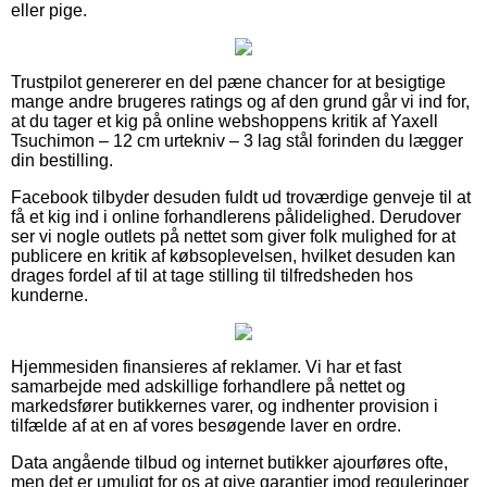
eller pige.
Trustpilot genererer en del pæne chancer for at besigtige
mange andre brugeres ratings og af den grund går vi ind for,
at du tager et kig på online webshoppens kritik af Yaxell
Tsuchimon – 12 cm urtekniv – 3 lag stål forinden du lægger
din bestilling.
Facebook tilbyder desuden fuldt ud troværdige genveje til at
få et kig ind i online forhandlerens pålidelighed. Derudover
ser vi nogle outlets på nettet som giver folk mulighed for at
publicere en kritik af købsoplevelsen, hvilket desuden kan
drages fordel af til at tage stilling til tilfredsheden hos
kunderne.
Hjemmesiden finansieres af reklamer. Vi har et fast
samarbejde med adskillige forhandlere på nettet og
markedsfører butikkernes varer, og indhenter provision i
tilfælde af at en af vores besøgende laver en ordre.
Data angående tilbud og internet butikker ajourføres ofte,
men det er umuligt for os at give garantier imod reguleringer