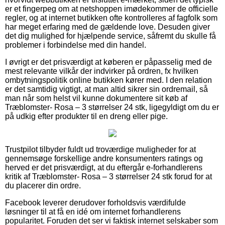
er et fingerpeg om at netshoppen imødekommer de officielle
regler, og at internet butikken ofte kontrolleres af fagfolk som
har meget erfaring med de gældende love. Desuden giver
det dig mulighed for hjælpende service, såfremt du skulle få
problemer i forbindelse med din handel.
I øvrigt er det prisværdigt at køberen er påpasselig med de
mest relevante vilkår der indvirker på ordren, fx hvilken
ombytningspolitik online butikken kører med. I den relation
er det samtidig vigtigt, at man altid sikrer sin ordremail, så
man når som helst vil kunne dokumentere sit køb af
Træblomster- Rosa – 3 størrelser 24 stk, ligegyldigt om du er
på udkig efter produkter til en dreng eller pige.
Trustpilot tilbyder fuldt ud troværdige muligheder for at
gennemsøge forskellige andre konsumenters ratings og
herved er det prisværdigt, at du eftergår e-forhandlerens
kritik af Træblomster- Rosa – 3 størrelser 24 stk forud for at
du placerer din ordre.
Facebook leverer derudover forholdsvis værdifulde
løsninger til at få en idé om internet forhandlerens
popularitet. Foruden det ser vi faktisk internet selskaber som