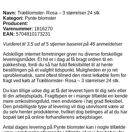
Navn:
Træblomster- Rosa – 3 størrelser 24 stk
Kategori:
Pynte blomster
Producent:
Varenummer:
1816270
EAN:
5704810173231
Vurderet til
3.5
ud af 5 stjerner baseret på
46
anmeldelser
Adskillige internet forretninger giver nu diverse forskellige
leveringsmåder. Et hit er i dag at få bragt ordren til en
pakkeshop, fordi du så har fuld fleksibilitet til at hente
bestillingen på et valgfrit tidspunkt. Muligheden er jo ret
uproblematisk, samt oftest tilmed den mest letkøbte form for
fragt ved køb af Træblomster- Rosa – 3 størrelser 24 stk.
Du kan tillige udse dig at få det leveret hjem til dig selv eller
til din arbejdsplads. Fragttypen er i mange tilfælde en kende
mere omkostningsfuld, men endvidere i høj grad fleksibel.
Den prisbilligste type af levering vil dog utvivlsomt være at
du selv henter produkterne, hvilket dog betinges af at du har
bopæl tæt på online forhandlerens arbejdslager.
Antal dages levering på Pynte blomster kan i nogle tilfælde