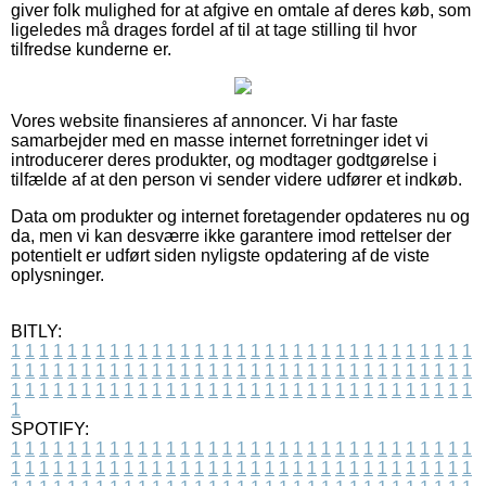
giver folk mulighed for at afgive en omtale af deres køb, som
ligeledes må drages fordel af til at tage stilling til hvor
tilfredse kunderne er.
Vores website finansieres af annoncer. Vi har faste
samarbejder med en masse internet forretninger idet vi
introducerer deres produkter, og modtager godtgørelse i
tilfælde af at den person vi sender videre udfører et indkøb.
Data om produkter og internet foretagender opdateres nu og
da, men vi kan desværre ikke garantere imod rettelser der
potentielt er udført siden nyligste opdatering af de viste
oplysninger.
BITLY:
1
1
1
1
1
1
1
1
1
1
1
1
1
1
1
1
1
1
1
1
1
1
1
1
1
1
1
1
1
1
1
1
1
1
1
1
1
1
1
1
1
1
1
1
1
1
1
1
1
1
1
1
1
1
1
1
1
1
1
1
1
1
1
1
1
1
1
1
1
1
1
1
1
1
1
1
1
1
1
1
1
1
1
1
1
1
1
1
1
1
1
1
1
1
1
1
1
1
1
1
SPOTIFY:
1
1
1
1
1
1
1
1
1
1
1
1
1
1
1
1
1
1
1
1
1
1
1
1
1
1
1
1
1
1
1
1
1
1
1
1
1
1
1
1
1
1
1
1
1
1
1
1
1
1
1
1
1
1
1
1
1
1
1
1
1
1
1
1
1
1