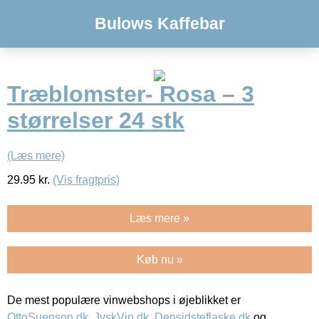
Bulows Kaffebar
Træblomster- Rosa – 3
størrelser 24 stk
(Læs mere)
29.95
kr.
(Vis fragtpris)
Læs mere »
Køb nu »
De mest populære vinwebshops i øjeblikket er
OttoSuenson.dk
,
JyskVin.dk
,
Densidsteflaske.dk
og