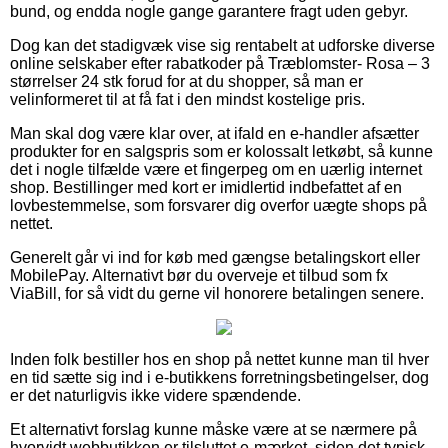
bund, og endda nogle gange garantere fragt uden gebyr.
Dog kan det stadigvæk vise sig rentabelt at udforske diverse
online selskaber efter rabatkoder på Træblomster- Rosa – 3
størrelser 24 stk forud for at du shopper, så man er
velinformeret til at få fat i den mindst kostelige pris.
Man skal dog være klar over, at ifald en e-handler afsætter
produkter for en salgspris som er kolossalt letkøbt, så kunne
det i nogle tilfælde være et fingerpeg om en uærlig internet
shop. Bestillinger med kort er imidlertid indbefattet af en
lovbestemmelse, som forsvarer dig overfor uægte shops på
nettet.
Generelt går vi ind for køb med gængse betalingskort eller
MobilePay. Alternativt bør du overveje et tilbud som fx
ViaBill, for så vidt du gerne vil honorere betalingen senere.
Inden folk bestiller hos en shop på nettet kunne man til hver
en tid sætte sig ind i e-butikkens forretningsbetingelser, dog
er det naturligvis ikke videre spændende.
Et alternativt forslag kunne måske være at se nærmere på
hvorvidt webbutikken er tilsluttet e-mærket, siden det typisk