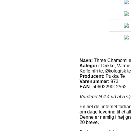
Navn:
Three Chamomile,
Kategori:
Drikke, Varme d
Koffeinfri te, Økologisk t
Producent:
Pukka Te
Varenummer:
973
EAN:
5060229012562
Vurderet til
4.4
ud af 5 st
En hel del internet forha
om dage levering til et a
Denne er nemlig i høj gr
20 breve.