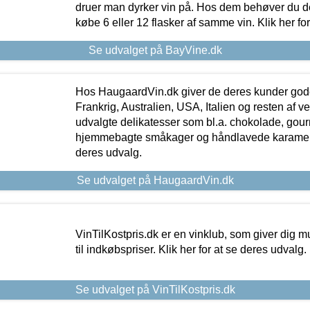
druer man dyrker vin på. Hos dem behøver du der
købe 6 eller 12 flasker af samme vin. Klik her fo
Se udvalget på BayVine.dk
Hos HaugaardVin.dk giver de deres kunder gode
Frankrig, Australien, USA, Italien og resten af v
udvalgte delikatesser som bl.a. chokolade, gourm
hjemmebagte småkager og håndlavede karameller
deres udvalg.
Se udvalget på HaugaardVin.dk
VinTilKostpris.dk er en vinklub, som giver dig m
til indkøbspriser. Klik her for at se deres udvalg.
Se udvalget på VinTilKostpris.dk