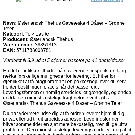
Navn:
Østerlandsk Thehus Gaveæske 4 Dåser – Grønne
Te’er
Kategori:
Te > Løs te
Producent:
Østerlandsk Thehus
Varenummer:
38851313
EAN:
5711738008781
Vurderet til
3.9
ud af 5 stjerner baseret på
41
anmeldelser
En del e-butikker tilbyder på nuværende tidspunkt en lang
række forskellige muligheder for levering. Et hit er for
øjeblikket at få bragt ordren til en pakkeshop, hvor du selv
henter bestillingen præcis når det passer dig.
Leveringsformen er nemlig særdeles let gængelig, og endda
endda den mindst kostelige fragtmetode ved køb af
Østerlandsk Thehus Gaveæske 4 Dåser – Grønne Te’er.
Du bør ydermere udse dig at få ordren leveret hjem til dig
privat eller ud til dit arbejdes adresse. Leveringsformen
bliver somme tider en sjat mere bekostelig, men tillige ultra
problemfri. Den mindst kostelige leveringsmodel vil dog altid