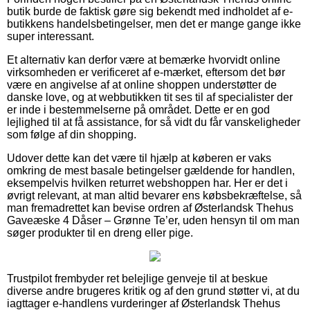
butik burde de faktisk gøre sig bekendt med indholdet af e-
butikkens handelsbetingelser, men det er mange gange ikke
super interessant.
Et alternativ kan derfor være at bemærke hvorvidt online
virksomheden er verificeret af e-mærket, eftersom det bør
være en angivelse af at online shoppen understøtter de
danske love, og at webbutikken tit ses til af specialister der
er inde i bestemmelserne på området. Dette er en god
lejlighed til at få assistance, for så vidt du får vanskeligheder
som følge af din shopping.
Udover dette kan det være til hjælp at køberen er vaks
omkring de mest basale betingelser gældende for handlen,
eksempelvis hvilken returret webshoppen har. Her er det i
øvrigt relevant, at man altid bevarer ens købsbekræftelse, så
man fremadrettet kan bevise ordren af Østerlandsk Thehus
Gaveæske 4 Dåser – Grønne Te’er, uden hensyn til om man
søger produkter til en dreng eller pige.
Trustpilot frembyder ret belejlige genveje til at beskue
diverse andre brugeres kritik og af den grund støtter vi, at du
iagttager e-handlens vurderinger af Østerlandsk Thehus