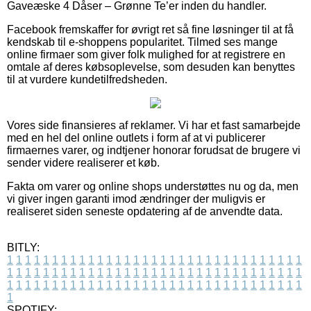
Gaveæske 4 Dåser – Grønne Te’er inden du handler.
Facebook fremskaffer for øvrigt ret så fine løsninger til at få
kendskab til e-shoppens popularitet. Tilmed ses mange
online firmaer som giver folk mulighed for at registrere en
omtale af deres købsoplevelse, som desuden kan benyttes
til at vurdere kundetilfredsheden.
Vores side finansieres af reklamer. Vi har et fast samarbejde
med en hel del online outlets i form af at vi publicerer
firmaernes varer, og indtjener honorar forudsat de brugere vi
sender videre realiserer et køb.
Fakta om varer og online shops understøttes nu og da, men
vi giver ingen garanti imod ændringer der muligvis er
realiseret siden seneste opdatering af de anvendte data.
BITLY:
1
1
1
1
1
1
1
1
1
1
1
1
1
1
1
1
1
1
1
1
1
1
1
1
1
1
1
1
1
1
1
1
1
1
1
1
1
1
1
1
1
1
1
1
1
1
1
1
1
1
1
1
1
1
1
1
1
1
1
1
1
1
1
1
1
1
1
1
1
1
1
1
1
1
1
1
1
1
1
1
1
1
1
1
1
1
1
1
1
1
1
1
1
1
1
1
1
1
1
1
SPOTIFY: