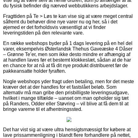
vise sig at være selv at hente ordren, som jo afhænger af at
du fysisk befinder dig nærved webbutikkens arbejdslager.
Fragttiden på Te > Løs te kan vise sig at være meget central
såfremt du behøver dine nye varer nu og her, så i det
øjemed er det forholdsvis væsentligt at vi finder
leveringstiden på den relevante vare.
En række webshops byder på 1 dags levering på en hel del
varer, eksempelvis Østerlandsk Thehus Gaveæske 4 Dåser
– Grønne Te’er, men som ikke desto mindre er afhængig af
at handlen laves før et bestemt klokkeslæt, sådan at de har
en chance for at nå at få dit nye produkt distribueret før de
pakkeansatte holder fyraften.
Nogle webshops yder fragt uden betaling, men for det meste
kræver det at der handles for et fastslået beløb. Som
alternativ må man gribe den prisbilligste leveringsudgave,
hvilket i mange tilfælde – uanset om man opholder sig tæt
på Randers, Odder eller Støvring – vil blive at få dem til at
bringe varerne til et afhentningssted.
Det har vist sig at være ultra hensigtsmæssigt for købere at
lave prissammenligning i blandt flere forhandlere på nettet,