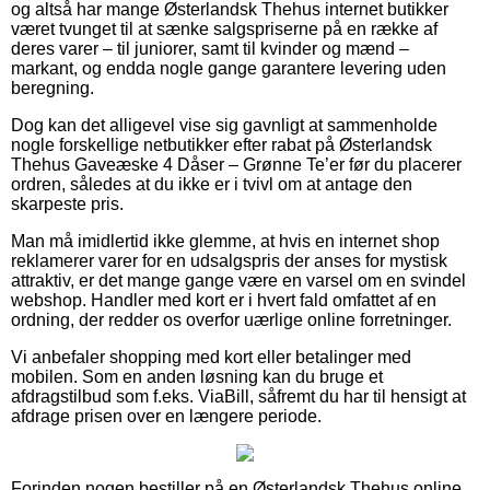
og altså har mange Østerlandsk Thehus internet butikker
været tvunget til at sænke salgspriserne på en række af
deres varer – til juniorer, samt til kvinder og mænd –
markant, og endda nogle gange garantere levering uden
beregning.
Dog kan det alligevel vise sig gavnligt at sammenholde
nogle forskellige netbutikker efter rabat på Østerlandsk
Thehus Gaveæske 4 Dåser – Grønne Te’er før du placerer
ordren, således at du ikke er i tvivl om at antage den
skarpeste pris.
Man må imidlertid ikke glemme, at hvis en internet shop
reklamerer varer for en udsalgspris der anses for mystisk
attraktiv, er det mange gange være en varsel om en svindel
webshop. Handler med kort er i hvert fald omfattet af en
ordning, der redder os overfor uærlige online forretninger.
Vi anbefaler shopping med kort eller betalinger med
mobilen. Som en anden løsning kan du bruge et
afdragstilbud som f.eks. ViaBill, såfremt du har til hensigt at
afdrage prisen over en længere periode.
Forinden nogen bestiller på en Østerlandsk Thehus online