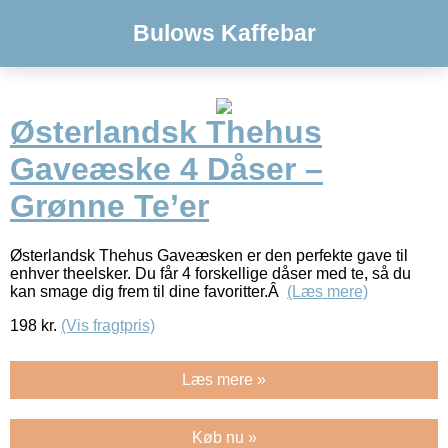
Bulows Kaffebar
Østerlandsk Thehus
Gaveæske 4 Dåser –
Grønne Te’er
Østerlandsk Thehus Gaveæsken er den perfekte gave til
enhver theelsker. Du får 4 forskellige dåser med te, så du
kan smage dig frem til dine favoritter.Â
(Læs mere)
198
kr.
(Vis fragtpris)
Læs mere »
Køb nu »