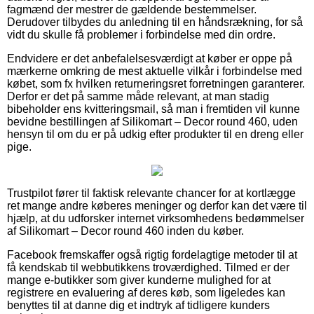
fagmænd der mestrer de gældende bestemmelser.
Derudover tilbydes du anledning til en håndsrækning, for så
vidt du skulle få problemer i forbindelse med din ordre.
Endvidere er det anbefalelsesværdigt at køber er oppe på
mærkerne omkring de mest aktuelle vilkår i forbindelse med
købet, som fx hvilken returneringsret forretningen garanterer.
Derfor er det på samme måde relevant, at man stadig
bibeholder ens kvitteringsmail, så man i fremtiden vil kunne
bevidne bestillingen af Silikomart – Decor round 460, uden
hensyn til om du er på udkig efter produkter til en dreng eller
pige.
Trustpilot fører til faktisk relevante chancer for at kortlægge
ret mange andre køberes meninger og derfor kan det være til
hjælp, at du udforsker internet virksomhedens bedømmelser
af Silikomart – Decor round 460 inden du køber.
Facebook fremskaffer også rigtig fordelagtige metoder til at
få kendskab til webbutikkens troværdighed. Tilmed er der
mange e-butikker som giver kunderne mulighed for at
registrere en evaluering af deres køb, som ligeledes kan
benyttes til at danne dig et indtryk af tidligere kunders