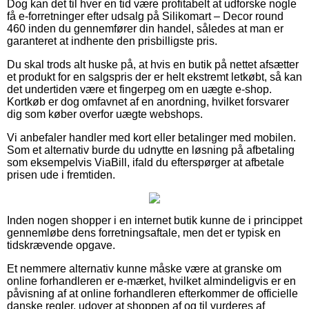
Dog kan det til hver en tid være profitabelt at udforske nogle
få e-forretninger efter udsalg på Silikomart – Decor round
460 inden du gennemfører din handel, således at man er
garanteret at indhente den prisbilligste pris.
Du skal trods alt huske på, at hvis en butik på nettet afsætter
et produkt for en salgspris der er helt ekstremt letkøbt, så kan
det undertiden være et fingerpeg om en uægte e-shop.
Kortkøb er dog omfavnet af en anordning, hvilket forsvarer
dig som køber overfor uægte webshops.
Vi anbefaler handler med kort eller betalinger med mobilen.
Som et alternativ burde du udnytte en løsning på afbetaling
som eksempelvis ViaBill, ifald du efterspørger at afbetale
prisen ude i fremtiden.
Inden nogen shopper i en internet butik kunne de i princippet
gennemløbe dens forretningsaftale, men det er typisk en
tidskrævende opgave.
Et nemmere alternativ kunne måske være at granske om
online forhandleren er e-mærket, hvilket almindeligvis er en
påvisning af at online forhandleren efterkommer de officielle
danske regler, udover at shoppen af og til vurderes af