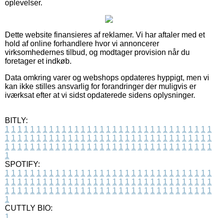
oplevelser.
Dette website finansieres af reklamer. Vi har aftaler med et
hold af online forhandlere hvor vi annoncerer
virksomhedernes tilbud, og modtager provision når du
foretager et indkøb.
Data omkring varer og webshops opdateres hyppigt, men vi
kan ikke stilles ansvarlig for forandringer der muligvis er
iværksat efter at vi sidst opdaterede sidens oplysninger.
BITLY:
1
1
1
1
1
1
1
1
1
1
1
1
1
1
1
1
1
1
1
1
1
1
1
1
1
1
1
1
1
1
1
1
1
1
1
1
1
1
1
1
1
1
1
1
1
1
1
1
1
1
1
1
1
1
1
1
1
1
1
1
1
1
1
1
1
1
1
1
1
1
1
1
1
1
1
1
1
1
1
1
1
1
1
1
1
1
1
1
1
1
1
1
1
1
1
1
1
1
1
1
SPOTIFY:
1
1
1
1
1
1
1
1
1
1
1
1
1
1
1
1
1
1
1
1
1
1
1
1
1
1
1
1
1
1
1
1
1
1
1
1
1
1
1
1
1
1
1
1
1
1
1
1
1
1
1
1
1
1
1
1
1
1
1
1
1
1
1
1
1
1
1
1
1
1
1
1
1
1
1
1
1
1
1
1
1
1
1
1
1
1
1
1
1
1
1
1
1
1
1
1
1
1
1
1
CUTTLY BIO:
1