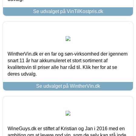
Se udvalget på VinTilKostpris.dk
WintherVin.dk er en far og søn-virksomhed der igennem
snart 11 år har akkumuleret et stort sortiment af
kvalitetsvin til priser alle har råd til. Klik her for at se
deres udvalg.
Se udvalget på WintherVin.dk
WineGuys.dk er stiftet af Kristian og Jan i 2016 med en
ambition om at levere god vin, som de selv kan stå inde