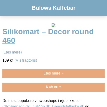
Bulows Kaffebar
Silikomart – Decor round
460
(Læs mere)
139
kr.
(Vis fragtpris)
Læs mere »
Køb nu »
De mest populære vinwebshops i øjeblikket er
OttoSuenson.dk
,
JyskVin.dk
,
Densidsteflaske.dk
og