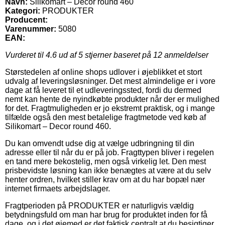
Navn:
Silikomart – Decor round 460
Kategori:
PRODUKTER
Producent:
Varenummer:
5080
EAN:
Vurderet til
4.6
ud af 5 stjerner baseret på
12
anmeldelser
Størstedelen af online shops udlover i øjeblikket et stort
udvalg af leveringsløsninger. Det mest almindelige er i vore
dage at få leveret til et udleveringssted, fordi du dermed
nemt kan hente de nyindkøbte produkter når der er mulighed
for det. Fragtmuligheden er jo ekstremt praktisk, og i mange
tilfælde også den mest betalelige fragtmetode ved køb af
Silikomart – Decor round 460.
Du kan omvendt udse dig at vælge udbringning til din
adresse eller til når du er på job. Fragttypen bliver i regelen
en tand mere bekostelig, men også virkelig let. Den mest
prisbevidste løsning kan ikke benægtes at være at du selv
henter ordren, hvilket stiller krav om at du har bopæl nær
internet firmaets arbejdslager.
Fragtperioden på PRODUKTER er naturligvis vældig
betydningsfuld om man har brug for produktet inden for få
dage, og i det øjemed er det faktisk centralt at du besigtiger