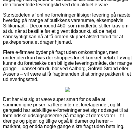
den forventede leveringstid ved den aktuelle vare.
Størstedelen af online forretninger tilsiger levering på næste
hverdag på mange af butikkens varenumre, eksempelvis
Silikomart – Decor round 460, som imidlertid stiller krav om
at du når at bestille før et givent tidspunkt, så de højst
sandsynligt kan nå at få ordren skippet afsted forud for at
pakkepersonalet drager hjemad.
Flere e-firmaer byder på fragt uden omkostninger, men
undertiden kun hvis der shoppes for et konkret beløb. I øvrigt
kunne du foretrække den billigste leveringsmåde, der mange
gange – uanset om du bor ved Aalborg, Solrød Strand eller
Assens – vil være at få fragtmanden til at bringe pakken til et
udleveringssted.
Det har vist sig at være super smart for os alle at
sammenligne priser fra flere internet foretagender, og til
gengæld har adskillige e-forretninger set sig nødsaget til at
formindske udsalgspriserne på mange af deres varer – til
drenge og piger, og tillige også til damer og herrer –
markant, og endda nogle gange sikre fragt uden betaling.