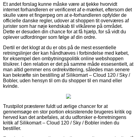
Et andet forslag kunne måske være at tjekke hvorvidt
internet forhandleren er verificeret af e-mærket, eftersom det
skulle være et fingerpeg om at e-forhandleren opfylder de
officielle danske regler, udover at shoppen tit overværes af
jurister som har nøje kendskab til vilkårene på området.
Dette er desuden din chance for at få hjælp, for så vidt du
oplever udfordringer som følge af din ordre.
Dertil er det klogt at du er obs på de mest essentielle
retningslinjer der kan håndhæves i forbindelse med købet,
for eksempel den ombytningspolitik online webshoppen
tilsikrer. I den relation er det på samme måde essesentielt, at
man altid gemmer ens ordrekvittering, således man senere
kan bekræfte sin bestilling af Silikomart – Cloud 120 / Sky /
Bobler, uden hensyn til om du shopper til en mand eller
kvinde.
Trustpilot præsterer fuldt ud ærlige chancer for at
gennemsøge en stor portion eksisterende brugeres kritik og
herved kan det anbefales, at du udforsker e-forretningens
kritik af Silikomart – Cloud 120 / Sky / Bobler inden du
bestiller.