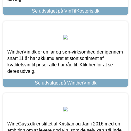
Se udvalget på VinTilKostpris.dk
WintherVin.dk er en far og søn-virksomhed der igennem
snart 11 år har akkumuleret et stort sortiment af
kvalitetsvin til priser alle har råd til. Klik her for at se
deres udvalg.
Se udvalget på WintherVin.dk
WineGuys.dk er stiftet af Kristian og Jan i 2016 med en
ambition om at levere god vin, som de selv kan stå inde