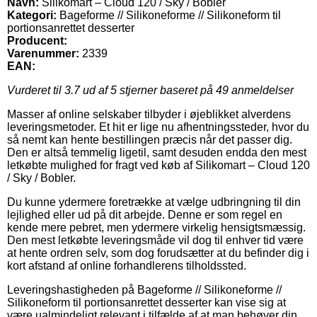
Navn:
Silikomart – Cloud 120 / Sky / Bobler
Kategori:
Bageforme // Silikoneforme // Silikoneform til
portionsanrettet desserter
Producent:
Varenummer:
2339
EAN:
Vurderet til
3.7
ud af 5 stjerner baseret på
49
anmeldelser
Masser af online selskaber tilbyder i øjeblikket alverdens
leveringsmetoder. Et hit er lige nu afhentningssteder, hvor du
så nemt kan hente bestillingen præcis når det passer dig.
Den er altså temmelig ligetil, samt desuden endda den mest
letkøbte mulighed for fragt ved køb af Silikomart – Cloud 120
/ Sky / Bobler.
Du kunne ydermere foretrække at vælge udbringning til din
lejlighed eller ud på dit arbejde. Denne er som regel en
kende mere pebret, men ydermere virkelig hensigtsmæssig.
Den mest letkøbte leveringsmåde vil dog til enhver tid være
at hente ordren selv, som dog forudsætter at du befinder dig i
kort afstand af online forhandlerens tilholdssted.
Leveringshastigheden på Bageforme // Silikoneforme //
Silikoneform til portionsanrettet desserter kan vise sig at
være ualmindeligt relevant i tilfælde af at man behøver din