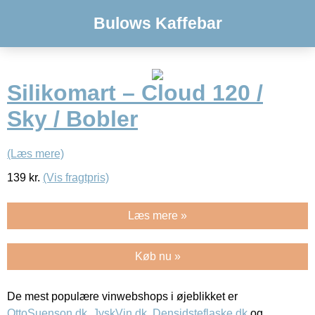
Bulows Kaffebar
Silikomart – Cloud 120 /
Sky / Bobler
(Læs mere)
139
kr.
(Vis fragtpris)
Læs mere »
Køb nu »
De mest populære vinwebshops i øjeblikket er
OttoSuenson.dk
,
JyskVin.dk
,
Densidsteflaske.dk
og