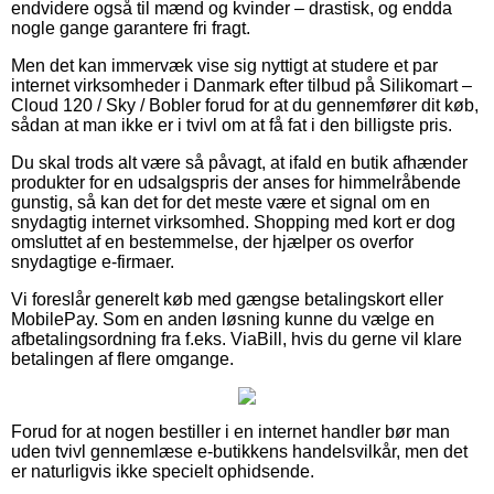
endvidere også til mænd og kvinder – drastisk, og endda
nogle gange garantere fri fragt.
Men det kan immervæk vise sig nyttigt at studere et par
internet virksomheder i Danmark efter tilbud på Silikomart –
Cloud 120 / Sky / Bobler forud for at du gennemfører dit køb,
sådan at man ikke er i tvivl om at få fat i den billigste pris.
Du skal trods alt være så påvagt, at ifald en butik afhænder
produkter for en udsalgspris der anses for himmelråbende
gunstig, så kan det for det meste være et signal om en
snydagtig internet virksomhed. Shopping med kort er dog
omsluttet af en bestemmelse, der hjælper os overfor
snydagtige e-firmaer.
Vi foreslår generelt køb med gængse betalingskort eller
MobilePay. Som en anden løsning kunne du vælge en
afbetalingsordning fra f.eks. ViaBill, hvis du gerne vil klare
betalingen af flere omgange.
Forud for at nogen bestiller i en internet handler bør man
uden tvivl gennemlæse e-butikkens handelsvilkår, men det
er naturligvis ikke specielt ophidsende.