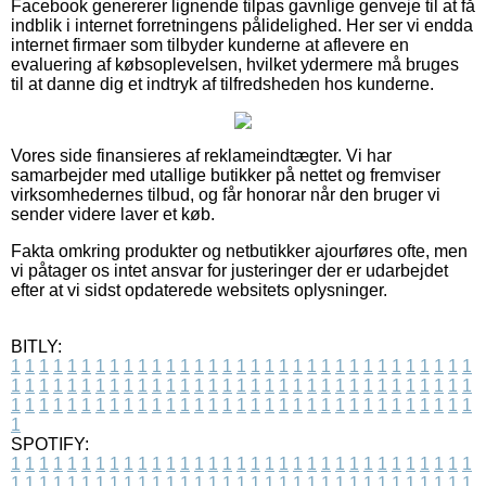
Facebook genererer lignende tilpas gavnlige genveje til at få
indblik i internet forretningens pålidelighed. Her ser vi endda
internet firmaer som tilbyder kunderne at aflevere en
evaluering af købsoplevelsen, hvilket ydermere må bruges
til at danne dig et indtryk af tilfredsheden hos kunderne.
Vores side finansieres af reklameindtægter. Vi har
samarbejder med utallige butikker på nettet og fremviser
virksomhedernes tilbud, og får honorar når den bruger vi
sender videre laver et køb.
Fakta omkring produkter og netbutikker ajourføres ofte, men
vi påtager os intet ansvar for justeringer der er udarbejdet
efter at vi sidst opdaterede websitets oplysninger.
BITLY:
1
1
1
1
1
1
1
1
1
1
1
1
1
1
1
1
1
1
1
1
1
1
1
1
1
1
1
1
1
1
1
1
1
1
1
1
1
1
1
1
1
1
1
1
1
1
1
1
1
1
1
1
1
1
1
1
1
1
1
1
1
1
1
1
1
1
1
1
1
1
1
1
1
1
1
1
1
1
1
1
1
1
1
1
1
1
1
1
1
1
1
1
1
1
1
1
1
1
1
1
SPOTIFY:
1
1
1
1
1
1
1
1
1
1
1
1
1
1
1
1
1
1
1
1
1
1
1
1
1
1
1
1
1
1
1
1
1
1
1
1
1
1
1
1
1
1
1
1
1
1
1
1
1
1
1
1
1
1
1
1
1
1
1
1
1
1
1
1
1
1