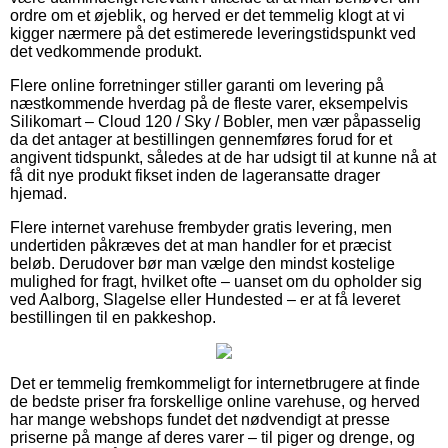
ordre om et øjeblik, og herved er det temmelig klogt at vi
kigger nærmere på det estimerede leveringstidspunkt ved
det vedkommende produkt.
Flere online forretninger stiller garanti om levering på
næstkommende hverdag på de fleste varer, eksempelvis
Silikomart – Cloud 120 / Sky / Bobler, men vær påpasselig
da det antager at bestillingen gennemføres forud for et
angivent tidspunkt, således at de har udsigt til at kunne nå at
få dit nye produkt fikset inden de lageransatte drager
hjemad.
Flere internet varehuse frembyder gratis levering, men
undertiden påkræves det at man handler for et præcist
beløb. Derudover bør man vælge den mindst kostelige
mulighed for fragt, hvilket ofte – uanset om du opholder sig
ved Aalborg, Slagelse eller Hundested – er at få leveret
bestillingen til en pakkeshop.
Det er temmelig fremkommeligt for internetbrugere at finde
de bedste priser fra forskellige online varehuse, og herved
har mange webshops fundet det nødvendigt at presse
priserne på mange af deres varer – til piger og drenge, og