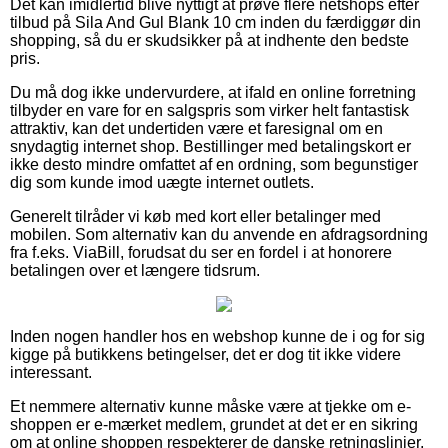
Det kan imidlertid blive nyttigt at prøve flere netshops efter
tilbud på Sila And Gul Blank 10 cm inden du færdiggør din
shopping, så du er skudsikker på at indhente den bedste
pris.
Du må dog ikke undervurdere, at ifald en online forretning
tilbyder en vare for en salgspris som virker helt fantastisk
attraktiv, kan det undertiden være et faresignal om en
snydagtig internet shop. Bestillinger med betalingskort er
ikke desto mindre omfattet af en ordning, som begunstiger
dig som kunde imod uægte internet outlets.
Generelt tilråder vi køb med kort eller betalinger med
mobilen. Som alternativ kan du anvende en afdragsordning
fra f.eks. ViaBill, forudsat du ser en fordel i at honorere
betalingen over et længere tidsrum.
Inden nogen handler hos en webshop kunne de i og for sig
kigge på butikkens betingelser, det er dog tit ikke videre
interessant.
Et nemmere alternativ kunne måske være at tjekke om e-
shoppen er e-mærket medlem, grundet at det er en sikring
om at online shoppen respekterer de danske retningslinjer,