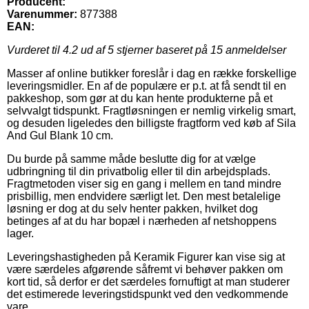
Producent:
Varenummer:
877388
EAN:
Vurderet til
4.2
ud af 5 stjerner baseret på
15
anmeldelser
Masser af online butikker foreslår i dag en række forskellige
leveringsmidler. En af de populære er p.t. at få sendt til en
pakkeshop, som gør at du kan hente produkterne på et
selvvalgt tidspunkt. Fragtløsningen er nemlig virkelig smart,
og desuden ligeledes den billigste fragtform ved køb af Sila
And Gul Blank 10 cm.
Du burde på samme måde beslutte dig for at vælge
udbringning til din privatbolig eller til din arbejdsplads.
Fragtmetoden viser sig en gang i mellem en tand mindre
prisbillig, men endvidere særligt let. Den mest betalelige
løsning er dog at du selv henter pakken, hvilket dog
betinges af at du har bopæl i nærheden af netshoppens
lager.
Leveringshastigheden på Keramik Figurer kan vise sig at
være særdeles afgørende såfremt vi behøver pakken om
kort tid, så derfor er det særdeles fornuftigt at man studerer
det estimerede leveringstidspunkt ved den vedkommende
vare.