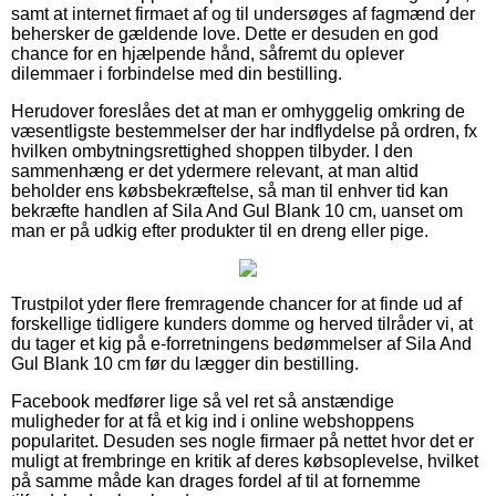
samt at internet firmaet af og til undersøges af fagmænd der
behersker de gældende love. Dette er desuden en god
chance for en hjælpende hånd, såfremt du oplever
dilemmaer i forbindelse med din bestilling.
Herudover foreslåes det at man er omhyggelig omkring de
væsentligste bestemmelser der har indflydelse på ordren, fx
hvilken ombytningsrettighed shoppen tilbyder. I den
sammenhæng er det ydermere relevant, at man altid
beholder ens købsbekræftelse, så man til enhver tid kan
bekræfte handlen af Sila And Gul Blank 10 cm, uanset om
man er på udkig efter produkter til en dreng eller pige.
Trustpilot yder flere fremragende chancer for at finde ud af
forskellige tidligere kunders domme og herved tilråder vi, at
du tager et kig på e-forretningens bedømmelser af Sila And
Gul Blank 10 cm før du lægger din bestilling.
Facebook medfører lige så vel ret så anstændige
muligheder for at få et kig ind i online webshoppens
popularitet. Desuden ses nogle firmaer på nettet hvor det er
muligt at frembringe en kritik af deres købsoplevelse, hvilket
på samme måde kan drages fordel af til at fornemme