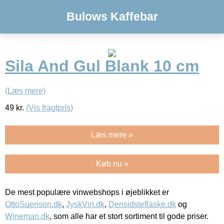
Bulows Kaffebar
Sila And Gul Blank 10 cm
(Læs mere)
49
kr.
(Vis fragtpris)
Læs mere »
Køb nu »
De mest populære vinwebshops i øjeblikket er
OttoSuenson.dk
,
JyskVin.dk
,
Densidsteflaske.dk
og
Wineman.dk
, som alle har et stort sortiment til gode priser.