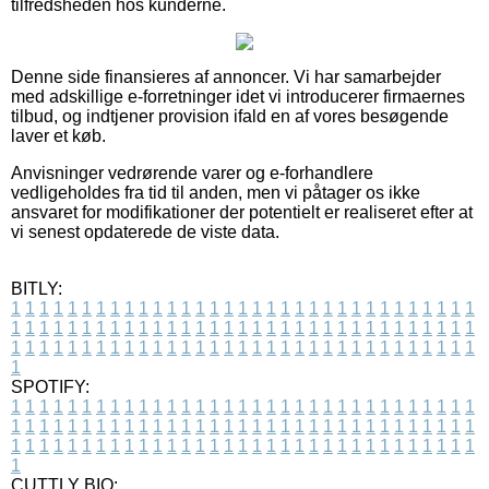
tilfredsheden hos kunderne.
Denne side finansieres af annoncer. Vi har samarbejder
med adskillige e-forretninger idet vi introducerer firmaernes
tilbud, og indtjener provision ifald en af vores besøgende
laver et køb.
Anvisninger vedrørende varer og e-forhandlere
vedligeholdes fra tid til anden, men vi påtager os ikke
ansvaret for modifikationer der potentielt er realiseret efter at
vi senest opdaterede de viste data.
BITLY:
1
1
1
1
1
1
1
1
1
1
1
1
1
1
1
1
1
1
1
1
1
1
1
1
1
1
1
1
1
1
1
1
1
1
1
1
1
1
1
1
1
1
1
1
1
1
1
1
1
1
1
1
1
1
1
1
1
1
1
1
1
1
1
1
1
1
1
1
1
1
1
1
1
1
1
1
1
1
1
1
1
1
1
1
1
1
1
1
1
1
1
1
1
1
1
1
1
1
1
1
SPOTIFY:
1
1
1
1
1
1
1
1
1
1
1
1
1
1
1
1
1
1
1
1
1
1
1
1
1
1
1
1
1
1
1
1
1
1
1
1
1
1
1
1
1
1
1
1
1
1
1
1
1
1
1
1
1
1
1
1
1
1
1
1
1
1
1
1
1
1
1
1
1
1
1
1
1
1
1
1
1
1
1
1
1
1
1
1
1
1
1
1
1
1
1
1
1
1
1
1
1
1
1
1
CUTTLY BIO: