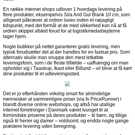
En række internet shops udlover 1 hverdags levering på
flere produkter, eksempelvis Sila And Gul Blank 10 cm, som
alligevel påkræver at ordren laves inden et nøjagtigt
tidspunkt, med det formål at de med sikkerhed kan nå at få
ordren skippet afsted forud for at logistikmedarbejderne
tager hjem.
Nogle butikker på nettet garanterer gratis levering, men
typisk forudsætter det at der handles for en fastsat pris. Som
alternativ skulle man snuppe den mest letkøbte
leveringsform, som i de fleste tilfælde – uafhængig om man
opholder sig i Taastrup, Ikast eller Billund – vil blive at få kørt
dine produkter til et udleveringssted.
Det er jo efterhånden virkelig smart for almindelige
mennesker at sammenligne priser (via fx PriceRunner) i
blandt diverse online webshops, og altså har utallige
internet forretninger i Danmark været tvunget til at
formindske priserne på deres produkter – til børn, og tillige
også til herrer og damer – voldsomt, og endda nogle gange
præstere levering uden beregning.