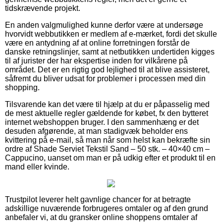
tidskrævende projekt.
En anden valgmulighed kunne derfor være at undersøge
hvorvidt webbutikken er medlem af e-mærket, fordi det skulle
være en antydning af at online forretningen forstår de
danske retningslinjer, samt at netbutikken undertiden kigges
til af jurister der har ekspertise inden for vilkårene på
området. Det er en rigtig god lejlighed til at blive assisteret,
såfremt du bliver udsat for problemer i processen med din
shopping.
Tilsvarende kan det være til hjælp at du er påpasselig med
de mest aktuelle regler gældende for købet, fx den bytteret
internet webshoppen bruger. I den sammenhæng er det
desuden afgørende, at man stadigvæk beholder ens
kvittering på e-mail, så man når som helst kan bekræfte sin
ordre af Shade Serviet Tekstil Sand – 50 stk. – 40×40 cm –
Cappucino, uanset om man er på udkig efter et produkt til en
mand eller kvinde.
Trustpilot leverer helt gavnlige chancer for at betragte
adskillige nuværende forbrugeres omtaler og af den grund
anbefaler vi, at du gransker online shoppens omtaler af