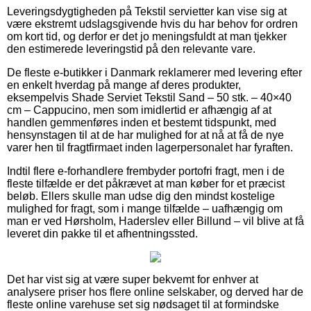
Leveringsdygtigheden på Tekstil servietter kan vise sig at
være ekstremt udslagsgivende hvis du har behov for ordren
om kort tid, og derfor er det jo meningsfuldt at man tjekker
den estimerede leveringstid på den relevante vare.
De fleste e-butikker i Danmark reklamerer med levering efter
en enkelt hverdag på mange af deres produkter,
eksempelvis Shade Serviet Tekstil Sand – 50 stk. – 40×40
cm – Cappucino, men som imidlertid er afhængig af at
handlen gemmenføres inden et bestemt tidspunkt, med
hensynstagen til at de har mulighed for at nå at få de nye
varer hen til fragtfirmaet inden lagerpersonalet har fyraften.
Indtil flere e-forhandlere frembyder portofri fragt, men i de
fleste tilfælde er det påkrævet at man køber for et præcist
beløb. Ellers skulle man udse dig den mindst kostelige
mulighed for fragt, som i mange tilfælde – uafhængig om
man er ved Hørsholm, Haderslev eller Billund – vil blive at få
leveret din pakke til et afhentningssted.
Det har vist sig at være super bekvemt for enhver at
analysere priser hos flere online selskaber, og derved har de
fleste online varehuse set sig nødsaget til at formindske