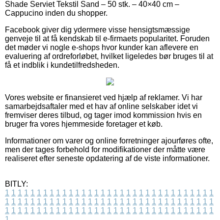
Shade Serviet Tekstil Sand – 50 stk. – 40×40 cm –
Cappucino inden du shopper.
Facebook giver dig ydermere visse hensigtsmæssige
genveje til at få kendskab til e-firmaets popularitet. Foruden
det møder vi nogle e-shops hvor kunder kan aflevere en
evaluering af ordreforløbet, hvilket ligeledes bør bruges til at
få et indblik i kundetilfredsheden.
Vores website er finansieret ved hjælp af reklamer. Vi har
samarbejdsaftaler med et hav af online selskaber idet vi
fremviser deres tilbud, og tager imod kommission hvis en
bruger fra vores hjemmeside foretager et køb.
Informationer om varer og online forretninger ajourføres ofte,
men der tages forbehold for modifikationer der måtte være
realiseret efter seneste opdatering af de viste informationer.
BITLY:
1
1
1
1
1
1
1
1
1
1
1
1
1
1
1
1
1
1
1
1
1
1
1
1
1
1
1
1
1
1
1
1
1
1
1
1
1
1
1
1
1
1
1
1
1
1
1
1
1
1
1
1
1
1
1
1
1
1
1
1
1
1
1
1
1
1
1
1
1
1
1
1
1
1
1
1
1
1
1
1
1
1
1
1
1
1
1
1
1
1
1
1
1
1
1
1
1
1
1
1