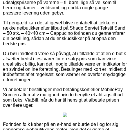
udsalgspriserne på varerne – til børn, lige så vel som til
herrer og damer – voldsomt, og endda nogle gange
præstere levering uden gebyr.
Til gengæld kan det alligevel blive rentabelt at tjekke en
række netbutikker efter tilbud på Shade Serviet Tekstil Sand
– 50 stk. – 40×40 cm – Cappucino forinden du gennemfører
din bestilling, sådan at du er skudsikker på at opnå den
bedste pris.
Du bør imidlertid være så påvagt, at i tilfælde af at en e-butik
afsætter bedst i test varer for en salgspris som kan virke
urealistisk billig, kan det i nogle tilfælde være en indikator for
en svindel online forretning. Betalinger med kort er imidlertid
indbefattet af et regelsæt, som værner en overfor snydagtige
e-forretninger.
Vi anbefaler bestillinger med betalingskort eller MobilePay.
Som en alternativ mulighed bør du benytte et afdragstilbud
som f.eks. ViaBill, når du har til hensigt at afbetale prisen
over flere uger.
Forinden folk køber på en e-handler burde de i og for sig
gennemse webbutikkens regler, men det er gerne et