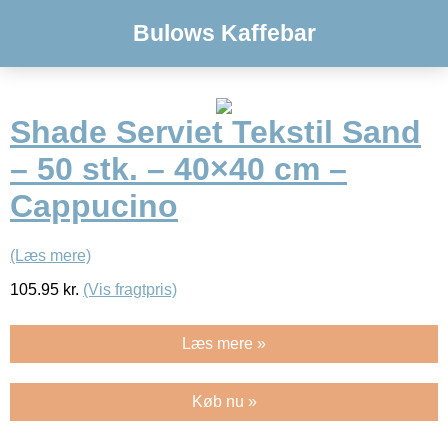
Bulows Kaffebar
Shade Serviet Tekstil Sand
– 50 stk. – 40×40 cm –
Cappucino
(Læs mere)
105.95
kr.
(Vis fragtpris)
Læs mere »
Køb nu »