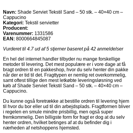
Navn:
Shade Serviet Tekstil Sand – 50 stk. – 40×40 cm –
Cappucino
Kategori:
Tekstil servietter
Producent:
Varenummer:
1331586
EAN:
8000664845087
Vurderet til
4.7
ud af 5 stjerner baseret på
42
anmeldelser
En hel del internet handler tilbyder nu mange forskellige
metoder til levering. Det mest populære er i vore dage at få
bragt ordren til en pakkeshop, hvor du selv henter din pakke
når der er tid til det. Fragttypen er nemlig ret overkommelig,
samt oftest tillige den mest letkøbte leveringsløsning ved
køb af Shade Serviet Tekstil Sand – 50 stk. – 40×40 cm –
Cappucino.
Du kunne også foretrække at bestille ordren til levering hjem
til hvor du bor eller ud til din arbejdsplads. Fragtformen bliver
i regelen en smule mindre prisbillig, men også super
fremkommelig. Den billigste form for fragt er dog at du selv
henter ordren, hvilket betinges af at du befinder dig i
nærheden af netshoppens hjemsted.