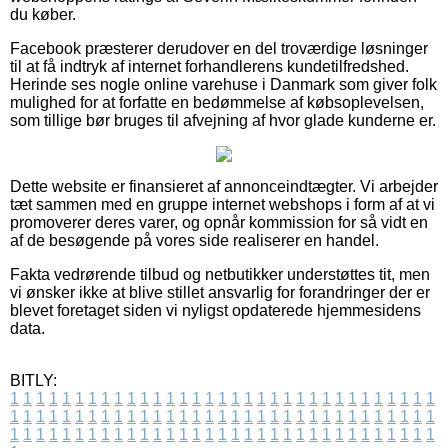
du køber.
Facebook præsterer derudover en del troværdige løsninger
til at få indtryk af internet forhandlerens kundetilfredshed.
Herinde ses nogle online varehuse i Danmark som giver folk
mulighed for at forfatte en bedømmelse af købsoplevelsen,
som tillige bør bruges til afvejning af hvor glade kunderne er.
Dette website er finansieret af annonceindtægter. Vi arbejder
tæt sammen med en gruppe internet webshops i form af at vi
promoverer deres varer, og opnår kommission for så vidt en
af de besøgende på vores side realiserer en handel.
Fakta vedrørende tilbud og netbutikker understøttes tit, men
vi ønsker ikke at blive stillet ansvarlig for forandringer der er
blevet foretaget siden vi nyligst opdaterede hjemmesidens
data.
BITLY:
1
1
1
1
1
1
1
1
1
1
1
1
1
1
1
1
1
1
1
1
1
1
1
1
1
1
1
1
1
1
1
1
1
1
1
1
1
1
1
1
1
1
1
1
1
1
1
1
1
1
1
1
1
1
1
1
1
1
1
1
1
1
1
1
1
1
1
1
1
1
1
1
1
1
1
1
1
1
1
1
1
1
1
1
1
1
1
1
1
1
1
1
1
1
1
1
1
1
1