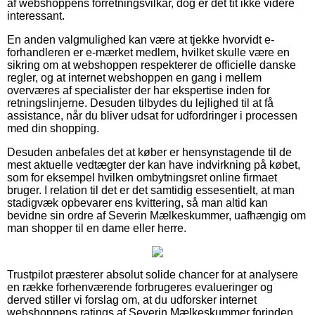
af webshoppens forretningsvilkår, dog er det tit ikke videre
interessant.
En anden valgmulighed kan være at tjekke hvorvidt e-
forhandleren er e-mærket medlem, hvilket skulle være en
sikring om at webshoppen respekterer de officielle danske
regler, og at internet webshoppen en gang i mellem
overværes af specialister der har ekspertise inden for
retningslinjerne. Desuden tilbydes du lejlighed til at få
assistance, når du bliver udsat for udfordringer i processen
med din shopping.
Desuden anbefales det at køber er hensynstagende til de
mest aktuelle vedtægter der kan have indvirkning på købet,
som for eksempel hvilken ombytningsret online firmaet
bruger. I relation til det er det samtidig essesentielt, at man
stadigvæk opbevarer ens kvittering, så man altid kan
bevidne sin ordre af Severin Mælkeskummer, uafhængig om
man shopper til en dame eller herre.
Trustpilot præsterer absolut solide chancer for at analysere
en række forhenværende forbrugeres evalueringer og
derved stiller vi forslag om, at du udforsker internet
webshoppens ratings af Severin Mælkeskummer forinden