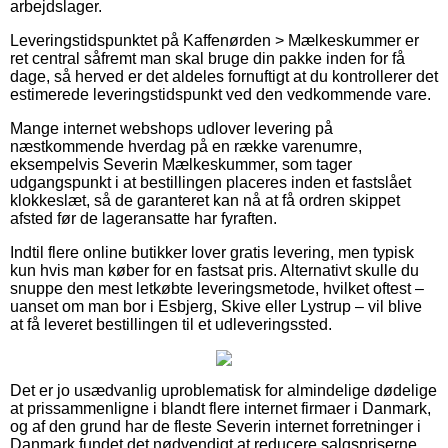
arbejdslager.
Leveringstidspunktet på Kaffenørden > Mælkeskummer er
ret central såfremt man skal bruge din pakke inden for få
dage, så herved er det aldeles fornuftigt at du kontrollerer det
estimerede leveringstidspunkt ved den vedkommende vare.
Mange internet webshops udlover levering på
næstkommende hverdag på en række varenumre,
eksempelvis Severin Mælkeskummer, som tager
udgangspunkt i at bestillingen placeres inden et fastslået
klokkeslæt, så de garanteret kan nå at få ordren skippet
afsted før de lageransatte har fyraften.
Indtil flere online butikker lover gratis levering, men typisk
kun hvis man køber for en fastsat pris. Alternativt skulle du
snuppe den mest letkøbte leveringsmetode, hvilket oftest –
uanset om man bor i Esbjerg, Skive eller Lystrup – vil blive
at få leveret bestillingen til et udleveringssted.
Det er jo usædvanlig uproblematisk for almindelige dødelige
at prissammenligne i blandt flere internet firmaer i Danmark,
og af den grund har de fleste Severin internet forretninger i
Danmark fundet det nødvendigt at reducere salgspriserne