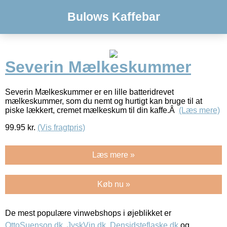
Bulows Kaffebar
Severin Mælkeskummer
Severin Mælkeskummer er en lille batteridrevet
mælkeskummer, som du nemt og hurtigt kan bruge til at
piske lækkert, cremet mælkeskum til din kaffe.Â
(Læs mere)
99.95
kr.
(Vis fragtpris)
Læs mere »
Køb nu »
De mest populære vinwebshops i øjeblikket er
OttoSuenson.dk
,
JyskVin.dk
,
Densidsteflaske.dk
og