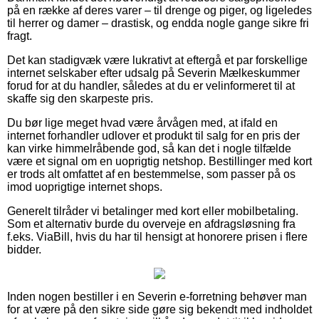
på en række af deres varer – til drenge og piger, og ligeledes
til herrer og damer – drastisk, og endda nogle gange sikre fri
fragt.
Det kan stadigvæk være lukrativt at eftergå et par forskellige
internet selskaber efter udsalg på Severin Mælkeskummer
forud for at du handler, således at du er velinformeret til at
skaffe sig den skarpeste pris.
Du bør lige meget hvad være årvågen med, at ifald en
internet forhandler udlover et produkt til salg for en pris der
kan virke himmelråbende god, så kan det i nogle tilfælde
være et signal om en uoprigtig netshop. Bestillinger med kort
er trods alt omfattet af en bestemmelse, som passer på os
imod uoprigtige internet shops.
Generelt tilråder vi betalinger med kort eller mobilbetaling.
Som et alternativ burde du overveje en afdragsløsning fra
f.eks. ViaBill, hvis du har til hensigt at honorere prisen i flere
bidder.
Inden nogen bestiller i en Severin e-forretning behøver man
for at være på den sikre side gøre sig bekendt med indholdet