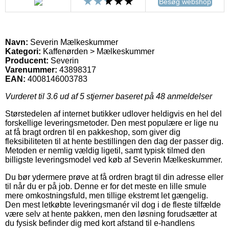
Besøg webshop
Navn:
Severin Mælkeskummer
Kategori:
Kaffenørden > Mælkeskummer
Producent:
Severin
Varenummer:
43898317
EAN:
4008146003783
Vurderet til
3.6
ud af 5 stjerner baseret på
48
anmeldelser
Størstedelen af internet butikker udlover heldigvis en hel del
forskellige leveringsmetoder. Den mest populære er lige nu
at få bragt ordren til en pakkeshop, som giver dig
fleksibiliteten til at hente bestillingen den dag der passer dig.
Metoden er nemlig vældig ligetil, samt typisk tilmed den
billigste leveringsmodel ved køb af Severin Mælkeskummer.
Du bør ydermere prøve at få ordren bragt til din adresse eller
til når du er på job. Denne er for det meste en lille smule
mere omkostningsfuld, men tillige ekstremt let gængelig.
Den mest letkøbte leveringsmanér vil dog i de fleste tilfælde
være selv at hente pakken, men den løsning forudsætter at
du fysisk befinder dig med kort afstand til e-handlens