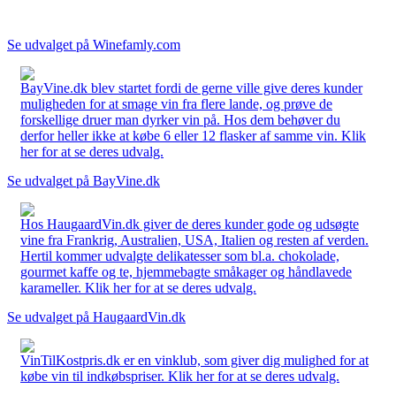
Se udvalget på Winefamly.com
BayVine.dk blev startet fordi de gerne ville give deres kunder
muligheden for at smage vin fra flere lande, og prøve de
forskellige druer man dyrker vin på. Hos dem behøver du
derfor heller ikke at købe 6 eller 12 flasker af samme vin. Klik
her for at se deres udvalg.
Se udvalget på BayVine.dk
Hos HaugaardVin.dk giver de deres kunder gode og udsøgte
vine fra Frankrig, Australien, USA, Italien og resten af verden.
Hertil kommer udvalgte delikatesser som bl.a. chokolade,
gourmet kaffe og te, hjemmebagte småkager og håndlavede
karameller. Klik her for at se deres udvalg.
Se udvalget på HaugaardVin.dk
VinTilKostpris.dk er en vinklub, som giver dig mulighed for at
købe vin til indkøbspriser. Klik her for at se deres udvalg.