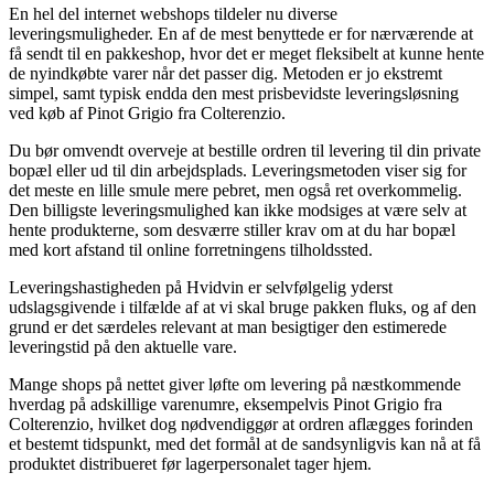
En hel del internet webshops tildeler nu diverse
leveringsmuligheder. En af de mest benyttede er for nærværende at
få sendt til en pakkeshop, hvor det er meget fleksibelt at kunne hente
de nyindkøbte varer når det passer dig. Metoden er jo ekstremt
simpel, samt typisk endda den mest prisbevidste leveringsløsning
ved køb af Pinot Grigio fra Colterenzio.
Du bør omvendt overveje at bestille ordren til levering til din private
bopæl eller ud til din arbejdsplads. Leveringsmetoden viser sig for
det meste en lille smule mere pebret, men også ret overkommelig.
Den billigste leveringsmulighed kan ikke modsiges at være selv at
hente produkterne, som desværre stiller krav om at du har bopæl
med kort afstand til online forretningens tilholdssted.
Leveringshastigheden på Hvidvin er selvfølgelig yderst
udslagsgivende i tilfælde af at vi skal bruge pakken fluks, og af den
grund er det særdeles relevant at man besigtiger den estimerede
leveringstid på den aktuelle vare.
Mange shops på nettet giver løfte om levering på næstkommende
hverdag på adskillige varenumre, eksempelvis Pinot Grigio fra
Colterenzio, hvilket dog nødvendiggør at ordren aflægges forinden
et bestemt tidspunkt, med det formål at de sandsynligvis kan nå at få
produktet distribueret før lagerpersonalet tager hjem.