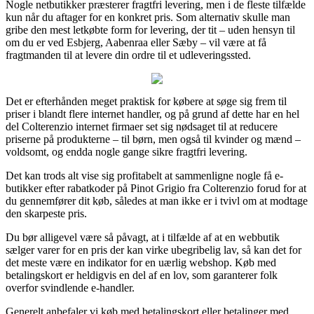
Nogle netbutikker præsterer fragtfri levering, men i de fleste tilfælde
kun når du aftager for en konkret pris. Som alternativ skulle man
gribe den mest letkøbte form for levering, der tit – uden hensyn til
om du er ved Esbjerg, Aabenraa eller Sæby – vil være at få
fragtmanden til at levere din ordre til et udleveringssted.
Det er efterhånden meget praktisk for købere at søge sig frem til
priser i blandt flere internet handler, og på grund af dette har en hel
del Colterenzio internet firmaer set sig nødsaget til at reducere
priserne på produkterne – til børn, men også til kvinder og mænd –
voldsomt, og endda nogle gange sikre fragtfri levering.
Det kan trods alt vise sig profitabelt at sammenligne nogle få e-
butikker efter rabatkoder på Pinot Grigio fra Colterenzio forud for at
du gennemfører dit køb, således at man ikke er i tvivl om at modtage
den skarpeste pris.
Du bør alligevel være så påvagt, at i tilfælde af at en webbutik
sælger varer for en pris der kan virke ubegribelig lav, så kan det for
det meste være en indikator for en uærlig webshop. Køb med
betalingskort er heldigvis en del af en lov, som garanterer folk
overfor svindlende e-handler.
Generelt anbefaler vi køb med betalingskort eller betalinger med