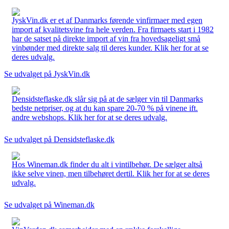
JyskVin.dk er et af Danmarks førende vinfirmaer med egen
import af kvalitetsvine fra hele verden. Fra firmaets start i 1982
har de satset på direkte import af vin fra hovedsageligt små
vinbønder med direkte salg til deres kunder. Klik her for at se
deres udvalg.
Se udvalget på JyskVin.dk
Densidsteflaske.dk slår sig på at de sælger vin til Danmarks
bedste netpriser, og at du kan spare 20-70 % på vinene ift.
andre webshops. Klik her for at se deres udvalg.
Se udvalget på Densidsteflaske.dk
Hos Wineman.dk finder du alt i vintilbehør. De sælger altså
ikke selve vinen, men tilbehøret dertil. Klik her for at se deres
udvalg.
Se udvalget på Wineman.dk