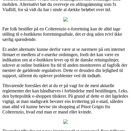
mobilen. Alternativt bør du overveje en afdragsløsning som fx
ViaBill, for så vidt du har i sinde at dække beløbet over tid.
Før folk bestiller på en Colterenzio e-forretning kan de altid tage
stilling til e-butikkens forretningsaftale, det er dog uden tvivl ikke
særlig spændende.
Et andet alternativ kunne derfor være at se nærmere på om internet
firmaet er medlem af e-mærke ordningen, fordi det kan være en
indikation om at e-butikken lever op til de danske retningslinjer,
udover at online butikken fra tid til anden monitoreres af fagfolk der
mestrer de gældende regulativer. Dette er desuden din lejlighed til
support, såfremt du oplever problemer ved dit indkøb.
Tilsvarende foreslåes det at du er på vagt for de mest aktuelle
reglementer der kan håndhæves i forbindelse med bestillingen, f.eks.
den byttepolitik e-shoppen tilsikrer. På grund af dette er det ligeledes
vigtigt, at man stadigvæk bevarer ens kvittering på e-mail, således
man altid vil kunne bevise sin shopping af Pinot Grigio fra
Colterenzio, hvad end man er mand eller kvinde.