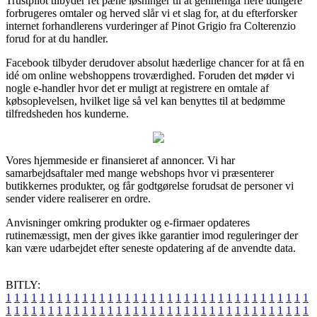
Trustpilot tilbyder ret pæne løsninger til at gennemgå flere tidligere
forbrugeres omtaler og herved slår vi et slag for, at du efterforsker
internet forhandlerens vurderinger af Pinot Grigio fra Colterenzio
forud for at du handler.
Facebook tilbyder derudover absolut hæderlige chancer for at få en
idé om online webshoppens troværdighed. Foruden det møder vi
nogle e-handler hvor det er muligt at registrere en omtale af
købsoplevelsen, hvilket lige så vel kan benyttes til at bedømme
tilfredsheden hos kunderne.
Vores hjemmeside er finansieret af annoncer. Vi har
samarbejdsaftaler med mange webshops hvor vi præsenterer
butikkernes produkter, og får godtgørelse forudsat de personer vi
sender videre realiserer en ordre.
Anvisninger omkring produkter og e-firmaer opdateres
rutinemæssigt, men der gives ikke garantier imod reguleringer der
kan være udarbejdet efter seneste opdatering af de anvendte data.
BITLY:
1
1
1
1
1
1
1
1
1
1
1
1
1
1
1
1
1
1
1
1
1
1
1
1
1
1
1
1
1
1
1
1
1
1
1
1
1
1
1
1
1
1
1
1
1
1
1
1
1
1
1
1
1
1
1
1
1
1
1
1
1
1
1
1
1
1
1
1
1
1
1
1