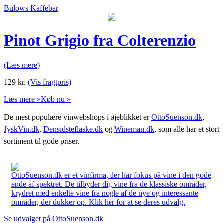
Bulows Kaffebar
Pinot Grigio fra Colterenzio
(Læs mere)
129
kr.
(Vis fragtpris)
Læs mere »
Køb nu »
De mest populære vinwebshops i øjeblikket er
OttoSuenson.dk
,
JyskVin.dk
,
Densidsteflaske.dk
og
Wineman.dk
, som alle har et stort
sortiment til gode priser.
OttoSuenson.dk er et vinfirma, der har fokus på vine i den gode
ende af spektret. De tilbyder dig vine fra de klassiske områder,
krydret med enkelte vine fra nogle af de nye og interessante
områder, der dukker op. Klik her for at se deres udvalg.
Se udvalget på OttoSuenson.dk