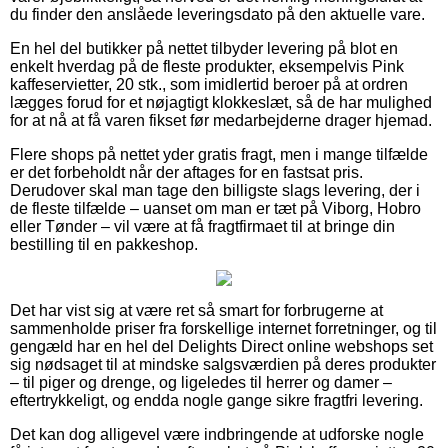
du finder den anslåede leveringsdato på den aktuelle vare.
En hel del butikker på nettet tilbyder levering på blot en
enkelt hverdag på de fleste produkter, eksempelvis Pink
kaffeservietter, 20 stk., som imidlertid beroer på at ordren
lægges forud for et nøjagtigt klokkeslæt, så de har mulighed
for at nå at få varen fikset før medarbejderne drager hjemad.
Flere shops på nettet yder gratis fragt, men i mange tilfælde
er det forbeholdt når der aftages for en fastsat pris.
Derudover skal man tage den billigste slags levering, der i
de fleste tilfælde – uanset om man er tæt på Viborg, Hobro
eller Tønder – vil være at få fragtfirmaet til at bringe din
bestilling til en pakkeshop.
Det har vist sig at være ret så smart for forbrugerne at
sammenholde priser fra forskellige internet forretninger, og til
gengæld har en hel del Delights Direct online webshops set
sig nødsaget til at mindske salgsværdien på deres produkter
– til piger og drenge, og ligeledes til herrer og damer –
eftertrykkeligt, og endda nogle gange sikre fragtfri levering.
Det kan dog alligevel være indbringende at udforske nogle