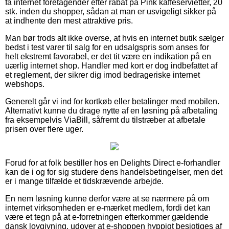
få internet foretagender efter rabat på Pink kaffeservietter, 20
stk. inden du shopper, sådan at man er usvigeligt sikker på
at indhente den mest attraktive pris.
Man bør trods alt ikke overse, at hvis en internet butik sælger
bedst i test varer til salg for en udsalgspris som anses for
helt ekstremt favorabel, er det tit være en indikation på en
uærlig internet shop. Handler med kort er dog indbefattet af
et reglement, der sikrer dig imod bedrageriske internet
webshops.
Generelt går vi ind for kortkøb eller betalinger med mobilen.
Alternativt kunne du drage nytte af en løsning på afbetaling
fra eksempelvis ViaBill, såfremt du tilstræber at afbetale
prisen over flere uger.
Forud for at folk bestiller hos en Delights Direct e-forhandler
kan de i og for sig studere dens handelsbetingelser, men det
er i mange tilfælde et tidskrævende arbejde.
En nem løsning kunne derfor være at se nærmere på om
internet virksomheden er e-mærket medlem, fordi det kan
være et tegn på at e-forretningen efterkommer gældende
dansk lovgivning, udover at e-shoppen hyppigt besigtiges af