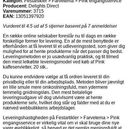
Kategori:
Festartikler > Farvetema > Pink engangsservice
Producent:
Delights Direct
Varenummer:
3715
EAN:
13051397920
Vurderet til
4.5
ud af 5 stjerner baseret på
7
anmeldelser
En række online selskaber foreslår nu til dags en række
forskellige former for levering. En af de mest benyttede er
efterhånden at få leveret til et udleveringssted, som giver dig
mulighed for at hente produkterne når det passer dig bedst.
Leveringsmetoden er jo usædvanlig praktisk, og tit tilmed
den mest letkøbte leveringsmodel ved køb af Pink
kaffeservietter, 20 stk..
Du kunne endvidere vælge at få ordren leveret til din
privatbolig eller til din arbejdsplads. Metoden bliver jævnligt
en lille smule mere omkostningsfuld, men ydermere
temmelig gnidningsløs. Den mest betalelige
leveringsudgave vil dog utvivlsomt være at hente
produkterne selv, hvilket dog står og falder med at du er
nærved webbutikkens arbejdslager.
Leveringshastigheden på Festartikler > Farvetema > Pink
engangsservice er virkelig vital om vi skal bruge dine nye
varer øjeblikkeligt, så herved er det nemlig meningsfuldt at