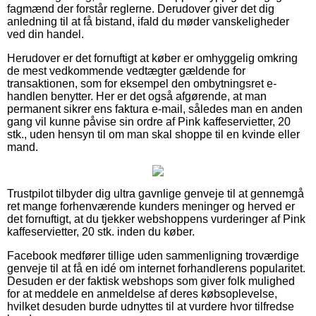
fagmænd der forstår reglerne. Derudover giver det dig
anledning til at få bistand, ifald du møder vanskeligheder
ved din handel.
Herudover er det fornuftigt at køber er omhyggelig omkring
de mest vedkommende vedtægter gældende for
transaktionen, som for eksempel den ombytningsret e-
handlen benytter. Her er det også afgørende, at man
permanent sikrer ens faktura e-mail, således man en anden
gang vil kunne påvise sin ordre af Pink kaffeservietter, 20
stk., uden hensyn til om man skal shoppe til en kvinde eller
mand.
Trustpilot tilbyder dig ultra gavnlige genveje til at gennemgå
ret mange forhenværende kunders meninger og herved er
det fornuftigt, at du tjekker webshoppens vurderinger af Pink
kaffeservietter, 20 stk. inden du køber.
Facebook medfører tillige uden sammenligning troværdige
genveje til at få en idé om internet forhandlerens popularitet.
Desuden er der faktisk webshops som giver folk mulighed
for at meddele en anmeldelse af deres købsoplevelse,
hvilket desuden burde udnyttes til at vurdere hvor tilfredse