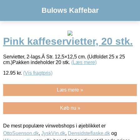
Bulows Kaffebar
Pink kaffeservietter, 20 stk.
Servietter, 2-lags.Â Str. 12,5×12,5 cm. (Udfoldet 25 x 25
cm.)Pakken indeholder 20 stk.
(Læs mere)
12.95
kr.
(Vis fragtpris)
Læs mere »
Køb nu »
De mest populære vinwebshops i øjeblikket er
OttoSuenson.dk
,
JyskVin.dk
,
Densidsteflaske.dk
og