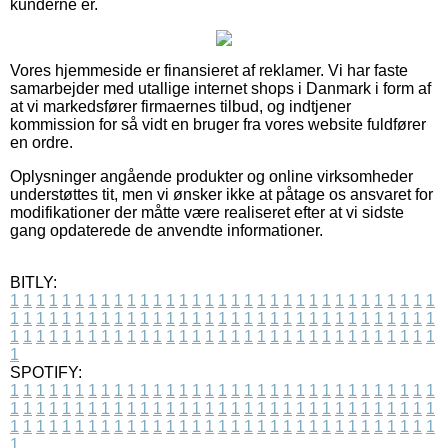
kunderne er.
Vores hjemmeside er finansieret af reklamer. Vi har faste
samarbejder med utallige internet shops i Danmark i form af
at vi markedsfører firmaernes tilbud, og indtjener
kommission for så vidt en bruger fra vores website fuldfører
en ordre.
Oplysninger angående produkter og online virksomheder
understøttes tit, men vi ønsker ikke at påtage os ansvaret for
modifikationer der måtte være realiseret efter at vi sidste
gang opdaterede de anvendte informationer.
BITLY:
1
1
1
1
1
1
1
1
1
1
1
1
1
1
1
1
1
1
1
1
1
1
1
1
1
1
1
1
1
1
1
1
1
1
1
1
1
1
1
1
1
1
1
1
1
1
1
1
1
1
1
1
1
1
1
1
1
1
1
1
1
1
1
1
1
1
1
1
1
1
1
1
1
1
1
1
1
1
1
1
1
1
1
1
1
1
1
1
1
1
1
1
1
1
1
1
1
1
1
1
SPOTIFY:
1
1
1
1
1
1
1
1
1
1
1
1
1
1
1
1
1
1
1
1
1
1
1
1
1
1
1
1
1
1
1
1
1
1
1
1
1
1
1
1
1
1
1
1
1
1
1
1
1
1
1
1
1
1
1
1
1
1
1
1
1
1
1
1
1
1
1
1
1
1
1
1
1
1
1
1
1
1
1
1
1
1
1
1
1
1
1
1
1
1
1
1
1
1
1
1
1
1
1
1