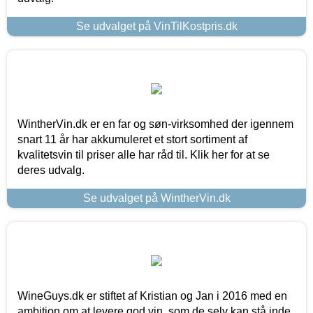
Se udvalget på VinTilKostpris.dk
WintherVin.dk er en far og søn-virksomhed der igennem
snart 11 år har akkumuleret et stort sortiment af
kvalitetsvin til priser alle har råd til. Klik her for at se
deres udvalg.
Se udvalget på WintherVin.dk
WineGuys.dk er stiftet af Kristian og Jan i 2016 med en
ambition om at levere god vin, som de selv kan stå inde