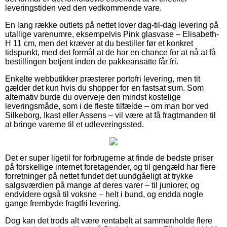
leveringstiden ved den vedkommende vare.
En lang række outlets på nettet lover dag-til-dag levering på
utallige varenumre, eksempelvis Pink glasvase – Elisabeth-
H 11 cm, men det kræver at du bestiller før et konkret
tidspunkt, med det formål at de har en chance for at nå at få
bestillingen betjent inden de pakkeansatte får fri.
Enkelte webbutikker præsterer portofri levering, men tit
gælder det kun hvis du shopper for en fastsat sum. Som
alternativ burde du overveje den mindst kostelige
leveringsmåde, som i de fleste tilfælde – om man bor ved
Silkeborg, Ikast eller Assens – vil være at få fragtmanden til
at bringe varerne til et udleveringssted.
Det er super ligetil for forbrugerne at finde de bedste priser
på forskellige internet foretagender, og til gengæld har flere
forretninger på nettet fundet det uundgåeligt at trykke
salgsværdien på mange af deres varer – til juniorer, og
endvidere også til voksne – helt i bund, og endda nogle
gange frembyde fragtfri levering.
Dog kan det trods alt være rentabelt at sammenholde flere