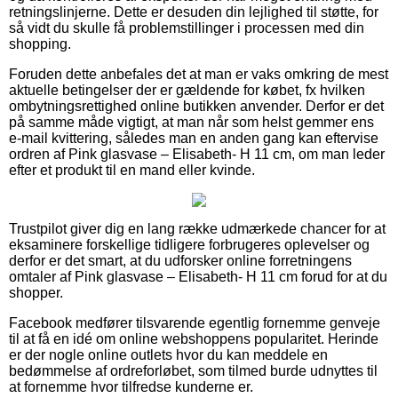
retningslinjerne. Dette er desuden din lejlighed til støtte, for
så vidt du skulle få problemstillinger i processen med din
shopping.
Foruden dette anbefales det at man er vaks omkring de mest
aktuelle betingelser der er gældende for købet, fx hvilken
ombytningsrettighed online butikken anvender. Derfor er det
på samme måde vigtigt, at man når som helst gemmer ens
e-mail kvittering, således man en anden gang kan eftervise
ordren af Pink glasvase – Elisabeth- H 11 cm, om man leder
efter et produkt til en mand eller kvinde.
Trustpilot giver dig en lang række udmærkede chancer for at
eksaminere forskellige tidligere forbrugeres oplevelser og
derfor er det smart, at du udforsker online forretningens
omtaler af Pink glasvase – Elisabeth- H 11 cm forud for at du
shopper.
Facebook medfører tilsvarende egentlig fornemme genveje
til at få en idé om online webshoppens popularitet. Herinde
er der nogle online outlets hvor du kan meddele en
bedømmelse af ordreforløbet, som tilmed burde udnyttes til
at fornemme hvor tilfredse kunderne er.