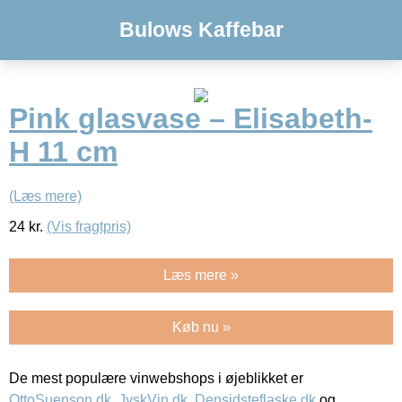
Bulows Kaffebar
Pink glasvase – Elisabeth-
H 11 cm
(Læs mere)
24
kr.
(Vis fragtpris)
Læs mere »
Køb nu »
De mest populære vinwebshops i øjeblikket er
OttoSuenson.dk
,
JyskVin.dk
,
Densidsteflaske.dk
og