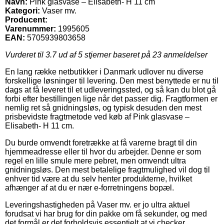
Navn:
Pink glasvase – Elisabeth- H 11 cm
Kategori:
Vaser mv.
Producent:
Varenummer:
1995605
EAN:
5705939803658
Vurderet til
3.7
ud af 5 stjerner baseret på
23
anmeldelser
En lang række netbutikker i Danmark udlover nu diverse
forskellige løsninger til levering. Den mest benyttede er nu til
dags at få leveret til et udleveringssted, og så kan du blot gå
forbi efter bestillingen lige når det passer dig. Fragtformen er
nemlig ret så gnidningsløs, og typisk desuden den mest
prisbevidste fragtmetode ved køb af Pink glasvase –
Elisabeth- H 11 cm.
Du burde omvendt foretrække at få varerne bragt til din
hjemmeadresse eller til hvor du arbejder. Denne er som
regel en lille smule mere pebret, men omvendt ultra
gnidningsløs. Den mest betalelige fragtmulighed vil dog til
enhver tid være at du selv henter produkterne, hvilket
afhænger af at du er nær e-forretningens bopæl.
Leveringshastigheden på Vaser mv. er jo ultra aktuel
forudsat vi har brug for din pakke om få sekunder, og med
det formål er det forholdsvis essentielt at vi checker