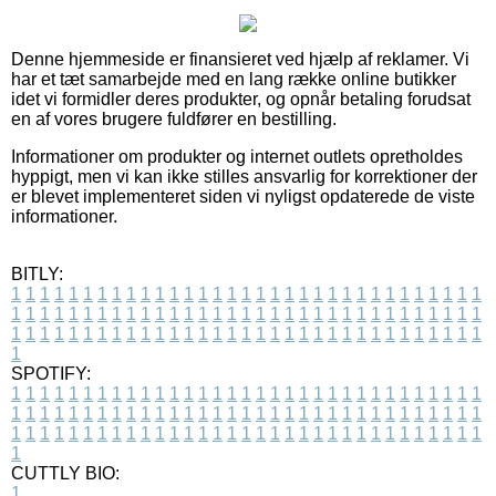
Denne hjemmeside er finansieret ved hjælp af reklamer. Vi
har et tæt samarbejde med en lang række online butikker
idet vi formidler deres produkter, og opnår betaling forudsat
en af vores brugere fuldfører en bestilling.
Informationer om produkter og internet outlets opretholdes
hyppigt, men vi kan ikke stilles ansvarlig for korrektioner der
er blevet implementeret siden vi nyligst opdaterede de viste
informationer.
BITLY:
1
1
1
1
1
1
1
1
1
1
1
1
1
1
1
1
1
1
1
1
1
1
1
1
1
1
1
1
1
1
1
1
1
1
1
1
1
1
1
1
1
1
1
1
1
1
1
1
1
1
1
1
1
1
1
1
1
1
1
1
1
1
1
1
1
1
1
1
1
1
1
1
1
1
1
1
1
1
1
1
1
1
1
1
1
1
1
1
1
1
1
1
1
1
1
1
1
1
1
1
SPOTIFY:
1
1
1
1
1
1
1
1
1
1
1
1
1
1
1
1
1
1
1
1
1
1
1
1
1
1
1
1
1
1
1
1
1
1
1
1
1
1
1
1
1
1
1
1
1
1
1
1
1
1
1
1
1
1
1
1
1
1
1
1
1
1
1
1
1
1
1
1
1
1
1
1
1
1
1
1
1
1
1
1
1
1
1
1
1
1
1
1
1
1
1
1
1
1
1
1
1
1
1
1
CUTTLY BIO:
1