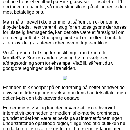
online shops efter tilbud på Pink glasvase – Elisabeth- H 11
cm inden du handler, så du er skudsikker på at indhente den
mest betalelige pris.
Man må alligevel ikke glemme, at såfremt en e-forretning
tilbyder bedst i test varer til salg for en udsalgspris der anses
for ufattelig fremragende, kan det ofte være et faresignal om
en uærlig netbutik. Shopping med kort er imidlertid omfattet
af en lov, der garanterer køber overfor fup e-butikker.
Vi slår generelt et slag for bestillinger med kort eller
MobilePay. Som en anden løsning bør du vælge en
afdragsordning som for eksempel ViaBill, såfremt du vil
godtgøre regningen ude i fremtiden.
Forinden folk shopper på en forretning på nettet behøver de
utvivlsomt løbe igennem virksomhedens handelsaftale, men
det er typisk en tidskrævende opgave.
En nemmere løsning kan derfor være at tjekke hvorvidt
internet virksomheden er medlem af e-mærke ordningen,
grundet at det kan være et bevis på at internet forretningen
understøtter de opstillede regler, tillige med at e-butikken nu
og da kontrolleres af eksperter der har meget erfaring med