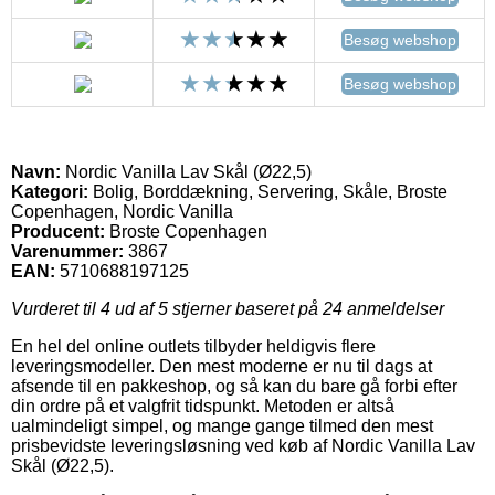
Besøg webshop
Besøg webshop
Navn:
Nordic Vanilla Lav Skål (Ø22,5)
Kategori:
Bolig, Borddækning, Servering, Skåle, Broste
Copenhagen, Nordic Vanilla
Producent:
Broste Copenhagen
Varenummer:
3867
EAN:
5710688197125
Vurderet til
4
ud af 5 stjerner baseret på
24
anmeldelser
En hel del online outlets tilbyder heldigvis flere
leveringsmodeller. Den mest moderne er nu til dags at
afsende til en pakkeshop, og så kan du bare gå forbi efter
din ordre på et valgfrit tidspunkt. Metoden er altså
ualmindeligt simpel, og mange gange tilmed den mest
prisbevidste leveringsløsning ved køb af Nordic Vanilla Lav
Skål (Ø22,5).