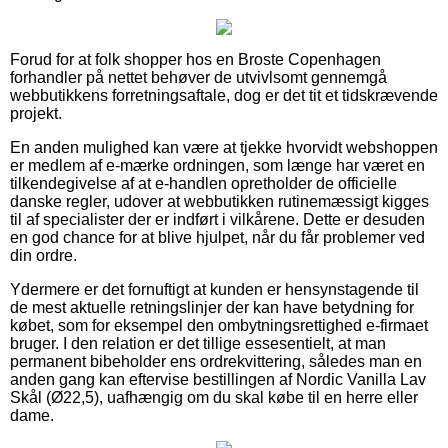
Forud for at folk shopper hos en Broste Copenhagen
forhandler på nettet behøver de utvivlsomt gennemgå
webbutikkens forretningsaftale, dog er det tit et tidskrævende
projekt.
En anden mulighed kan være at tjekke hvorvidt webshoppen
er medlem af e-mærke ordningen, som længe har været en
tilkendegivelse af at e-handlen opretholder de officielle
danske regler, udover at webbutikken rutinemæssigt kigges
til af specialister der er indført i vilkårene. Dette er desuden
en god chance for at blive hjulpet, når du får problemer ved
din ordre.
Ydermere er det fornuftigt at kunden er hensynstagende til
de mest aktuelle retningslinjer der kan have betydning for
købet, som for eksempel den ombytningsrettighed e-firmaet
bruger. I den relation er det tillige essesentielt, at man
permanent bibeholder ens ordrekvittering, således man en
anden gang kan eftervise bestillingen af Nordic Vanilla Lav
Skål (Ø22,5), uafhængig om du skal købe til en herre eller
dame.