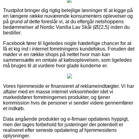
Trustpilot bringer dig rigtig belejlige løsninger til at kigge på
en længere række nuværende konsumenters oplevelser og
på grund af dette foreslår vi, at du eftergår netshoppens
bedømmelser af Nordic Vanilla Lav Skål (Ø22,5) inden du
bestiller.
Facebook fører til ligeledes nogle hæderlige chancer for at
få et kig ind i internet forretningens kundefokus. Foruden det
møder vi en række shops på nettet hvor man kan
sammensætte en omtale af købsoplevelsen, som ligeledes
må bruges til at vurdere hvor glade kunderne er.
Vores hjemmeside er finansieret af reklameindtægter. Vi har
aftaler med en masse internet virksomheder idet vi
markedsfører forretningernes produkter, og tjener
kommission hvis de personer vi sender videre gennemfører
et indkøb.
Data angående produkter og e-firmaer opdateres hyppigt,
men der tages forbehold for justeringer der potentielt er
realiseret efter seneste opdatering af hjemmesidens
oplysninger.