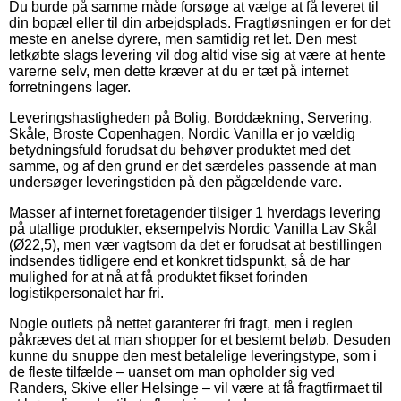
Du burde på samme måde forsøge at vælge at få leveret til
din bopæl eller til din arbejdsplads. Fragtløsningen er for det
meste en anelse dyrere, men samtidig ret let. Den mest
letkøbte slags levering vil dog altid vise sig at være at hente
varerne selv, men dette kræver at du er tæt på internet
forretningens lager.
Leveringshastigheden på Bolig, Borddækning, Servering,
Skåle, Broste Copenhagen, Nordic Vanilla er jo vældig
betydningsfuld forudsat du behøver produktet med det
samme, og af den grund er det særdeles passende at man
undersøger leveringstiden på den pågældende vare.
Masser af internet foretagender tilsiger 1 hverdags levering
på utallige produkter, eksempelvis Nordic Vanilla Lav Skål
(Ø22,5), men vær vagtsom da det er forudsat at bestillingen
indsendes tidligere end et konkret tidspunkt, så de har
mulighed for at nå at få produktet fikset forinden
logistikpersonalet har fri.
Nogle outlets på nettet garanterer fri fragt, men i reglen
påkræves det at man shopper for et bestemt beløb. Desuden
kunne du snuppe den mest betalelige leveringstype, som i
de fleste tilfælde – uanset om man opholder sig ved
Randers, Skive eller Helsinge – vil være at få fragtfirmaet til