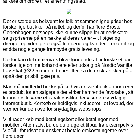
at køre din ordre til et afhentningssted.
Det er særdeles bekvemt for folk at sammenligne priser hos
forskellige butikker på nettet, og derfor har flere Broste
Copenhagen netshops ikke kunne slippe for at nedskære
salgspriserne på en række af deres varer – til piger og
drenge, og yderligere også til mænd og kvinder – enormt, og
endda nogle gange frembyde gratis levering.
Derfor kan det immervæk blive lønnende at udforske et par
forskellige online forhandlere efter udsalg på Nordic Vanilla
Lav Skål (Ø22,5) inden du bestiller, så du er skråsikker på at
opnå den prisbilligste pris.
Man må imidlertid huske på, at hvis en webbutik annoncerer
et produkt for en salgspris der virker hamrende favorabel, så
kunne det tit være et karakteristika der viser en snydagtig
internet butik. Kortkøb er heldigvis inkluderet i et lovbud, der
værner kunden overfor snydagtige webshops.
Vi tilråder køb med betalingskort eller betalinger med
mobilen. Alternativt burde du bruge et tilbud fra eksempelvis
ViaBill, forudsat du ønsker at betale omkostningerne over
flere uger.