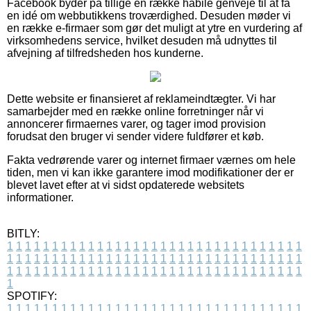
Facebook byder på tillige en række habile genveje til at få
en idé om webbutikkens troværdighed. Desuden møder vi
en række e-firmaer som gør det muligt at ytre en vurdering af
virksomhedens service, hvilket desuden må udnyttes til
afvejning af tilfredsheden hos kunderne.
Dette website er finansieret af reklameindtægter. Vi har
samarbejder med en række online forretninger når vi
annoncerer firmaernes varer, og tager imod provision
forudsat den bruger vi sender videre fuldfører et køb.
Fakta vedrørende varer og internet firmaer værnes om hele
tiden, men vi kan ikke garantere imod modifikationer der er
blevet lavet efter at vi sidst opdaterede websitets
informationer.
BITLY:
1
1
1
1
1
1
1
1
1
1
1
1
1
1
1
1
1
1
1
1
1
1
1
1
1
1
1
1
1
1
1
1
1
1
1
1
1
1
1
1
1
1
1
1
1
1
1
1
1
1
1
1
1
1
1
1
1
1
1
1
1
1
1
1
1
1
1
1
1
1
1
1
1
1
1
1
1
1
1
1
1
1
1
1
1
1
1
1
1
1
1
1
1
1
1
1
1
1
1
1
SPOTIFY:
1
1
1
1
1
1
1
1
1
1
1
1
1
1
1
1
1
1
1
1
1
1
1
1
1
1
1
1
1
1
1
1
1