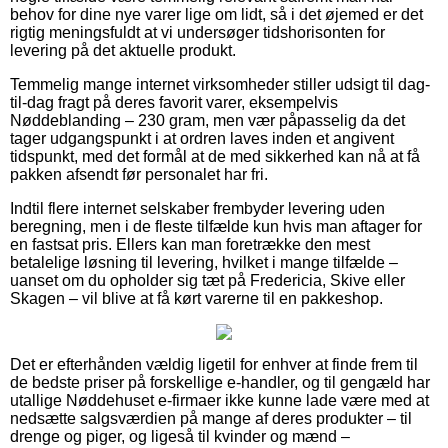
behov for dine nye varer lige om lidt, så i det øjemed er det
rigtig meningsfuldt at vi undersøger tidshorisonten for
levering på det aktuelle produkt.
Temmelig mange internet virksomheder stiller udsigt til dag-
til-dag fragt på deres favorit varer, eksempelvis
Nøddeblanding – 230 gram, men vær påpasselig da det
tager udgangspunkt i at ordren laves inden et angivent
tidspunkt, med det formål at de med sikkerhed kan nå at få
pakken afsendt før personalet har fri.
Indtil flere internet selskaber frembyder levering uden
beregning, men i de fleste tilfælde kun hvis man aftager for
en fastsat pris. Ellers kan man foretrække den mest
betalelige løsning til levering, hvilket i mange tilfælde –
uanset om du opholder sig tæt på Fredericia, Skive eller
Skagen – vil blive at få kørt varerne til en pakkeshop.
Det er efterhånden vældig ligetil for enhver at finde frem til
de bedste priser på forskellige e-handler, og til gengæld har
utallige Nøddehuset e-firmaer ikke kunne lade være med at
nedsætte salgsværdien på mange af deres produkter – til
drenge og piger, og ligeså til kvinder og mænd –