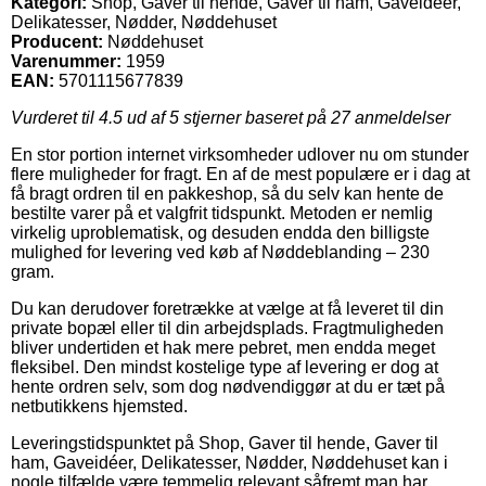
Kategori:
Shop, Gaver til hende, Gaver til ham, Gaveidéer,
Delikatesser, Nødder, Nøddehuset
Producent:
Nøddehuset
Varenummer:
1959
EAN:
5701115677839
Vurderet til
4.5
ud af 5 stjerner baseret på
27
anmeldelser
En stor portion internet virksomheder udlover nu om stunder
flere muligheder for fragt. En af de mest populære er i dag at
få bragt ordren til en pakkeshop, så du selv kan hente de
bestilte varer på et valgfrit tidspunkt. Metoden er nemlig
virkelig uproblematisk, og desuden endda den billigste
mulighed for levering ved køb af Nøddeblanding – 230
gram.
Du kan derudover foretrække at vælge at få leveret til din
private bopæl eller til din arbejdsplads. Fragtmuligheden
bliver undertiden et hak mere pebret, men endda meget
fleksibel. Den mindst kostelige type af levering er dog at
hente ordren selv, som dog nødvendiggør at du er tæt på
netbutikkens hjemsted.
Leveringstidspunktet på Shop, Gaver til hende, Gaver til
ham, Gaveidéer, Delikatesser, Nødder, Nøddehuset kan i
nogle tilfælde være temmelig relevant såfremt man har