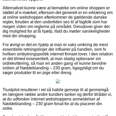
Alternativet kunne være at bemærke om online shoppen er
støttet af e-mærket, eftersom det generelt er en erklæring om
at online webshoppen efterkommer de gældende danske
regler, foruden at den undertiden ses til af fagfolk som har
megen viden om reglerne på området. Derudover giver det
dig mulighed for at få hjælp, ifald du møder vanskeligheder
med din shopping.
For øvrigt er det en hjælp at man er vaks omkring de mest
essentielle retningslinjer der influerer på handlen, som fx
hvilken ombytningspolitik internet firmaet lover. I den relation
er det tilmed essesentielt, at man stadig opbevarer sin
ordrekvittering, så man en anden gang vil kunne bevidne
ordren af Nøddeblanding – 230 gram, ligegyldigt om du
søger produkter til en pige eller dreng.
Trustpilot resulterer i ret så habile genveje til at gennemgå
en længere række andre kunders tanker og derfor tilråder vi,
at du udforsker internet webshoppens anmeldelser af
Nøddeblanding – 230 gram forud for at du placerer din
ordre.