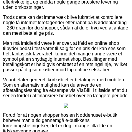
eftertrykkeligt, og endda nogle gange præstere levering
uden omkostninger.
Trods dette kan det immervæk blive lukrativt at kontrollere
nogle få internet foretagender efter rabat på Nøddeblanding
– 230 gram før du shopper, sådan at du er tryg ved at antage
den mest betalelige pris.
Man må imidlertid være klar over, at ifald en online shop
tilbyder bedst i test varer til salg for en pris der kan ses som
helt fantastisk favorabel, kunne det mange gange være et
symbol på en snydagtig internet shop. Bestillinger med
betalingskort er heldigvis omfattet af en retningslinje, hvilket
passer på dig som køber imod fup online selskaber.
Vi anbefaler generelt kortkøb eller betalinger med mobilen.
Som en alternativ mulighed kan du anvende en
afbetalingsløsning fra eksempelvis ViaBill, i tilfælde af at du
ser en fordel i at finansiere beløbet over en længere periode.
Forud for at nogen shopper hos en Nøddehuset e-butik
behøver man altid gennemgå e-butikkens
forretningsbetingelser, det er dog i mange tilfælde en
tidskrævende opgave.