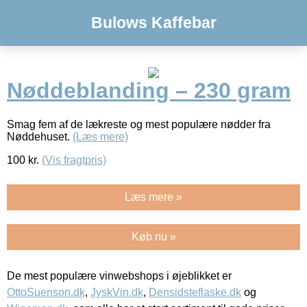
Bulows Kaffebar
Nøddeblanding – 230 gram
Smag fem af de lækreste og mest populære nødder fra
Nøddehuset.
(Læs mere)
100
kr.
(Vis fragtpris)
Læs mere »
Køb nu »
De mest populære vinwebshops i øjeblikket er
OttoSuenson.dk
,
JyskVin.dk
,
Densidsteflaske.dk
og