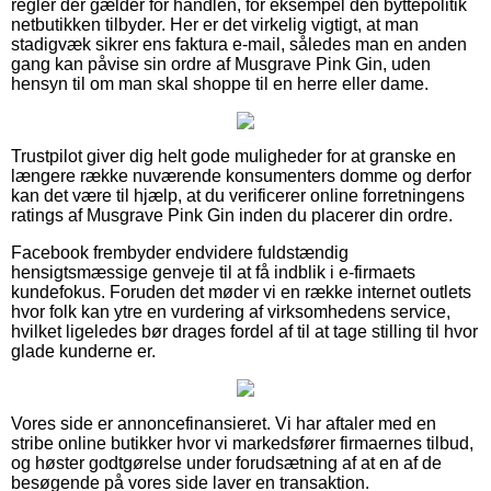
regler der gælder for handlen, for eksempel den byttepolitik
netbutikken tilbyder. Her er det virkelig vigtigt, at man
stadigvæk sikrer ens faktura e-mail, således man en anden
gang kan påvise sin ordre af Musgrave Pink Gin, uden
hensyn til om man skal shoppe til en herre eller dame.
Trustpilot giver dig helt gode muligheder for at granske en
længere række nuværende konsumenters domme og derfor
kan det være til hjælp, at du verificerer online forretningens
ratings af Musgrave Pink Gin inden du placerer din ordre.
Facebook frembyder endvidere fuldstændig
hensigtsmæssige genveje til at få indblik i e-firmaets
kundefokus. Foruden det møder vi en række internet outlets
hvor folk kan ytre en vurdering af virksomhedens service,
hvilket ligeledes bør drages fordel af til at tage stilling til hvor
glade kunderne er.
Vores side er annoncefinansieret. Vi har aftaler med en
stribe online butikker hvor vi markedsfører firmaernes tilbud,
og høster godtgørelse under forudsætning af at en af de
besøgende på vores side laver en transaktion.