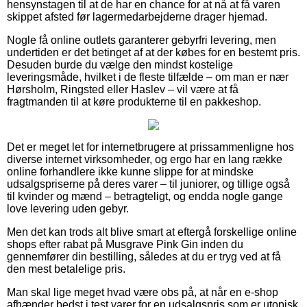
hensynstagen til at de har en chance for at nå at få varen
skippet afsted før lagermedarbejderne drager hjemad.
Nogle få online outlets garanterer gebyrfri levering, men
undertiden er det betinget af at der købes for en bestemt pris.
Desuden burde du vælge den mindst kostelige
leveringsmåde, hvilket i de fleste tilfælde – om man er nær
Hørsholm, Ringsted eller Haslev – vil være at få
fragtmanden til at køre produkterne til en pakkeshop.
Det er meget let for internetbrugere at prissammenligne hos
diverse internet virksomheder, og ergo har en lang række
online forhandlere ikke kunne slippe for at mindske
udsalgspriserne på deres varer – til juniorer, og tillige også
til kvinder og mænd – betragteligt, og endda nogle gange
love levering uden gebyr.
Men det kan trods alt blive smart at eftergå forskellige online
shops efter rabat på Musgrave Pink Gin inden du
gennemfører din bestilling, således at du er tryg ved at få
den mest betalelige pris.
Man skal lige meget hvad være obs på, at når en e-shop
afhænder bedst i test varer for en udsalgspris som er utopisk