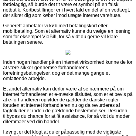
fordelagtig, så burde det tit være et symbol på en falsk
netbutik. Kortbestillinger er i hvert fald en del af en vedtægt,
der sikrer dig som køber imod uægte internet varehuse.
Generelt anbefaler vi køb med betalingskort eller
mobilbetaling. Som et alternativ kunne du vælge en løsning
som for eksempel ViaBill, for så vidt du gerne vil klare
betalingen senere.
Inden nogen handler på en internet virksomhed kunne de for
at være sikker gennemse forhandlerens
forretningsbetingelser, dog er det mange gange et
omfattende arbejde.
Et andet alternativ kan derfor være at se nærmere på om
internet forhandleren er e-mærke tilsluttet, som er et bevis på
at e-forhandleren opfylder de gældende danske regler,
foruden at internet forhandleren nu og da revurderes af
fagfolk der er inde i de gældende bestemmelser. Desuden
tilbydes du chance for at få assistance, for så vidt du møder
dilemmaer ved din handel.
I øvrigt er det klogt at du er påpasselig med de vigtigste