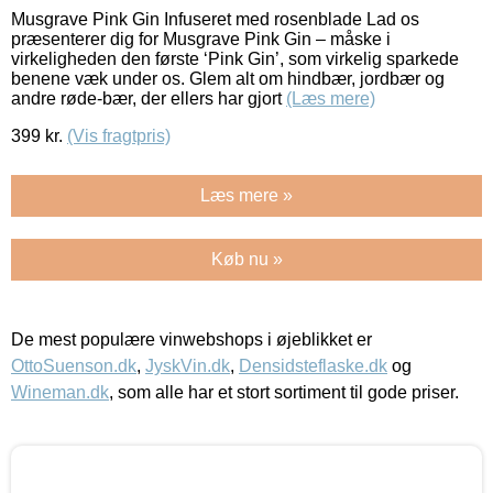
Musgrave Pink Gin Infuseret med rosenblade Lad os
præsenterer dig for Musgrave Pink Gin – måske i
virkeligheden den første ‘Pink Gin’, som virkelig sparkede
benene væk under os. Glem alt om hindbær, jordbær og
andre røde-bær, der ellers har gjort
(Læs mere)
399
kr.
(Vis fragtpris)
Læs mere »
Køb nu »
De mest populære vinwebshops i øjeblikket er
OttoSuenson.dk
,
JyskVin.dk
,
Densidsteflaske.dk
og
Wineman.dk
, som alle har et stort sortiment til gode priser.