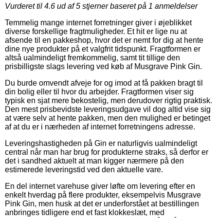
Vurderet til
4.6
ud af 5 stjerner baseret på
1
anmeldelser
Temmelig mange internet forretninger giver i øjeblikket
diverse forskellige fragtmuligheder. Et hit er lige nu at
afsende til en pakkeshop, hvor det er nemt for dig at hente
dine nye produkter på et valgfrit tidspunkt. Fragtformen er
altså ualmindeligt fremkommelig, samt tit tillige den
prisbilligste slags levering ved køb af Musgrave Pink Gin.
Du burde omvendt afveje for og imod at få pakken bragt til
din bolig eller til hvor du arbejder. Fragtformen viser sig
typisk en sjat mere bekostelig, men derudover rigtig praktisk.
Den mest prisbevidste leveringsudgave vil dog altid vise sig
at være selv at hente pakken, men den mulighed er betinget
af at du er i nærheden af internet forretningens adresse.
Leveringshastigheden på Gin er naturligvis ualmindeligt
central når man har brug for produkterne straks, så derfor er
det i sandhed aktuelt at man kigger nærmere på den
estimerede leveringstid ved den aktuelle vare.
En del internet varehuse giver løfte om levering efter en
enkelt hverdag på flere produkter, eksempelvis Musgrave
Pink Gin, men husk at det er underforstået at bestillingen
anbringes tidligere end et fast klokkeslæt, med