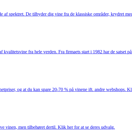
 af spektret. De tilbyder dig vine fra de klassiske områder, krydret med
kvalitetsvine fra hele verden. Fra firmaets start i 1982 har de satset p
netpriser, og at du kan spare 20-70 % på vinene ift. andre webshops. Kli
e vinen, men tilbehøret dertil. Klik her for at se deres udvalg.