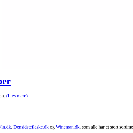
per
ion.
(Læs mere)
Vin.dk
,
Densidsteflaske.dk
og
Wineman.dk
, som alle har et stort sortime