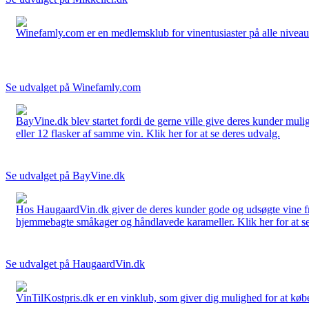
Winefamly.com er en medlemsklub for vinentusiaster på alle niveauer
Se udvalget på Winefamly.com
BayVine.dk blev startet fordi de gerne ville give deres kunder muli
eller 12 flasker af samme vin. Klik her for at se deres udvalg.
Se udvalget på BayVine.dk
Hos HaugaardVin.dk giver de deres kunder gode og udsøgte vine fra 
hjemmebagte småkager og håndlavede karameller. Klik her for at se
Se udvalget på HaugaardVin.dk
VinTilKostpris.dk er en vinklub, som giver dig mulighed for at købe 