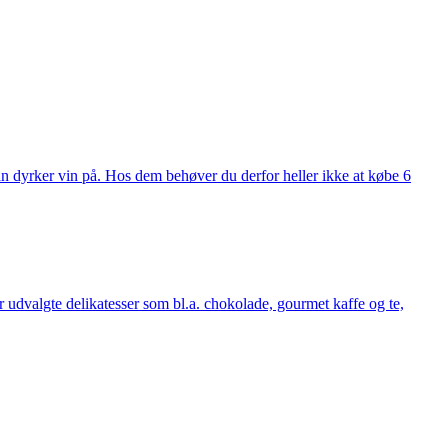
man dyrker vin på. Hos dem behøver du derfor heller ikke at købe 6
udvalgte delikatesser som bl.a. chokolade, gourmet kaffe og te,