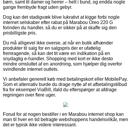
børn, samt til damer og herrer – helt i bund, og endda nogle
gange frembyde fragt uden gebyr.
Dog kan det stadigvæk blive lukrativt at kigge forbi nogle
internet selskaber efter rabat på Marabou Oreo 220 G
forinden du handler, så du er sikker på at skaffe sig den
prisbilligste pris.
Du må alligevel ikke overse, at når en butik afhænder
produkter til salg for en salgspris der er ufattelig
fremragende, så kan det tit være en indikation på en
snydagtig e-handler. Shopping med kort er ikke desto
mindre omsluttet af en anordning, som hjælper dig overfor
svindlende internet outlets.
Vi anbefaler generelt køb med betalingskort eller MobilePay.
Som et alternativ burde du drage nytte af et afbetalingstilbud
fra for eksempel ViaBill, ifald du efterspørger at afdrage
regningen over flere uger.
Forud for at nogen bestiller i en Marabou internet shop kan
man til hver en tid betragte webshoppens handelsvilkår, men
det er typisk ikke videre interessant.