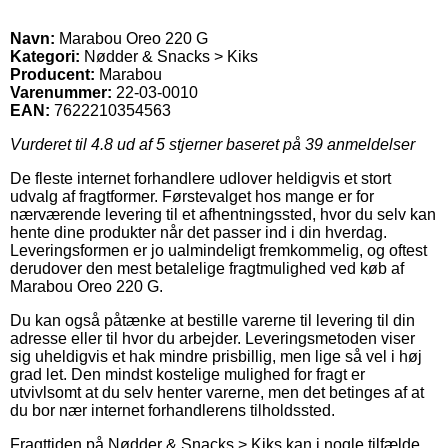
Navn:
Marabou Oreo 220 G
Kategori:
Nødder & Snacks > Kiks
Producent:
Marabou
Varenummer:
22-03-0010
EAN:
7622210354563
Vurderet til
4.8
ud af 5 stjerner baseret på
39
anmeldelser
De fleste internet forhandlere udlover heldigvis et stort
udvalg af fragtformer. Førstevalget hos mange er for
nærværende levering til et afhentningssted, hvor du selv kan
hente dine produkter når det passer ind i din hverdag.
Leveringsformen er jo ualmindeligt fremkommelig, og oftest
derudover den mest betalelige fragtmulighed ved køb af
Marabou Oreo 220 G.
Du kan også påtænke at bestille varerne til levering til din
adresse eller til hvor du arbejder. Leveringsmetoden viser
sig uheldigvis et hak mindre prisbillig, men lige så vel i høj
grad let. Den mindst kostelige mulighed for fragt er
utvivlsomt at du selv henter varerne, men det betinges af at
du bor nær internet forhandlerens tilholdssted.
Fragttiden på Nødder & Snacks > Kiks kan i nogle tilfælde