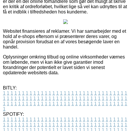
er der en del online forhandlere som gør det muligt at skrive
en kritik af ordreforløbet, hvilket lige så vel kan udnyttes til at
få et indblik i tilfredsheden hos kunderne.
Websitet finansieres af reklamer. Vi har samarbejder med et
hold af e-shops eftersom vi præsenterer deres varer, og
opnår provision forudsat en af vores besøgende laver en
handel.
Oplysninger omkring tilbud og online virksomheder værnes
om løbende, men vi kan ikke give garantier imod
forandringer der potentielt er lavet siden vi senest
opdaterede websitets data.
BITLY:
1
1
1
1
1
1
1
1
1
1
1
1
1
1
1
1
1
1
1
1
1
1
1
1
1
1
1
1
1
1
1
1
1
1
1
1
1
1
1
1
1
1
1
1
1
1
1
1
1
1
1
1
1
1
1
1
1
1
1
1
1
1
1
1
1
1
1
1
1
1
1
1
1
1
1
1
1
1
1
1
1
1
1
1
1
1
1
1
1
1
1
1
1
1
1
1
1
1
1
1
SPOTIFY:
1
1
1
1
1
1
1
1
1
1
1
1
1
1
1
1
1
1
1
1
1
1
1
1
1
1
1
1
1
1
1
1
1
1
1
1
1
1
1
1
1
1
1
1
1
1
1
1
1
1
1
1
1
1
1
1
1
1
1
1
1
1
1
1
1
1
1
1
1
1
1
1
1
1
1
1
1
1
1
1
1
1
1
1
1
1
1
1
1
1
1
1
1
1
1
1
1
1
1