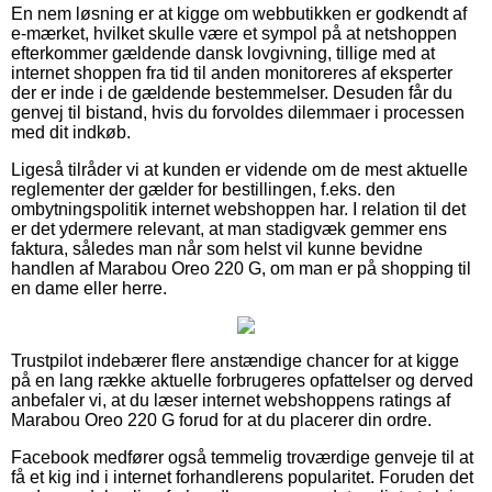
En nem løsning er at kigge om webbutikken er godkendt af
e-mærket, hvilket skulle være et sympol på at netshoppen
efterkommer gældende dansk lovgivning, tillige med at
internet shoppen fra tid til anden monitoreres af eksperter
der er inde i de gældende bestemmelser. Desuden får du
genvej til bistand, hvis du forvoldes dilemmaer i processen
med dit indkøb.
Ligeså tilråder vi at kunden er vidende om de mest aktuelle
reglementer der gælder for bestillingen, f.eks. den
ombytningspolitik internet webshoppen har. I relation til det
er det ydermere relevant, at man stadigvæk gemmer ens
faktura, således man når som helst vil kunne bevidne
handlen af Marabou Oreo 220 G, om man er på shopping til
en dame eller herre.
Trustpilot indebærer flere anstændige chancer for at kigge
på en lang række aktuelle forbrugeres opfattelser og derved
anbefaler vi, at du læser internet webshoppens ratings af
Marabou Oreo 220 G forud for at du placerer din ordre.
Facebook medfører også temmelig troværdige genveje til at
få et kig ind i internet forhandlerens popularitet. Foruden det