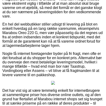
være ekstremt vigtig i tilfælde af at man absolut skal bruge
varerne om et øjeblik, så med det formål er det ganske klogt
at du ser nærmere på leveringstiden for den vedkommende
vare.
En hel del webbutikker stiller udsigt til levering på blot en
enkelt hverdag på en lang række varenumre, eksempelvis
Marabou Oreo 220 G, men vær påpasselig da det regnes ud
fra at ordren indsendes inden et konkret tidspunkt, med det
formål at de garanteret kan nå at få varerne ordnet forud for
at lagermedarbejderne tager hjem.
Nogle få internet foretagender byder på fri fragt, men ofte er
det forudsat at du shopper for en konkret pris. Alternativt bør
du overveje den mest betalelige leveringsmodel, hvilket i
mange tilfælde – hvad end man bor nær Taastrup,
Vordingborg eller Assens – vil blive at få fragtmanden til at
levere varerne til en pakkeshop.
Det har vist sig at være temmelig enkelt for internetbrugere
at sammenligne priser hos diverse online outlets, og af den
grund har flertallet af Marabou internet shops set sig tvunget
til at sænke priserne på en række af deres produkter – til