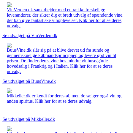
VinVerden.dk samarbejder med en række forskellige
leverandører, der sikrer dig et bredt udvalg af spændende vine,
der kan give fantastiske vinoplevelser. Klik her for at se deres
udvalg.
Se udvalget på VinVerden.dk
BuusVine.dk slår sig på at blive drevet ud fra sunde og
gennemskuelige købmandsprincipper, og levere god vin til
prisen. De finder deres vine hos mindre vinhuse/gårde
hovedsalig i Frankrig og i Italien. Klik her for at se deres
udvalg.
Se udvalget på BuusVine.dk
Mikkeller.dk er kendt for deres øl, men de sælger også vin og
anden spiritus. Klik her for at se deres udvalg.
Se udvalget på Mikkeller.dk