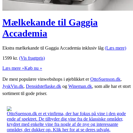
Mælkekande til Gaggia
Accademia
Ekstra mælkekande til Gaggia Accademia inklusiv låg
(Læs mere)
1599
kr.
(Vis fragtpris)
Læs mere »
Køb nu »
De mest populære vinwebshops i øjeblikket er
OttoSuenson.dk
,
JyskVin.dk
,
Densidsteflaske.dk
og
Wineman.dk
, som alle har et stort
sortiment til gode priser.
OttoSuenson.dk er et vinfirma, der har fokus på vine i den gode
ende af spektret. De tilbyder dig vine fra de klassiske områder,
krydret med enkelte vine fra nogle af de nye og interessante
områder, der dukker op. Klik her for at se deres udvalg.