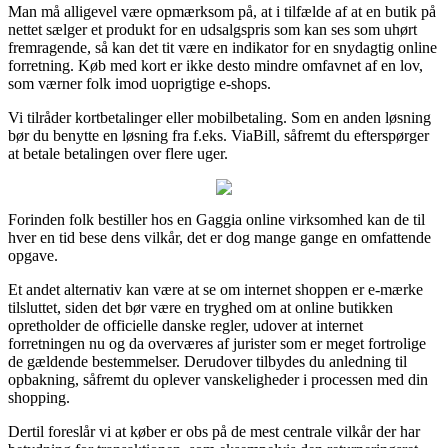
Man må alligevel være opmærksom på, at i tilfælde af at en butik på
nettet sælger et produkt for en udsalgspris som kan ses som uhørt
fremragende, så kan det tit være en indikator for en snydagtig online
forretning. Køb med kort er ikke desto mindre omfavnet af en lov,
som værner folk imod uoprigtige e-shops.
Vi tilråder kortbetalinger eller mobilbetaling. Som en anden løsning
bør du benytte en løsning fra f.eks. ViaBill, såfremt du efterspørger
at betale betalingen over flere uger.
Forinden folk bestiller hos en Gaggia online virksomhed kan de til
hver en tid bese dens vilkår, det er dog mange gange en omfattende
opgave.
Et andet alternativ kan være at se om internet shoppen er e-mærke
tilsluttet, siden det bør være en tryghed om at online butikken
opretholder de officielle danske regler, udover at internet
forretningen nu og da overværes af jurister som er meget fortrolige
de gældende bestemmelser. Derudover tilbydes du anledning til
opbakning, såfremt du oplever vanskeligheder i processen med din
shopping.
Dertil foreslår vi at køber er obs på de mest centrale vilkår der har