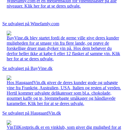
Winefamly.com er en medlemsklub for vinentusiaster på alle
niveauer. Klik her for at se deres udvalg.
Se udvalget på Winefamly.com
BayVine.dk blev startet fordi de gerne ville give deres kunder
muligheden for at smage vin fra flere lande, og prøve de
forskellige druer man dyrker vin på. Hos dem behøver du
derfor heller ikke at købe 6 eller 12 flasker af samme vin. Klik
her for at se deres udvalg.
Se udvalget på BayVine.dk
Hos HaugaardVin.dk giver de deres kunder gode og udsøgte
vine fra Frankrig, Australien, USA, Italien og resten af verden.
Hertil kommer udvalgte delikatesser som bl.a. chokolade,
gourmet kaffe og te, hjemmebagte småkager og håndlavede
karameller. Klik her for at se deres udvalg.
Se udvalget på HaugaardVin.dk
VinTilKostpris.dk er en vinklub, som giver dig mulighed for at