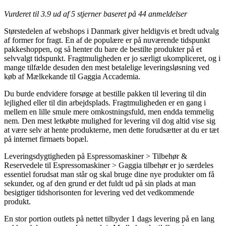
Vurderet til
3.9
ud af 5 stjerner baseret på
44
anmeldelser
Størstedelen af webshops i Danmark giver heldigvis et bredt udvalg
af former for fragt. En af de populære er på nuværende tidspunkt
pakkeshoppen, og så henter du bare de bestilte produkter på et
selvvalgt tidspunkt. Fragtmuligheden er jo særligt ukompliceret, og i
mange tilfælde desuden den mest betalelige leveringsløsning ved
køb af Mælkekande til Gaggia Accademia.
Du burde endvidere forsøge at bestille pakken til levering til din
lejlighed eller til din arbejdsplads. Fragtmuligheden er en gang i
mellem en lille smule mere omkostningsfuld, men endda temmelig
nem. Den mest letkøbte mulighed for levering vil dog altid vise sig
at være selv at hente produkterne, men dette forudsætter at du er tæt
på internet firmaets bopæl.
Leveringsdygtigheden på Espressomaskiner > Tilbehør &
Reservedele til Espressomaskiner > Gaggia tilbehør er jo særdeles
essentiel forudsat man står og skal bruge dine nye produkter om få
sekunder, og af den grund er det fuldt ud på sin plads at man
besigtiger tidshorisonten for levering ved det vedkommende
produkt.
En stor portion outlets på nettet tilbyder 1 dags levering på en lang