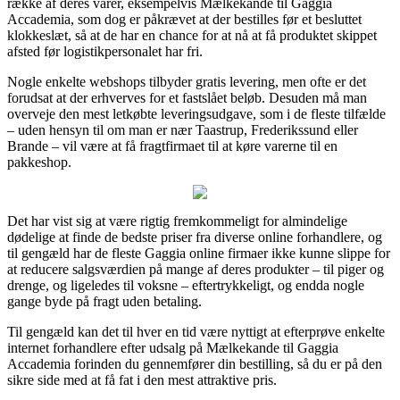
række af deres varer, eksempelvis Mælkekande til Gaggia
Accademia, som dog er påkrævet at der bestilles før et besluttet
klokkeslæt, så at de har en chance for at nå at få produktet skippet
afsted før logistikpersonalet har fri.
Nogle enkelte webshops tilbyder gratis levering, men ofte er det
forudsat at der erhverves for et fastslået beløb. Desuden må man
overveje den mest letkøbte leveringsudgave, som i de fleste tilfælde
– uden hensyn til om man er nær Taastrup, Frederikssund eller
Brande – vil være at få fragtfirmaet til at køre varerne til en
pakkeshop.
Det har vist sig at være rigtig fremkommeligt for almindelige
dødelige at finde de bedste priser fra diverse online forhandlere, og
til gengæld har de fleste Gaggia online firmaer ikke kunne slippe for
at reducere salgsværdien på mange af deres produkter – til piger og
drenge, og ligeledes til voksne – eftertrykkeligt, og endda nogle
gange byde på fragt uden betaling.
Til gengæld kan det til hver en tid være nyttigt at efterprøve enkelte
internet forhandlere efter udsalg på Mælkekande til Gaggia
Accademia forinden du gennemfører din bestilling, så du er på den
sikre side med at få fat i den mest attraktive pris.