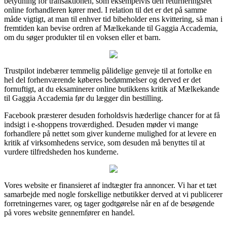
betydning for transaktionen, som eksempelvis den returneringsret
online forhandleren kører med. I relation til det er det på samme
måde vigtigt, at man til enhver tid bibeholder ens kvittering, så man i
fremtiden kan bevise ordren af Mælkekande til Gaggia Accademia,
om du søger produkter til en voksen eller et barn.
Trustpilot indebærer temmelig pålidelige genveje til at fortolke en
hel del forhenværende køberes bedømmelser og derved er det
fornuftigt, at du eksaminerer online butikkens kritik af Mælkekande
til Gaggia Accademia før du lægger din bestilling.
Facebook præsterer desuden forholdsvis hæderlige chancer for at få
indsigt i e-shoppens troværdighed. Desuden møder vi mange
forhandlere på nettet som giver kunderne mulighed for at levere en
kritik af virksomhedens service, som desuden må benyttes til at
vurdere tilfredsheden hos kunderne.
Vores website er finansieret af indtægter fra annoncer. Vi har et tæt
samarbejde med nogle forskellige netbutikker derved at vi publicerer
forretningernes varer, og tager godtgørelse når en af de besøgende
på vores website gennemfører en handel.