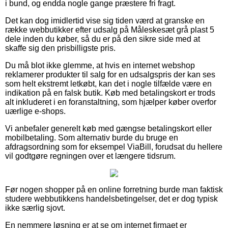
i bund, og endda nogle gange præstere fri fragt.
Det kan dog imidlertid vise sig tiden værd at granske en
række webbutikker efter udsalg på Måleskesæt grå plast 5
dele inden du køber, så du er på den sikre side med at
skaffe sig den prisbilligste pris.
Du må blot ikke glemme, at hvis en internet webshop
reklamerer produkter til salg for en udsalgspris der kan ses
som helt ekstremt letkøbt, kan det i nogle tilfælde være en
indikation på en falsk butik. Køb med betalingskort er trods
alt inkluderet i en foranstaltning, som hjælper køber overfor
uærlige e-shops.
Vi anbefaler generelt køb med gængse betalingskort eller
mobilbetaling. Som alternativ burde du bruge en
afdragsordning som for eksempel ViaBill, forudsat du hellere
vil godtgøre regningen over et længere tidsrum.
Før nogen shopper på en online forretning burde man faktisk
studere webbutikkens handelsbetingelser, det er dog typisk
ikke særlig sjovt.
En nemmere løsning er at se om internet firmaet er