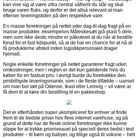
kan vise sig at være ultra central såfremt du står og skal
bruge varen fluks, og derfor er det altså relevant at man
efterser leveringstiden på den respektive vare.
En masse forretninger på nettet yder dag-til-dag fragt på en
masse produkter, eksempelvis Måleskesæt grå plast 5 dele,
men som ikke desto mindre er påkrævet at du når at bestille
forud for et fast tidspunkt, så at de har en chance for at nå at
få produkterne afsted inden logistikpersonalet drager
hjemad.
Nogle enkelte forretninger på nettet garanterer fragt uden
omkostninger, men i reglen er det kun gældende hvis du
køber for en fastsat pris. I øvrigt burde du foretrække den
prisbilligste leveringsmanér, som i de fleste tilfælde – uanset
om man bor tæt på Odense, Ikast eller Lemvig – vil være at
få dem til at køre din bestilling til en pakkeshop.
Det er efterhånden super ukompliceret for enhver at finde
frem til de bedste priser hos flere internet varehuse, og på
grund af dette har de fleste online forretninger ikke kunne
slippe for at trykke prisniveauet på specielt deres bedst i test
produkter – til børn og babyer, og tillige også til voksne – helt