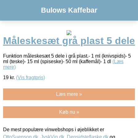
Bulows Kaffebar
Måleskesæt grå plast 5 dele
Funktion måleskesæt 5 dele i grå plast.- 1 ml (knivspids)- 5
ml (teske)- 15 ml (spiseske)- 50 ml (kaffemål)- 1 dl
(Læs
mere)
19
kr.
(Vis fragtpris)
Læs mere »
Køb nu »
De mest populære vinwebshops i øjeblikket er
OttoSuenson.dk
,
JyskVin.dk
,
Densidsteflaske.dk
og