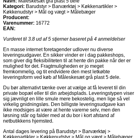
Navn:
Måleskesæt grå plast 5 dele
Kategori:
Barudstyr > Barværktøj > Køkkenartikler >
Køkkenudstyr > Mål og vægt > Målebæger
Producent:
Varenummer:
16772
EAN:
Vurderet til
3.8
ud af 5 stjerner baseret på
4
anmeldelser
En masse internet foretagender udlover nu diverse
leveringsudgaver. En sikker vinder er i dag pakkeshops,
som giver dig fleksibiliteten til at hente din pakke når der er
mulighed for det. Fragtmuligheden er jo meget
fremkommelig, og tit endvidere den mest letkøbte
leveringsform ved køb af Måleskesæt grå plast 5 dele.
Du bør alternativt tænke over at vælge at få leveret til din
private bopæl eller til din arbejdsplads. Leveringstypen viser
sig jævnligt en lille smule mere bekostelig, men lige så vel
virkelig gnidningsløs. Den billigste leveringsudgave kan
ikke modsiges at være at hente varerne selv, men den
løsning står og falder med at du bor i kort afstand af
netbutikkens hjemsted.
Antal dages levering på Barudstyr > Barværktøj >
Køkkenartikler > Køkkenudstyr > Mål og vægt > Målebæger