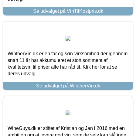
Se udvalget på VinTilKostpris.dk
WintherVin.dk er en far og søn-virksomhed der igennem
snart 11 år har akkumuleret et stort sortiment af
kvalitetsvin til priser alle har råd til. Klik her for at se
deres udvalg.
Se udvalget på WintherVin.dk
WineGuys.dk er stiftet af Kristian og Jan i 2016 med en
ambition om at levere god vin, som de selv kan stå inde