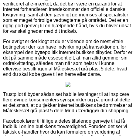
verificeret af e-mærket, da det bør være en garanti for at
internet forhandleren imødekommer den officielle danske
lovgivning, samt at den jævnligt gennemses af specialister
som er meget fortrolige vedtægterne på området. Det er en
rigtig god genvej til en hjælpende hånd, hvis du bliver udsat
for vanskeligheder med dit indkøb.
For øvrigt er det klogt at du er vidende om de mest vitale
betingelser der kan have indvirkning på transaktionen, for
eksempel den byttepolitik internet butikken tilbyder. Derfor er
det på samme måde essesentielt, at man altid gemmer sin
ordrekvittering, således man når som helst vil kunne
eftervise bestillingen af Måleskesæt grå plast 5 dele, hvad
end du skal købe gave til en herre eller dame.
Trustpilot tilbyder sådan set habile løsninger til at inspicere
flere øvrige konsumenters synspunkter og på grund af dette
er det smart, at du tjekker internet butikkens bedømmelser af
Måleskesæt grå plast 5 dele før du færdiggør din shopping.
Facebook fører til tillige aldeles tiltalende genveje til at få
indblik i online butikkens troværdighed. Foruden det ser vi
faktisk e-handler hvor du kan formulere en vurdering af