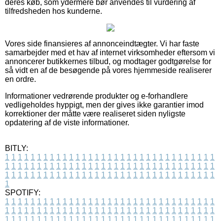
deres køb, som ydermere bør anvendes til vurdering af
tilfredsheden hos kunderne.
Vores side finansieres af annonceindtægter. Vi har faste
samarbejder med et hav af internet virksomheder eftersom vi
annoncerer butikkernes tilbud, og modtager godtgørelse for
så vidt en af de besøgende på vores hjemmeside realiserer
en ordre.
Informationer vedrørende produkter og e-forhandlere
vedligeholdes hyppigt, men der gives ikke garantier imod
korrektioner der måtte være realiseret siden nyligste
opdatering af de viste informationer.
BITLY:
1
1
1
1
1
1
1
1
1
1
1
1
1
1
1
1
1
1
1
1
1
1
1
1
1
1
1
1
1
1
1
1
1
1
1
1
1
1
1
1
1
1
1
1
1
1
1
1
1
1
1
1
1
1
1
1
1
1
1
1
1
1
1
1
1
1
1
1
1
1
1
1
1
1
1
1
1
1
1
1
1
1
1
1
1
1
1
1
1
1
1
1
1
1
1
1
1
1
1
1
SPOTIFY:
1
1
1
1
1
1
1
1
1
1
1
1
1
1
1
1
1
1
1
1
1
1
1
1
1
1
1
1
1
1
1
1
1
1
1
1
1
1
1
1
1
1
1
1
1
1
1
1
1
1
1
1
1
1
1
1
1
1
1
1
1
1
1
1
1
1
1
1
1
1
1
1
1
1
1
1
1
1
1
1
1
1
1
1
1
1
1
1
1
1
1
1
1
1
1
1
1
1
1