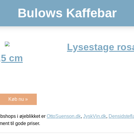
Bulows Kaffebar
Lysestage ros
,5 cm
Køb nu »
shops i øjeblikket er
OttoSuenson.dk
,
JyskVin.dk
,
Densidstefl
ment til gode priser.