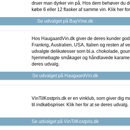
druer man dyrker vin på. Hos dem behøver du der
købe 6 eller 12 flasker af samme vin. Klik her fo
Se udvalget på BayVine.dk
Hos HaugaardVin.dk giver de deres kunder gode
Frankrig, Australien, USA, Italien og resten af v
udvalgte delikatesser som bl.a. chokolade, gourm
hjemmebagte småkager og håndlavede karameller
deres udvalg.
Se udvalget på HaugaardVin.dk
VinTilKostpris.dk er en vinklub, som giver dig m
til indkøbspriser. Klik her for at se deres udvalg.
Se udvalget på VinTilKostpris.dk