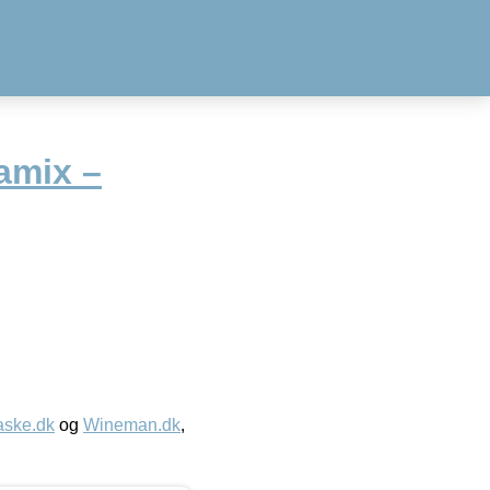
amix –
aske.dk
og
Wineman.dk
,