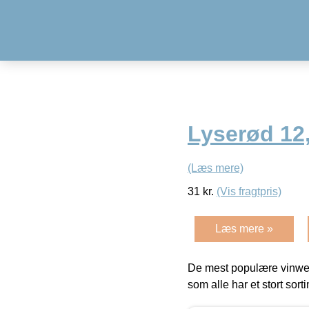
Lyserød 12
(Læs mere)
31
kr.
(Vis fragtpris)
Læs mere »
De mest populære vinweb
som alle har et stort sorti