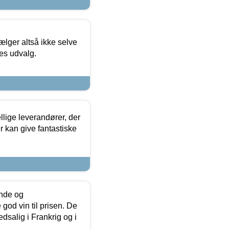
ælger altså ikke selve
res udvalg.
lige leverandører, der
r kan give fantastiske
unde og
od vin til prisen. De
dsalig i Frankrig og i