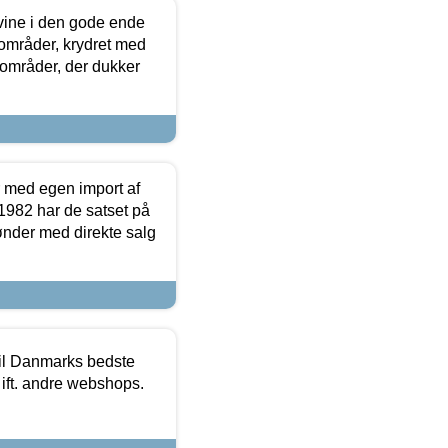
 vine i den gode ende
e områder, krydret med
 områder, der dukker
r med egen import af
i 1982 har de satset på
ønder med direkte salg
 til Danmarks bedste
 ift. andre webshops.