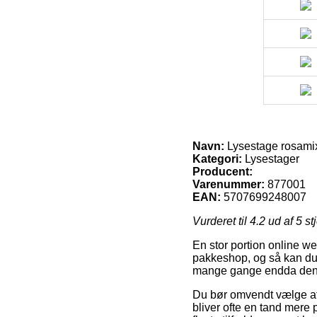
Navn:
Lysestage rosami
Kategori:
Lysestager
Producent:
Varenummer:
877001
EAN:
5707699248007
Vurderet til
4.2
ud af 5 st
En stor portion online we
pakkeshop, og så kan du b
mange gange endda den m
Du bør omvendt vælge at b
bliver ofte en tand mere 