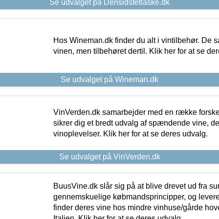
Se udvalget på Densidsteflaske.dk
Hos Wineman.dk finder du alt i vintilbehør. De s
vinen, men tilbehøret dertil. Klik her for at se de
Se udvalget på Wineman.dk
VinVerden.dk samarbejder med en række forskel
sikrer dig et bredt udvalg af spændende vine, de
vinoplevelser. Klik her for at se deres udvalg.
Se udvalget på VinVerden.dk
BuusVine.dk slår sig på at blive drevet ud fra s
gennemskuelige købmandsprincipper, og levere g
finder deres vine hos mindre vinhuse/gårde hove
Italien. Klik her for at se deres udvalg.