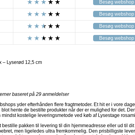
Besøg webshop
Besøg webshop
Besøg webshop
Besøg webshop
x – Lyserød 12,5 cm
jerner baseret på
29
anmeldelser
bshops yder efterhånden flere fragtmetoder. Et hit er i vore dage a
lot hente de bestilte produkter når der er mulighed for det. Den
indst kostelige leveringsmetode ved køb af Lysestage rosami
estille pakken til levering til din hjemmeadresse eller ud til di
pebret, men ligeledes ultra fremkommelig. Den prisbilligste lever