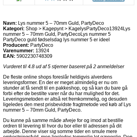
Navn:
Lys nummer 5 – 70mm Guld, PartyDeco
Kategori:
Shop > Kagepynt > Kagelys
PartyDeco
13924
Lys
nummer 5 – 70mm Guld, PartyDeco
Lys nummer 5
PartyDeco guld fødselsdag lys nummer 5 er ideel
Producent:
PartyDeco
Varenummer:
13924
EAN:
5902230748309
Vurderet til
4.8
ud af 5 stjerner baseret på
2
anmeldelser
De fleste online shops foreslår heldigvis alverdens
leveringsformer. En der er meget almindelig er nu om
stunder at få sendt til en pakkeshop, og så kan du bare gå
forbi efter de bestilte varer når du har mulighed for det.
Leveringsmetoden er altså ret fremkommelig, og desuden
ligeledes den mest prisbevidste fragtmetode ved køb af Lys
nummer 5 – 70mm Guld, PartyDeco.
Du kunne på samme måde afveje for og imod at bestille
ordren til levering til hvor du bor eller til adressen på dit
arbejde. Denne viser sig somme tider en smule mere
omkostningsfuld, men ligeledes temmelig let gængelig. Den