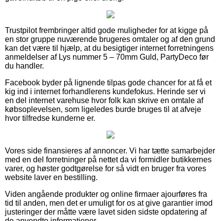
Trustpilot frembringer altid gode muligheder for at kigge på
en stor gruppe nuværende brugeres omtaler og af den grund
kan det være til hjælp, at du besigtiger internet forretningens
anmeldelser af Lys nummer 5 – 70mm Guld, PartyDeco før
du handler.
Facebook byder på lignende tilpas gode chancer for at få et
kig ind i internet forhandlerens kundefokus. Herinde ser vi
en del internet varehuse hvor folk kan skrive en omtale af
købsoplevelsen, som ligeledes burde bruges til at afveje
hvor tilfredse kunderne er.
Vores side finansieres af annoncer. Vi har tætte samarbejder
med en del forretninger på nettet da vi formidler butikkernes
varer, og høster godtgørelse for så vidt en bruger fra vores
website laver en bestilling.
Viden angående produkter og online firmaer ajourføres fra
tid til anden, men det er umuligt for os at give garantier imod
justeringer der måtte være lavet siden sidste opdatering af
de anvendte informationer.