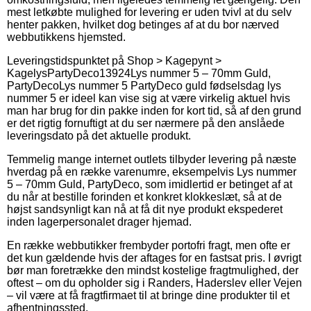
mest letkøbte mulighed for levering er uden tvivl at du selv
henter pakken, hvilket dog betinges af at du bor nærved
webbutikkens hjemsted.
Leveringstidspunktet på
Shop > Kagepynt >
Kagelys
PartyDeco
13924
Lys nummer 5 – 70mm Guld,
PartyDeco
Lys nummer 5 PartyDeco guld fødselsdag lys
nummer 5 er ideel kan vise sig at være virkelig aktuel hvis
man har brug for din pakke inden for kort tid, så af den grund
er det rigtig fornuftigt at du ser nærmere på den anslåede
leveringsdato på det aktuelle produkt.
Temmelig mange internet outlets tilbyder levering på næste
hverdag på en række varenumre, eksempelvis Lys nummer
5 – 70mm Guld, PartyDeco, som imidlertid er betinget af at
du når at bestille forinden et konkret klokkeslæt, så at de
højst sandsynligt kan nå at få dit nye produkt ekspederet
inden lagerpersonalet drager hjemad.
En række webbutikker frembyder portofri fragt, men ofte er
det kun gældende hvis der aftages for en fastsat pris. I øvrigt
bør man foretrække den mindst kostelige fragtmulighed, der
oftest – om du opholder sig i Randers, Haderslev eller Vejen
– vil være at få fragtfirmaet til at bringe dine produkter til et
afhentningssted.