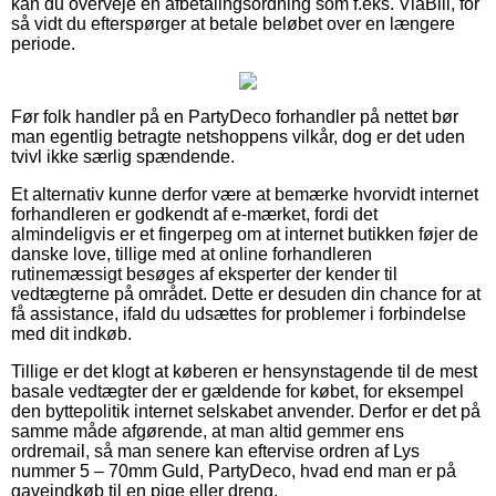
kan du overveje en afbetalingsordning som f.eks. ViaBill, for
så vidt du efterspørger at betale beløbet over en længere
periode.
Før folk handler på en PartyDeco forhandler på nettet bør
man egentlig betragte netshoppens vilkår, dog er det uden
tvivl ikke særlig spændende.
Et alternativ kunne derfor være at bemærke hvorvidt internet
forhandleren er godkendt af e-mærket, fordi det
almindeligvis er et fingerpeg om at internet butikken føjer de
danske love, tillige med at online forhandleren
rutinemæssigt besøges af eksperter der kender til
vedtægterne på området. Dette er desuden din chance for at
få assistance, ifald du udsættes for problemer i forbindelse
med dit indkøb.
Tillige er det klogt at køberen er hensynstagende til de mest
basale vedtægter der er gældende for købet, for eksempel
den byttepolitik internet selskabet anvender. Derfor er det på
samme måde afgørende, at man altid gemmer ens
ordremail, så man senere kan eftervise ordren af Lys
nummer 5 – 70mm Guld, PartyDeco, hvad end man er på
gaveindkøb til en pige eller dreng.