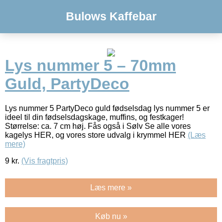
Bulows Kaffebar
Lys nummer 5 – 70mm
Guld, PartyDeco
Lys nummer 5 PartyDeco guld fødselsdag lys nummer 5 er
ideel til din fødselsdagskage, muffins, og festkager!
Størrelse: ca. 7 cm høj. Fås også i Sølv Se alle vores
kagelys HER, og vores store udvalg i krymmel HER
(Læs
mere)
9
kr.
(Vis fragtpris)
Læs mere »
Køb nu »