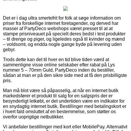
Det er i dag ultra smertefrit for folk at søge information om
priser fra forskellige internet foretagender, og derved har
masser af PartyDeco webshops været presset til at at
stampe prisniveauet på specielt deres bedst i test produkter
– til drenge og piger, og ligeledes også til kvinder og mænd
– voldsomt, og endda nogle gange byde på levering uden
gebyr.
Trods dette kan det til hver en tid blive tiden værd at
sammenligne visse online selskaber efter rabat på Lys
nummer 5 – 70mm Guld, PartyDeco inden du bestiller,
sådan at man er på den sikre side med at få den prisbilligste
pris.
Man må blot være så påpasselig, at når en internet butik
markedsfører et produkt til salg for en salgspris der er
besynderligt letkøbt, er det undertiden være en indikator for
en snydagtig internet butik. Bestillinger med betalingskort er
i hvert fald omsluttet af en bestemmelse, som støtter os
overfor uoprigtige netbutikker.
Vi anbefaler bestillinger med kort eller MobilePay. Alternativt