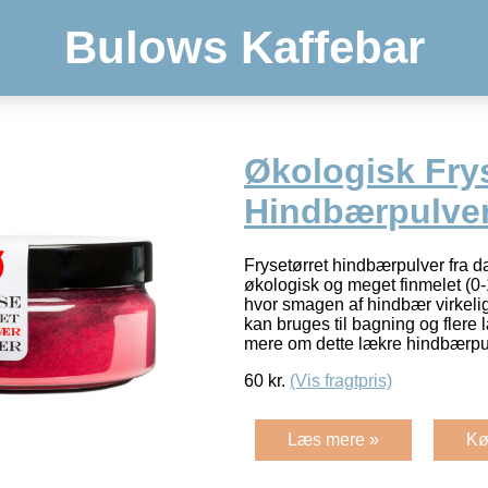
Bulows Kaffebar
Økologisk Frys
Hindbærpulver
Frysetørret hindbærpulver fra
økologisk og meget finmelet (0
hvor smagen af hindbær virkelig
kan bruges til bagning og flere
mere om dette lækre hindbærp
60
kr.
(Vis fragtpris)
Læs mere »
Kø