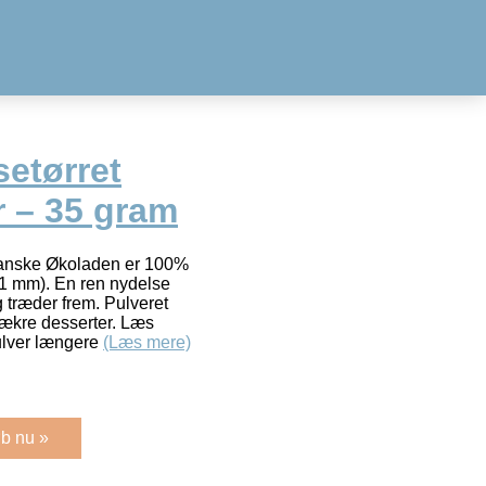
etørret
 – 35 gram
 danske Økoladen er 100%
-1 mm). En ren nydelse
 træder frem. Pulveret
 lækre desserter. Læs
ulver længere
(Læs mere)
b nu »