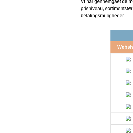
Vi har gennemgået de mes
prisniveau, sortimentstø
betalingsmuligheder.
Websh