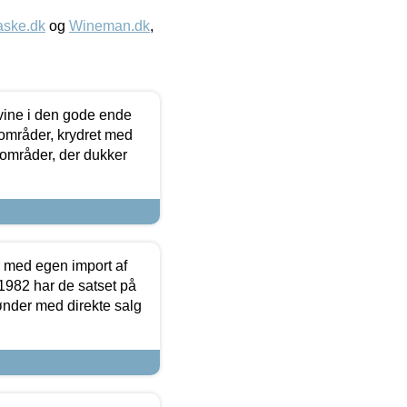
aske.dk
og
Wineman.dk
,
 vine i den gode ende
e områder, krydret med
 områder, der dukker
r med egen import af
i 1982 har de satset på
ønder med direkte salg