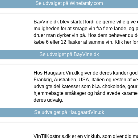
Se udvalget på Winefamly.com
BayVine.dk blev startet fordi de gerne ville give
muligheden for at smage vin fra flere lande, og p
druer man dyrker vin på. Hos dem behøver du der
købe 6 eller 12 flasker af samme vin. Klik her fo
Se udvalget på BayVine.dk
Hos HaugaardVin.dk giver de deres kunder gode
Frankrig, Australien, USA, Italien og resten af v
udvalgte delikatesser som bl.a. chokolade, gourm
hjemmebagte småkager og håndlavede karameller
deres udvalg.
Se udvalget på HaugaardVin.dk
VinTilKostpris.dk er en vinklub, som giver dig m