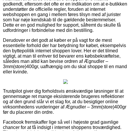
godkendt, eftersom det ofte er en indikation om at e-butikken
understøtter de officielle regler, foruden at internet
webshoppen en gang i mellem føres tilsyn med af jurister
som har nøje kendskab til de gældende bestemmelser.
Dette er en god mulighed for support, såfremt du skulle få
udfordringer i forbindelse med din bestilling.
Derudover er det godt at køber er på vagt for de mest
essentielle forhold der har betydning for købet, eksempelvis
den byttepolitik internet shoppen lover. Her er det tilmed
vigtigt, at man til enhver tid bevarer ens købsbekræftelse,
således man altid kan bevise ordren af Ægnudler –
3mm(store)400gr, uafhængig om du skal shoppe til en mand
eller kvinde.
Trustpilot giver dig forholdsvis ønskværdige løsninger til at
gennemsøge ret mange eksisterende brugeres reflektioner
og af den grund slår vi et slag for, at du besigtiger online
virksomhedens vurderinger af Ægnudler – 3mm(store)400gr
før du placerer din ordre.
Facebook fremskaffer lige så vel i højeste grad gavnlige
chancer for at få indsigt i internet shoppens troværdighed.