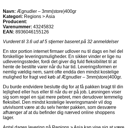
Navn:
Ægnudler – 3mm(store)400gr
Kategori:
Regions > Asia
Producent:
Varenummer:
43245832
EAN:
8936046155126
Vurderet til
3.6
ud af 5 stjerner baseret på
32
anmeldelser
En stor portion internet firmaer udlover nu til dags en hel del
forskellige leveringsmuligheder. En sikker vinder er lige nu
udleveringssteder, fordi det giver dig fuld fleksibilitet til at
hente de bestilte varer når du har tid. Leveringsformen er
nemlig vældig nem, samt ofte endda den mindst kostelige
mulighed for fragt ved køb af Ægnudler – 3mm(store)400gr.
Du burde endvidere beslutte dig for at få pakken bragt til din
lejlighed eller hus eller til når du er på job. Løsningen viser
sig som regel en sjat mere pebret, men derudover temmelig
fleksibel. Den mindst kostelige leveringsmanér vil dog
utvivlsomt være at du selv henter pakken, som desværre
afhænger af at du befinder dig nærved online shoppens
lager.
Antal dages levering på Regions > Asia kan vise sig at være