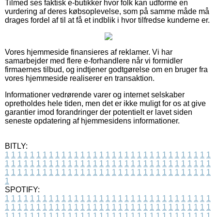
Tilmed ses faktisk e-butikker hvor folk kan udforme en
vurdering af deres købsoplevelse, som på samme måde må
drages fordel af til at få et indblik i hvor tilfredse kunderne er.
Vores hjemmeside finansieres af reklamer. Vi har
samarbejder med flere e-forhandlere når vi formidler
firmaernes tilbud, og indtjener godtgørelse om en bruger fra
vores hjemmeside realiserer en transaktion.
Informationer vedrørende varer og internet selskaber
opretholdes hele tiden, men det er ikke muligt for os at give
garantier imod forandringer der potentielt er lavet siden
seneste opdatering af hjemmesidens informationer.
BITLY:
1
1
1
1
1
1
1
1
1
1
1
1
1
1
1
1
1
1
1
1
1
1
1
1
1
1
1
1
1
1
1
1
1
1
1
1
1
1
1
1
1
1
1
1
1
1
1
1
1
1
1
1
1
1
1
1
1
1
1
1
1
1
1
1
1
1
1
1
1
1
1
1
1
1
1
1
1
1
1
1
1
1
1
1
1
1
1
1
1
1
1
1
1
1
1
1
1
1
1
1
SPOTIFY:
1
1
1
1
1
1
1
1
1
1
1
1
1
1
1
1
1
1
1
1
1
1
1
1
1
1
1
1
1
1
1
1
1
1
1
1
1
1
1
1
1
1
1
1
1
1
1
1
1
1
1
1
1
1
1
1
1
1
1
1
1
1
1
1
1
1
1
1
1
1
1
1
1
1
1
1
1
1
1
1
1
1
1
1
1
1
1
1
1
1
1
1
1
1
1
1
1
1
1