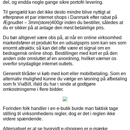
del, og endda nogle gange sikre portofri levering.
Til gengæld kan det ikke desto mindre blive nyttigt at
efterprøve et par internet shops i Danmark efter rabat på
Ægnudler – 3mm(store)400gr inden du bestiller, således at
du er sikker på at antage den mest betalelige pris.
Du bør alligevel være obs på, at når en online virksomhed
markedsfører et produkt for en udsalgspris som kan ses som
enormt attraktiv, så kan det ofte være et signal om en
bedragerisk online shop. Bestillinger med kort er på den
anden side omsluttet af en anordning, hvilket værner os
overfor snydagtige internet outlets.
Generelt tilråder vi køb med kort eller mobilbetaling. Som en
alternativ mulighed kunne du vælge en løsning på afbetaling
som fx ViaBill, ifald du har i sinde at godtgøre
omkostningerne i flere bidder.
Forinden folk handler i en e-butik burde man faktisk tage
stilling til virksomhedens regler, dog er det i reglen ikke
videre spændende.
Alternativet er at se hvorvidt e-shoppen er e-mærke