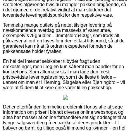
særdeles afgørende hvis du mangler pakken omgående, så
i det øjemed er det relativt vigtigt at man studerer det
forventede leveringstidspunkt for den respektive vare.
Temmelig mange outlets på nettet tilsiger levering på
næstkommende hverdag på massevis af varenumre,
eksempelvis Ægnudler – 3mm(store)400gr, som trods alt
påkræver at ordren laves forinden et fast tidspunkt, så at de
garanteret kan nå at få ordren ekspederet forinden de
pakkeansatte holder fyraften.
En hel del internet selskaber tilbyder fragt uden
omkostninger, men i reglen kun såfremt man handler for en
konkret pris. Som alternativ skal man tage den mest
prisbevidste leveringsløsning, som i de fleste tilfælde –
uanset om man er i Herning, Slagelse eller Bjerringbro – vil
være at få dem til at køre dine varer til en pakkeshop.
Det er efterhånden temmelig problemfrit for os alle at søge
information om priser i blandt diverse online webshops, og
altså har masser af online forhandlere set sig nødsaget til at
tvinge salgsværdien på en række af deres produkter – til
babyer og børn, og tillige også til mænd og kvinder – en hel