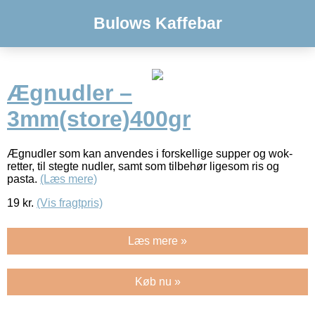
Bulows Kaffebar
Ægnudler –
3mm(store)400gr
Ægnudler som kan anvendes i forskellige supper og wok-
retter, til stegte nudler, samt som tilbehør ligesom ris og
pasta.
(Læs mere)
19
kr.
(Vis fragtpris)
Læs mere »
Køb nu »