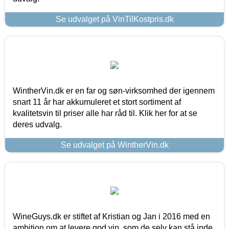
Se udvalget på VinTilKostpris.dk
WintherVin.dk er en far og søn-virksomhed der igennem
snart 11 år har akkumuleret et stort sortiment af
kvalitetsvin til priser alle har råd til. Klik her for at se
deres udvalg.
Se udvalget på WintherVin.dk
WineGuys.dk er stiftet af Kristian og Jan i 2016 med en
ambition om at levere god vin, som de selv kan stå inde