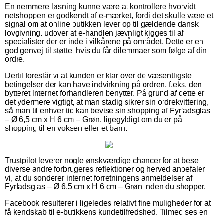
En nemmere løsning kunne være at kontrollere hvorvidt
netshoppen er godkendt af e-mærket, fordi det skulle være et
signal om at online butikken lever op til gældende dansk
lovgivning, udover at e-handlen jævnligt kigges til af
specialister der er inde i vilkårene på området. Dette er en
god genvej til støtte, hvis du får dilemmaer som følge af din
ordre.
Dertil foreslår vi at kunden er klar over de væsentligste
betingelser der kan have indvirkning på ordren, f.eks. den
bytteret internet forhandleren benytter. På grund af dette er
det ydermere vigtigt, at man stadig sikrer sin ordrekvittering,
så man til enhver tid kan bevise sin shopping af Fyrfadsglas
– Ø 6,5 cm x H 6 cm – Grøn, ligegyldigt om du er på
shopping til en voksen eller et barn.
Trustpilot leverer nogle ønskværdige chancer for at bese
diverse andre forbrugeres reflektioner og herved anbefaler
vi, at du sonderer internet forretningens anmeldelser af
Fyrfadsglas – Ø 6,5 cm x H 6 cm – Grøn inden du shopper.
Facebook resulterer i ligeledes relativt fine muligheder for at
få kendskab til e-butikkens kundetilfredshed. Tilmed ses en