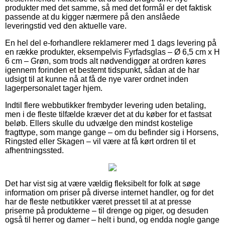
produkter med det samme, så med det formål er det faktisk
passende at du kigger nærmere på den anslåede
leveringstid ved den aktuelle vare.
En hel del e-forhandlere reklamerer med 1 dags levering på
en række produkter, eksempelvis Fyrfadsglas – Ø 6,5 cm x H
6 cm – Grøn, som trods alt nødvendiggør at ordren køres
igennem forinden et bestemt tidspunkt, sådan at de har
udsigt til at kunne nå at få de nye varer ordnet inden
lagerpersonalet tager hjem.
Indtil flere webbutikker frembyder levering uden betaling,
men i de fleste tilfælde kræver det at du køber for et fastsat
beløb. Ellers skulle du udvælge den mindst kostelige
fragttype, som mange gange – om du befinder sig i Horsens,
Ringsted eller Skagen – vil være at få kørt ordren til et
afhentningssted.
Det har vist sig at være vældig fleksibelt for folk at søge
information om priser på diverse internet handler, og for det
har de fleste netbutikker været presset til at at presse
priserne på produkterne – til drenge og piger, og desuden
også til herrer og damer – helt i bund, og endda nogle gange