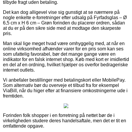
tilbyde fragt uden betaling.
Det kan dog alligevel vise sig gunstigt at se nærmere på
nogle enkelte e-forretninger efter udsalg på Fyrfadsglas – Ø
6,5 cm x H 6 cm – Grøn forinden du placerer ordren, sådan
at du er på den sikre side med at modtage den skarpeste
pris.
Man skal lige meget hvad være omhyggelig med, at når en
online virksomhed afhænder varer for en pris som kan ses
som ufattelig favorabel, bør det mange gange være en
indikator for en falsk internet shop. Køb med kort er imidlertid
en del af en ordning, hvilket hjælper os overfor bedrageriske
internet outlets.
Vi anbefaler bestillinger med betalingskort eller MobilePay.
Som alternativ bør du overveje et tilbud fra for eksempel
ViaBill, når du higer efter at finansiere omkostningerne ude i
fremtiden.
Forinden folk shopper i en forretning på nettet bør de i
virkeligheden studere deres handelsaftale, men det er tit en
omfattende opgave.