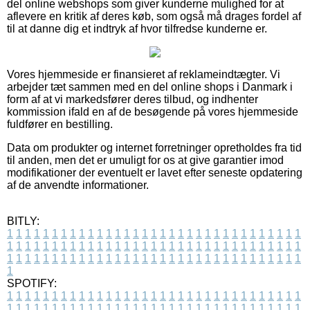
del online webshops som giver kunderne mulighed for at
aflevere en kritik af deres køb, som også må drages fordel af
til at danne dig et indtryk af hvor tilfredse kunderne er.
Vores hjemmeside er finansieret af reklameindtægter. Vi
arbejder tæt sammen med en del online shops i Danmark i
form af at vi markedsfører deres tilbud, og indhenter
kommission ifald en af de besøgende på vores hjemmeside
fuldfører en bestilling.
Data om produkter og internet forretninger opretholdes fra tid
til anden, men det er umuligt for os at give garantier imod
modifikationer der eventuelt er lavet efter seneste opdatering
af de anvendte informationer.
BITLY:
1
1
1
1
1
1
1
1
1
1
1
1
1
1
1
1
1
1
1
1
1
1
1
1
1
1
1
1
1
1
1
1
1
1
1
1
1
1
1
1
1
1
1
1
1
1
1
1
1
1
1
1
1
1
1
1
1
1
1
1
1
1
1
1
1
1
1
1
1
1
1
1
1
1
1
1
1
1
1
1
1
1
1
1
1
1
1
1
1
1
1
1
1
1
1
1
1
1
1
1
SPOTIFY:
1
1
1
1
1
1
1
1
1
1
1
1
1
1
1
1
1
1
1
1
1
1
1
1
1
1
1
1
1
1
1
1
1
1
1
1
1
1
1
1
1
1
1
1
1
1
1
1
1
1
1
1
1
1
1
1
1
1
1
1
1
1
1
1
1
1