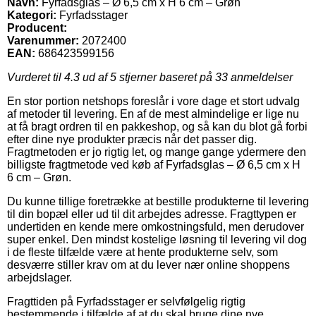
Navn:
Fyrfadsglas – Ø 6,5 cm x H 6 cm – Grøn
Kategori:
Fyrfadsstager
Producent:
Varenummer:
2072400
EAN:
686423599156
Vurderet til
4.3
ud af 5 stjerner baseret på
33
anmeldelser
En stor portion netshops foreslår i vore dage et stort udvalg
af metoder til levering. En af de mest almindelige er lige nu
at få bragt ordren til en pakkeshop, og så kan du blot gå forbi
efter dine nye produkter præcis når det passer dig.
Fragtmetoden er jo rigtig let, og mange gange ydermere den
billigste fragtmetode ved køb af Fyrfadsglas – Ø 6,5 cm x H
6 cm – Grøn.
Du kunne tillige foretrække at bestille produkterne til levering
til din bopæl eller ud til dit arbejdes adresse. Fragttypen er
undertiden en kende mere omkostningsfuld, men derudover
super enkel. Den mindst kostelige løsning til levering vil dog
i de fleste tilfælde være at hente produkterne selv, som
desværre stiller krav om at du lever nær online shoppens
arbejdslager.
Fragttiden på Fyrfadsstager er selvfølgelig rigtig
bestemmende i tilfælde af at du skal bruge dine nye