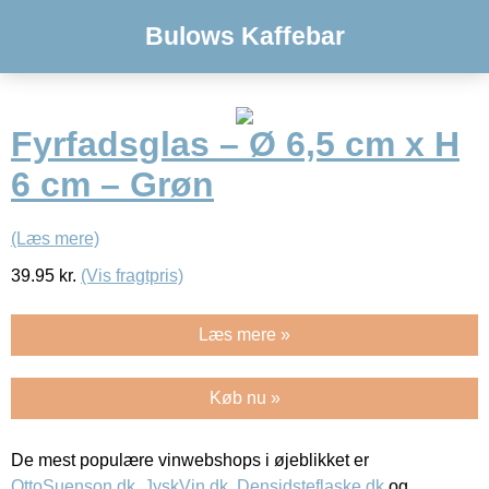
Bulows Kaffebar
Fyrfadsglas – Ø 6,5 cm x H
6 cm – Grøn
(Læs mere)
39.95
kr.
(Vis fragtpris)
Læs mere »
Køb nu »
De mest populære vinwebshops i øjeblikket er
OttoSuenson.dk
,
JyskVin.dk
,
Densidsteflaske.dk
og