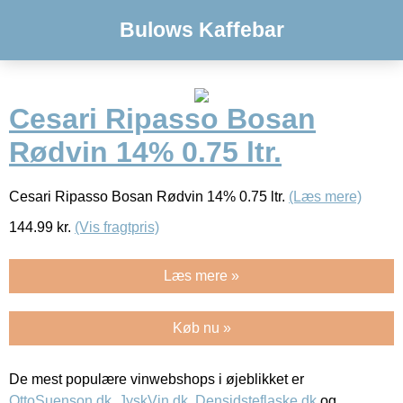
Bulows Kaffebar
Cesari Ripasso Bosan
Rødvin 14% 0.75 ltr.
Cesari Ripasso Bosan Rødvin 14% 0.75 ltr.
(Læs mere)
144.99
kr.
(Vis fragtpris)
Læs mere »
Køb nu »
De mest populære vinwebshops i øjeblikket er
OttoSuenson.dk
,
JyskVin.dk
,
Densidsteflaske.dk
og