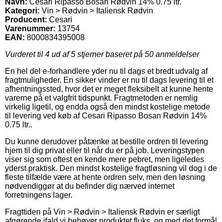
Navn:
Cesari Ripasso Bosan Rødvin 14% 0.75 ltr.
Kategori:
Vin > Rødvin > Italiensk Rødvin
Producent:
Cesari
Varenummer:
13754
EAN:
8000834395008
Vurderet til
4
ud af 5 stjerner baseret på
50
anmeldelser
En hel del e-forhandlere yder nu til dags et bredt udvalg af
fragtmuligheder. En sikker vinder er nu til dags levering til et
afhentningssted, hvor det er meget fleksibelt at kunne hente
varerne på et valgfrit tidspunkt. Fragtmetoden er nemlig
virkelig ligetil, og endda også den mindst kostelige metode
til levering ved køb af Cesari Ripasso Bosan Rødvin 14%
0.75 ltr..
Du kunne derudover påtænke at bestille ordren til levering
hjem til dig privat eller til når du er på job. Leveringstypen
viser sig som oftest en kende mere pebret, men ligeledes
yderst praktisk. Den mindst kostelige fragtløsning vil dog i de
fleste tilfælde være at hente ordren selv, men den løsning
nødvendiggør at du befinder dig nærved internet
forretningens lager.
Fragttiden på Vin > Rødvin > Italiensk Rødvin er særligt
afgørende ifald vi behøver produktet fluks, og med det formål