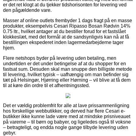
er det ret klogt at du tjekker tidshorisonten for levering ved
den pågældende vare.
Masser af online outlets frembyder 1 dags fragt på en masse
produkter, eksempelvis Cesari Ripasso Bosan Rødvin 14%
0.75 ltr., hvilket antager at du bestiller forud for et fastslået
klokkeslæt, med det formål at de sandsynligvis kan nå at få
bestillingen ekspederet inden lagermedarbejderne tager
hjem.
Flere netshops byder på levering uden betaling, men
undertiden er det under betingelse af at du shopper for en
fastsat sum. Desuden skal man snuppe den billigste metode
til levering, hvilket typisk – uafhængig om man befinder sig
tæt på Helsingør, Hjørring eller Hørning – vil blive at få dem
til at køre din ordre til et afhentningssted.
Det er vældig problemfrit for alle at lave prissammenligning
hos forskellige webbutikker, og derved har flere Cesari e-
butikker ikke kunne lade være med at mindske prisniveauet
på varerne – til børn og babyer, og ligeledes også til voksne
– betragteligt, og endda nogle gange tilbyde levering uden
gebyr.