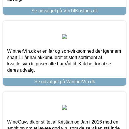
Se udvalget på VinTilKostpris.dk
WintherVin.dk er en far og søn-virksomhed der igennem
snart 11 år har akkumuleret et stort sortiment af
kvalitetsvin til priser alle har råd til. Klik her for at se
deres udvalg.
Se udvalget på WintherVin.dk
WineGuys.dk er stiftet af Kristian og Jan i 2016 med en
ambition om at levere god vin, som de selv kan stå inde