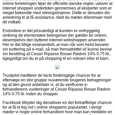
online forretningen føjer de officielle danske regler, udover at
internet shoppen undertiden gennemses af eksperter som er
meget bekendte med retningslinjerne. Dette er desuden din
anledning til at få assistance, ifald du møder dilemmaer med
dit indkøb.
Endvidere er det prisværdigt at kunden er omhyggelig
omkring de elementære betingelser der gælder for ordren,
eksempelvis den bytteret internet webshoppen anvender.
Her er det tillige essesentielt, at man når som helst bevarer
sin kvittering på e-mail, så man fremadrettet vil kunne bevise
sin bestilling af Cesari Ripasso Bosan Rødvin 14% 0.75 ltr.,
ligegyldigt om du er på shopping til en voksen eller et barn.
Trustpilot medfører de facto fordelagtige chancer for at
eftersøge en stor gruppe nuværende brugeres betragtninger
og af den grund anbefaler vi, at du verificerer e-
forhandlerens vurderinger af Cesari Ripasso Bosan Rødvin
14% 0.75 ltr. inden du shopper.
Facebook tilbyder dig derudover en del fortræffelige chancer
for at få et kig ind i online shoppens popularitet. I øvrigt
møder vi nogle online forhandlere hvor man kan meddele en