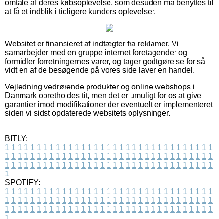
omtale af deres købsoplevelse, som desuden må benyttes til
at få et indblik i tidligere kunders oplevelser.
Websitet er finansieret af indtægter fra reklamer. Vi
samarbejder med en gruppe internet foretagender og
formidler forretningernes varer, og tager godtgørelse for så
vidt en af de besøgende på vores side laver en handel.
Vejledning vedrørende produkter og online webshops i
Danmark opretholdes tit, men det er umuligt for os at give
garantier imod modifikationer der eventuelt er implementeret
siden vi sidst opdaterede websitets oplysninger.
BITLY:
1
1
1
1
1
1
1
1
1
1
1
1
1
1
1
1
1
1
1
1
1
1
1
1
1
1
1
1
1
1
1
1
1
1
1
1
1
1
1
1
1
1
1
1
1
1
1
1
1
1
1
1
1
1
1
1
1
1
1
1
1
1
1
1
1
1
1
1
1
1
1
1
1
1
1
1
1
1
1
1
1
1
1
1
1
1
1
1
1
1
1
1
1
1
1
1
1
1
1
1
SPOTIFY:
1
1
1
1
1
1
1
1
1
1
1
1
1
1
1
1
1
1
1
1
1
1
1
1
1
1
1
1
1
1
1
1
1
1
1
1
1
1
1
1
1
1
1
1
1
1
1
1
1
1
1
1
1
1
1
1
1
1
1
1
1
1
1
1
1
1
1
1
1
1
1
1
1
1
1
1
1
1
1
1
1
1
1
1
1
1
1
1
1
1
1
1
1
1
1
1
1
1
1
1