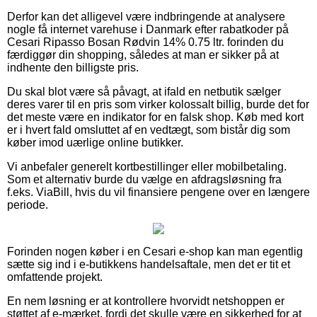
Derfor kan det alligevel være indbringende at analysere
nogle få internet varehuse i Danmark efter rabatkoder på
Cesari Ripasso Bosan Rødvin 14% 0.75 ltr. forinden du
færdiggør din shopping, således at man er sikker på at
indhente den billigste pris.
Du skal blot være så påvagt, at ifald en netbutik sælger
deres varer til en pris som virker kolossalt billig, burde det for
det meste være en indikator for en falsk shop. Køb med kort
er i hvert fald omsluttet af en vedtægt, som bistår dig som
køber imod uærlige online butikker.
Vi anbefaler generelt kortbestillinger eller mobilbetaling.
Som et alternativ burde du vælge en afdragsløsning fra
f.eks. ViaBill, hvis du vil finansiere pengene over en længere
periode.
Forinden nogen køber i en Cesari e-shop kan man egentlig
sætte sig ind i e-butikkens handelsaftale, men det er tit et
omfattende projekt.
En nem løsning er at kontrollere hvorvidt netshoppen er
støttet af e-mærket, fordi det skulle være en sikkerhed for at