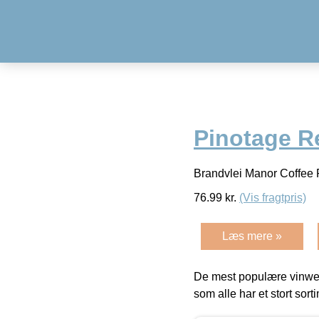
Pinotage Re
Brandvlei Manor Coffee 
76.99
kr.
(Vis fragtpris)
Læs mere »
De mest populære vinweb
som alle har et stort sorti