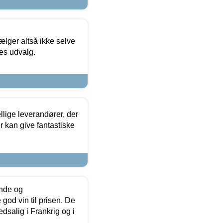
ælger altså ikke selve
res udvalg.
lige leverandører, der
r kan give fantastiske
unde og
od vin til prisen. De
dsalig i Frankrig og i