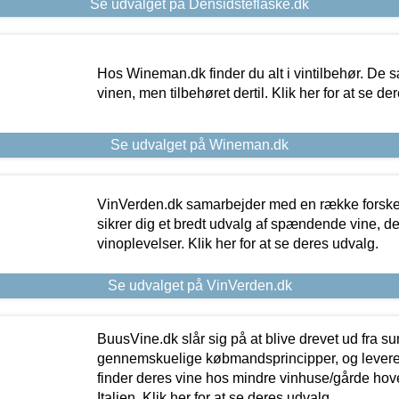
Se udvalget på Densidsteflaske.dk
Hos Wineman.dk finder du alt i vintilbehør. De s
vinen, men tilbehøret dertil. Klik her for at se de
Se udvalget på Wineman.dk
VinVerden.dk samarbejder med en række forskel
sikrer dig et bredt udvalg af spændende vine, de
vinoplevelser. Klik her for at se deres udvalg.
Se udvalget på VinVerden.dk
BuusVine.dk slår sig på at blive drevet ud fra s
gennemskuelige købmandsprincipper, og levere g
finder deres vine hos mindre vinhuse/gårde hove
Italien. Klik her for at se deres udvalg.