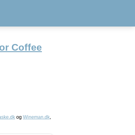
or Coffee
aske.dk
og
Wineman.dk
,