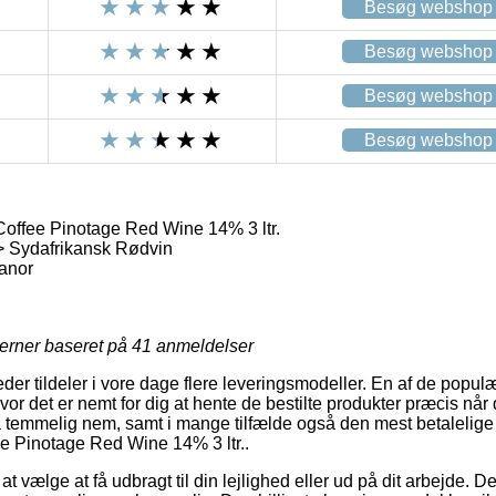
Besøg webshop
Besøg webshop
Besøg webshop
Besøg webshop
offee Pinotage Red Wine 14% 3 ltr.
> Sydafrikansk Rødvin
anor
jerner baseret på
41
anmeldelser
der tildeler i vore dage flere leveringsmodeller. En af de popul
vor det er nemt for dig at hente de bestilte produkter præcis når 
å temmelig nem, samt i mange tilfælde også den mest betalelig
e Pinotage Red Wine 14% 3 ltr..
vælge at få udbragt til din lejlighed eller ud på dit arbejde. De