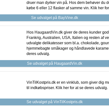
druer man dyrker vin på. Hos dem behøver du der
købe 6 eller 12 flasker af samme vin. Klik her fo
Se udvalget på BayVine.dk
Hos HaugaardVin.dk giver de deres kunder gode
Frankrig, Australien, USA, Italien og resten af v
udvalgte delikatesser som bl.a. chokolade, gourm
hjemmebagte småkager og håndlavede karameller
deres udvalg.
Se udvalget på HaugaardVin.dk
VinTilKostpris.dk er en vinklub, som giver dig m
til indkøbspriser. Klik her for at se deres udvalg.
Se udvalget på VinTilKostpris.dk