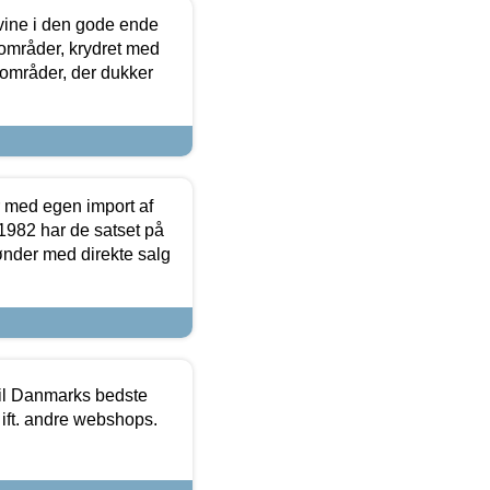
 vine i den gode ende
e områder, krydret med
 områder, der dukker
r med egen import af
i 1982 har de satset på
ønder med direkte salg
 til Danmarks bedste
 ift. andre webshops.