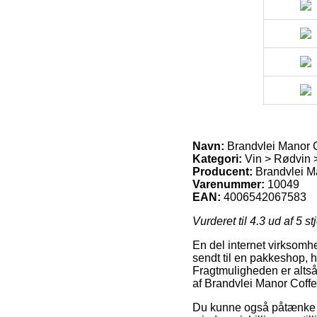
Navn:
Brandvlei Manor C
Kategori:
Vin > Rødvin 
Producent:
Brandvlei M
Varenummer:
10049
EAN:
4006542067583
Vurderet til
4.3
ud af 5 st
En del internet virksomhe
sendt til en pakkeshop, h
Fragtmuligheden er alts
af Brandvlei Manor Coffe
Du kunne også påtænke at 