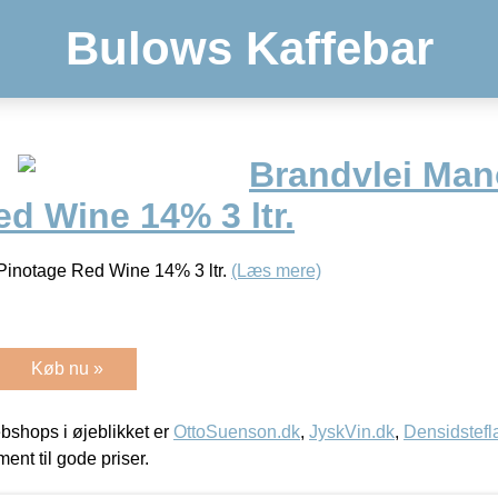
Bulows Kaffebar
Brandvlei Man
d Wine 14% 3 ltr.
Pinotage Red Wine 14% 3 ltr.
(Læs mere)
Køb nu »
shops i øjeblikket er
OttoSuenson.dk
,
JyskVin.dk
,
Densidstefl
ment til gode priser.